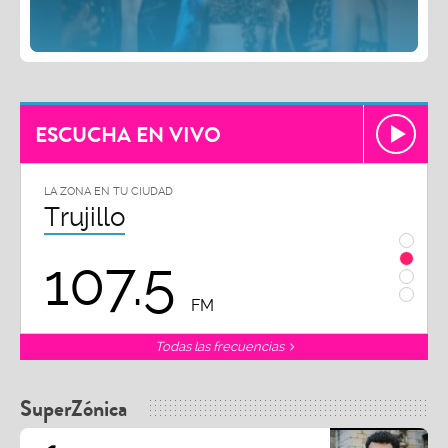
ESCUCHA EN VIVO
LA ZONA EN TU CIUDAD
LA ZON
Trujillo
Chi
107.5
1
FM
Todas las frecuencias
SuperZónica