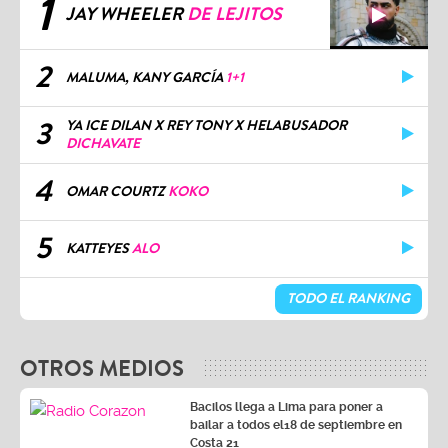
1
JAY WHEELER
DE LEJITOS
2
MALUMA, KANY GARCÍA
1+1
3
YA ICE DILAN X REY TONY X HELABUSADOR
DICHAVATE
4
OMAR COURTZ
KOKO
5
KATTEYES
ALO
TODO EL RANKING
OTROS MEDIOS
Bacilos llega a Lima para poner a
bailar a todos el18 de septiembre en
Costa 21