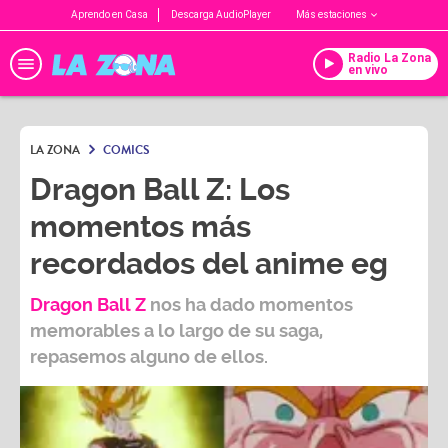
Aprendo en Casa
Descarga AudioPlayer
Más estaciones
Radio La Zona
en vivo
LA ZONA
COMICS
Dragon Ball Z: Los
momentos más
recordados del anime eg
Dragon Ball Z
nos ha dado momentos
memorables a lo largo de su saga,
repasemos alguno de ellos.