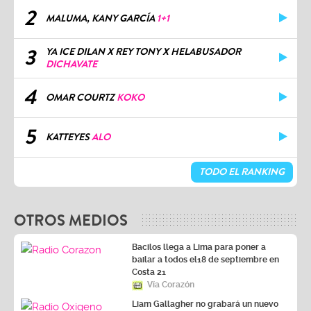
2
MALUMA, KANY GARCÍA
1+1
3
YA ICE DILAN X REY TONY X HELABUSADOR
DICHAVATE
4
OMAR COURTZ
KOKO
5
KATTEYES
ALO
TODO EL RANKING
OTROS MEDIOS
Bacilos llega a Lima para poner a
bailar a todos el18 de septiembre en
Costa 21
Vía Corazón
Liam Gallagher no grabará un nuevo