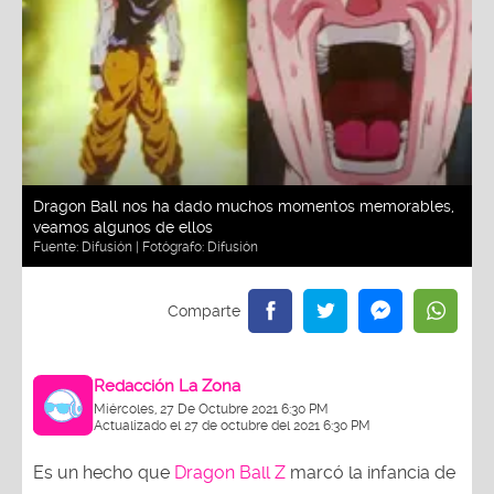
Dragon Ball nos ha dado muchos momentos memorables,
veamos algunos de ellos
Fuente:
Difusión
| Fotógrafo:
Difusión
Redacción La Zona
Miércoles, 27 De Octubre 2021 6:30 PM
Actualizado el 27 de octubre del 2021 6:30 PM
Es un hecho que
Dragon Ball Z
marcó la infancia de