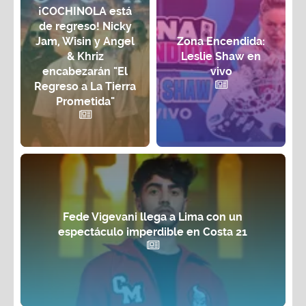
¡COCHINOLA está
de regreso! Nicky
Jam, Wisin y Angel
Zona Encendida:
& Khriz
Leslie Shaw en
encabezarán "El
vivo
Regreso a La Tierra
Prometida"
Fede Vigevani llega a Lima con un
espectáculo imperdible en Costa 21