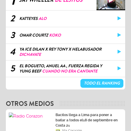
1
JAY WHEELER
DE LEJITOS
2
KATTEYES
ALO
3
OMAR COURTZ
KOKO
4
YA ICE DILAN X REY TONY X HELABUSADOR
DICHAVATE
5
EL BOGUETO, ANUEL AA , FUERZA REGIDA Y
YUNG BEEF
CUANDO NO ERA CANTANTE
TODO EL RANKING
OTROS MEDIOS
Bacilos llega a Lima para poner a
bailar a todos el18 de septiembre en
Costa 21
Vía Corazón