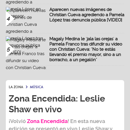
Aparecen nuevas imágenes de
Christian Cueva agrediendo a Pamela
4
López tras denuncia pública [VIDEO]
Magaly Medina le 'jala las orejas' a
Pamela Franco tras difundir su video
5
con Christian Cueva: "No te estás
llevando el premio mayor, sino a un
borracho, a un pegalón"
LA ZONA
MÚSICA
Zona Encendida: Leslie
Shaw en vivo
¡Volvió
Zona Encendida
! En esta nueva
edición se presentó en vivo Leslie Shaw y