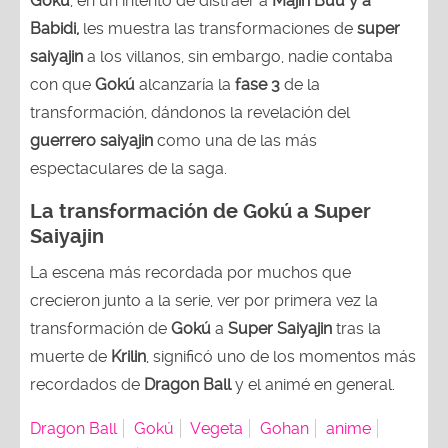
Gokú
, en un intento de distraer a
Majin Buu y a
Babidi,
les muestra las transformaciones de
super
saiyajin
a los villanos, sin embargo, nadie contaba
con que
Gokú
alcanzaría la
fase 3
de la
transformación, dándonos la revelación del
guerrero saiyajin
como una de las más
espectaculares de la saga.
La transformación de Gokú a Super
Saiyajin
La escena más recordada por muchos que
crecieron junto a la serie, ver por primera vez la
transformación de
Gokú
a
Super Saiyajin
tras la
muerte de
Krilin
, significó uno de los momentos más
recordados de
Dragon Ball
y el animé en general.
Dragon Ball
Gokú
Vegeta
Gohan
anime