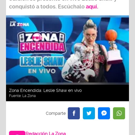
conquistó a todos. Escúchalo
aquí.
Zona Encendida: Leslie Shaw en vivo
Fuente:
La Zona
Redacción La Zona