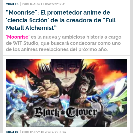
VIRALES
PUBLICADO EL 05/12/22 12:41
“Moonrise”: El prometedor anime de
‘ciencia ficción’ de la creadora de “Full
Metall Alchemist”
‘Moonrise’
es la nueva y ambiciosa historia a cargo
de WIT Studio, que buscará condecorar como uno
de los animes revelaciones del próximo año.
VIRALES
PUBLICADO EL 02/12/22 12:59