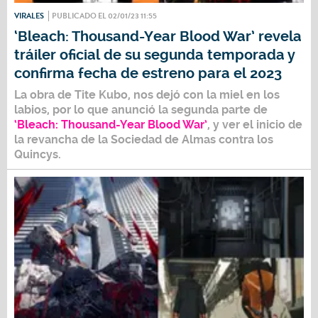
VIRALES
PUBLICADO EL 02/01/23 11:55
‘Bleach: Thousand-Year Blood War’ revela
tráiler oficial de su segunda temporada y
confirma fecha de estreno para el 2023
La obra de Tite Kubo, nos dejó con la miel en los
labios, por lo que anunció la segunda parte de
‘Bleach: Thousand-Year Blood War’
, y ver el inicio de
la revancha de la Sociedad de Almas contra los
Quincys.