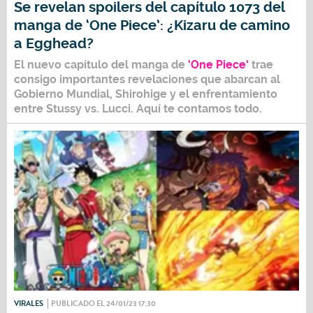
Se revelan spoilers del capítulo 1073 del
manga de ‘One Piece’: ¿Kizaru de camino
a Egghead?
El nuevo capítulo del manga de
‘One Piece’
trae
consigo importantes revelaciones que abarcan al
Gobierno Mundial, Shirohige y el enfrentamiento
entre Stussy vs. Lucci. Aquí te contamos todo.
VIRALES
PUBLICADO EL 24/01/23 17:30