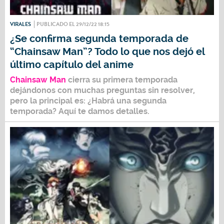
VIRALES
PUBLICADO EL 29/12/22 18:15
¿Se confirma segunda temporada de
“Chainsaw Man”? Todo lo que nos dejó el
último capítulo del anime
Chainsaw Man
cierra su primera temporada
dejándonos con muchas preguntas sin resolver,
pero la principal es: ¿Habrá una segunda
temporada? Aquí te damos detalles.