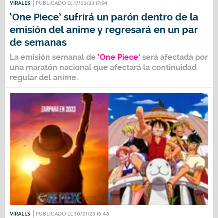
VIRALES
PUBLICADO EL 17/02/23 17:54
‘One Piece’ sufrirá un parón dentro de la
emisión del anime y regresará en un par
de semanas
La emisión semanal de
‘One Piece’
será afectada por
una maratón nacional que afectará la continuidad
regular del anime.
VIRALES
PUBLICADO EL 30/01/23 16:48