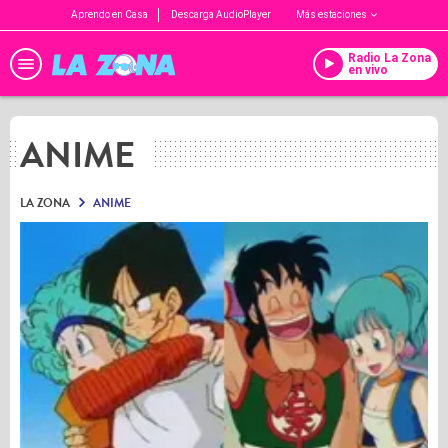
Aprendo en Casa
Descarga AudioPlayer
Más estaciones
Radio La Zona
en vivo
ANIME
LA ZONA
ANIME