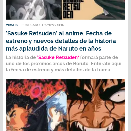
VIRALES
PUBLICADO EL 27/12/22 13:16
‘Sasuke Retsuden’ al anime: Fecha de
estreno y nuevos detalles de la historia
más aplaudida de Naruto en años
La historia de
‘Sasuke Retsuden’
formará parte de
uno de los próximos arcos de
Boruto
. Entérate aquí
la fecha de estreno y más detalles de la trama.