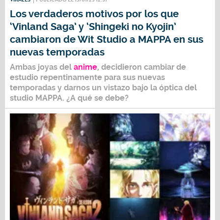
Los verdaderos motivos por los que
‘Vinland Saga’ y ‘Shingeki no Kyojin’
cambiaron de Wit Studio a MAPPA en sus
nuevas temporadas
Ambas joyas del
anime
, decidieron cambiar de
estudio repentinamente para sus nuevas
temporadas y darnos un vistazo bajo la óptica del
studio MAPPA. ¿A qué se debe?