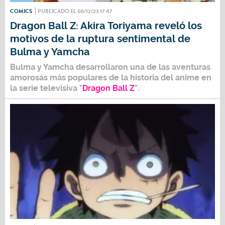
COMICS
PUBLICADO EL 06/12/23 17:47
Dragon Ball Z: Akira Toriyama reveló los
motivos de la ruptura sentimental de
Bulma y Yamcha
Bulma
y
Yamcha
desarrollaron una de las aventuras
amorosas más populares de la historia del
anime
en
la serie televisiva "
Dragon Ball Z
".