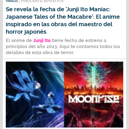
VIRALES
PUBLICADO EL 06/12/22 17:22
Se revela la fecha de 'Junji Ito Maniac:
Japanese Tales of the Macabre': El anime
inspirado en las obras del maestro del
horror japonés
El anime de
Junji Ito
tiene fecha de estreno a
principios del año 2023. Aquí te contamos todos los
detalles de esta obra de terror.