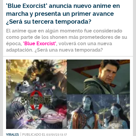
‘Blue Exorcist’ anuncia nuevo anime en
marcha y presenta un primer avance
¿Será su tercera temporada?
El anime que en algún momento fue considerado
como parte de los shonen más prometedores de su
época,
‘Blue Exorcist’
, volverá con una nueva
adaptación. ¿Será una nueva temporada?
VIRALES
PUBLICADO EL 03/01/23 13:17