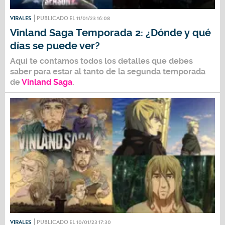
VIRALES
PUBLICADO EL 11/01/23 16:08
Vinland Saga Temporada 2: ¿Dónde y qué
días se puede ver?
Aquí te contamos todos los detalles que debes
saber para estar al tanto de la segunda temporada
de
Vinland Saga
.
VIRALES
PUBLICADO EL 10/01/23 17:30