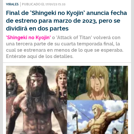
VIRALES
PUBLICADO EL 17/01/23 15:33
Final de ‘Shingeki no Kyojin’ anuncia fecha
de estreno para marzo de 2023, pero se
dividirá en dos partes
‘Shingeki no Kyojin’
o ‘Attack of Titan’ volverá con
una tercera parte de su cuarta temporada final, la
cual se estrenara en menos de lo que se esperaba.
Entérate aquí de los detalles.