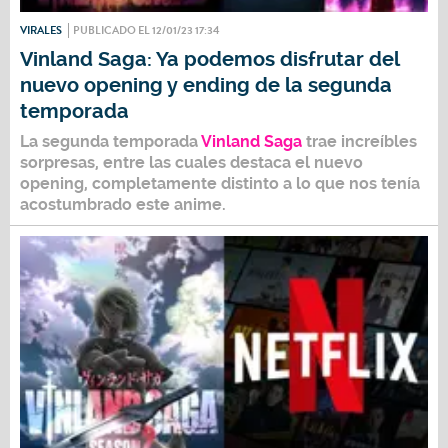
VIRALES
PUBLICADO EL 12/01/23 17:34
Vinland Saga: Ya podemos disfrutar del
nuevo opening y ending de la segunda
temporada
La segunda temporada
Vinland Saga
trae increíbles
sorpresas, entre las cuales destaca el nuevo
opening, completamente distinto a lo que nos tenía
acostumbrado este anime.