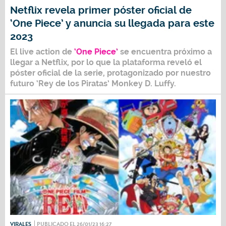
Netflix revela primer póster oficial de
‘One Piece’ y anuncia su llegada para este
2023
El live action de
‘One Piece’
se encuentra próximo a
llegar a
Netflix
, por lo que la plataforma reveló el
póster oficial de la serie, protagonizado por nuestro
futuro ‘Rey de los Piratas’
Monkey D. Luffy
.
VIRALES
PUBLICADO EL 26/01/23 16:27