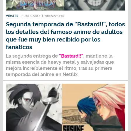
VIRALES
PUBLICADO EL 28/12/22 13:16
Segunda temporada de “Bastard!!”, todos
los detalles del famoso anime de adultos
que fue muy bien recibido por los
fanáticos
La segunda entrega de
“Bastard!!”
, mantiene la
misma esencia de heavy metal y salvajadas que
mejora increíblemente el ritmo, tras su primera
temporada del anime en
Netflix
.