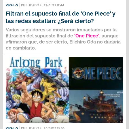
VIRALES
PUBLICADO EL 23/01/23 17:44
Filtran el supuesto final de ‘One Piece’ y
las redes estallan: ¿Será cierto?
Varios seguidores se mostraron impactados por la
filtración del supuesto final de
‘One Piece’
, aunque
afirmaron que, de ser cierto,
Eiichiro Oda
no dudaría
en cambiarlo.
VIRALES
PUBLICADO EL 20/01/23 13:06