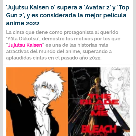
‘Jujutsu Kaisen 0’ supera a ‘Avatar 2’ y ‘Top
Gun 2’, y es considerada la mejor película
anime 2022
La cinta que tiene como protagonista al querido
‘Yūta Okkotsu’, demostró los motivos por los que
“
Jujutsu Kaisen
” es una de las historias más
atractivas del mundo del anime, superando a
aplaudidas cintas en el pasado año 2022.