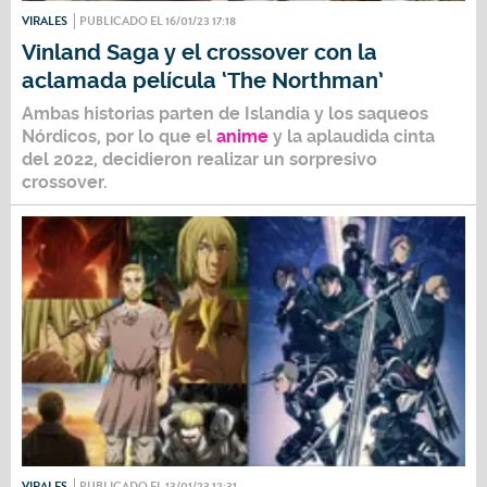
VIRALES
PUBLICADO EL 16/01/23 17:18
Vinland Saga y el crossover con la
aclamada película ‘The Northman’
Ambas historias parten de Islandia y los saqueos
Nórdicos, por lo que el
anime
y la aplaudida cinta
del 2022, decidieron realizar un sorpresivo
crossover.
VIRALES
PUBLICADO EL 13/01/23 12:31