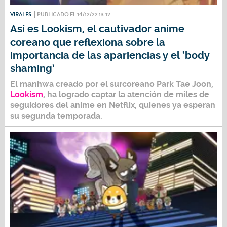
VIRALES
PUBLICADO EL 14/12/22 13:12
Así es Lookism, el cautivador anime
coreano que reflexiona sobre la
importancia de las apariencias y el ‘body
shaming’
El manhwa creado por el surcoreano Park Tae Joon,
Lookism
, ha logrado captar la atención de miles de
seguidores del anime en Netflix, quienes ya esperan
su segunda temporada.