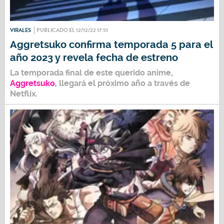
VIRALES
PUBLICADO EL 12/12/22 17:51
Aggretsuko confirma temporada 5 para el
año 2023 y revela fecha de estreno
La temporada final de este querido anime,
Aggretsuko
, llegará el próximo año a través de
Netflix
.