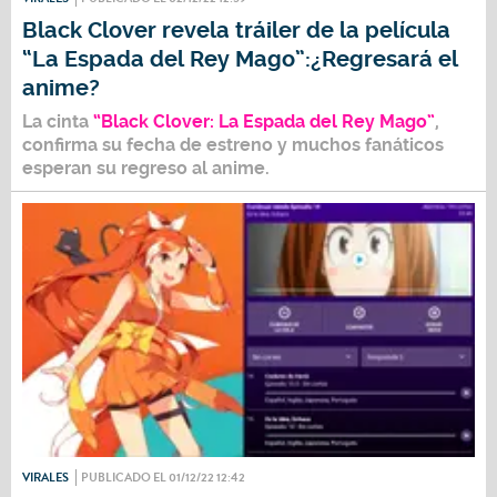
Black Clover revela tráiler de la película
“La Espada del Rey Mago”:¿Regresará el
anime?
La cinta
“Black Clover: La Espada del Rey Mago”
,
confirma su fecha de estreno y muchos fanáticos
esperan su regreso al anime.
VIRALES
PUBLICADO EL 01/12/22 12:42