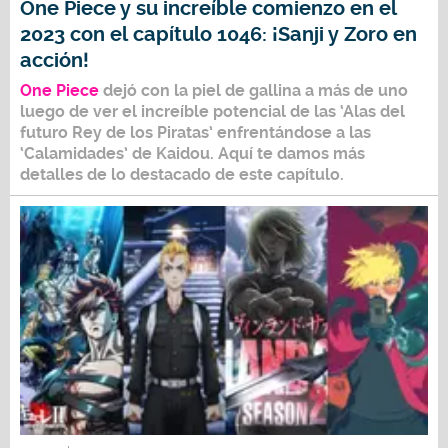
One Piece y su increíble comienzo en el
2023 con el capítulo 1046: ¡Sanji y Zoro en
acción!
One Piece
dejó con la piel de gallina a más de uno
luego de ver el increíble potencial de las
‘Alas del
futuro Rey de los Piratas’
enfrentándose a las
‘Calamidades’ de
Kaidou
. Aquí te damos más
detalles de lo destacado de este capítulo.