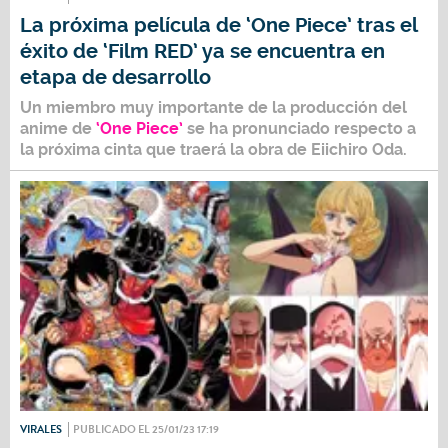
La próxima película de ‘One Piece’ tras el
éxito de ‘Film RED’ ya se encuentra en
etapa de desarrollo
Un miembro muy importante de la producción del
anime de
‘One Piece’
se ha pronunciado respecto a
la próxima cinta que traerá la obra de
Eiichiro Oda.
VIRALES
PUBLICADO EL 25/01/23 17:19