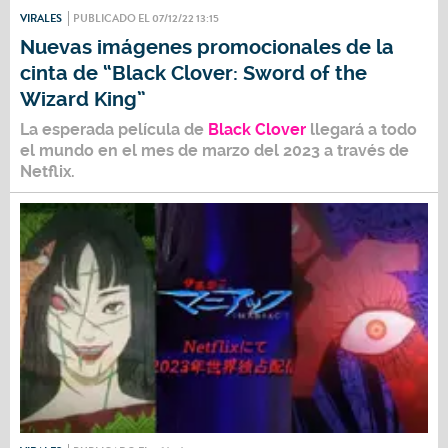
VIRALES
PUBLICADO EL 07/12/22 13:15
Nuevas imágenes promocionales de la
cinta de “Black Clover: Sword of the
Wizard King”
La esperada película de
Black Clover
llegará a todo
el mundo en el mes de marzo del 2023 a través de
Netflix
.