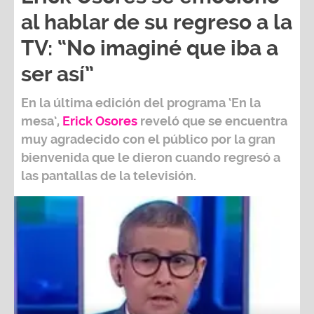
al hablar de su regreso a la
TV: “No imaginé que iba a
ser así”
En la última edición del programa ‘En la
mesa’,
Erick Osores
reveló que se encuentra
muy agradecido con el público por la gran
bienvenida que le dieron cuando regresó a
las pantallas de la televisión.