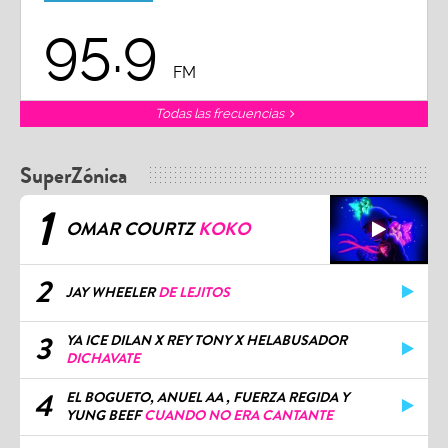
95.9
FM
Todas las frecuencias
SuperZónica
1
OMAR COURTZ
KOKO
2
JAY WHEELER
DE LEJITOS
3
YA ICE DILAN X REY TONY X HELABUSADOR
DICHAVATE
4
EL BOGUETO, ANUEL AA , FUERZA REGIDA Y
YUNG BEEF
CUANDO NO ERA CANTANTE