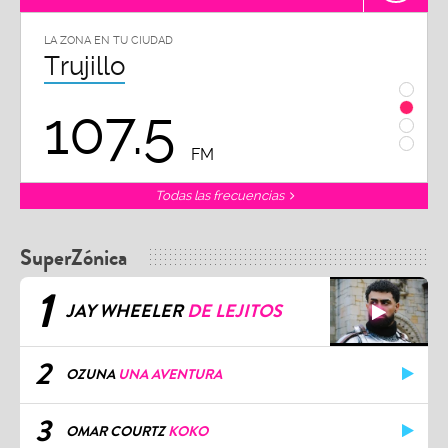
LA ZONA EN TU CIUDAD
LA ZON
Trujillo
Chi
107.5
1
FM
Todas las frecuencias
SuperZónica
1
JAY WHEELER
DE LEJITOS
2
OZUNA
UNA AVENTURA
3
OMAR COURTZ
KOKO