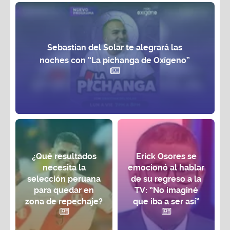
Sebastian del Solar te alegrará las
noches con “La pichanga de Oxígeno”
¿Qué resultados
Erick Osores se
necesita la
emocionó al hablar
selección peruana
de su regreso a la
para quedar en
TV: “No imaginé
zona de repechaje?
que iba a ser así”