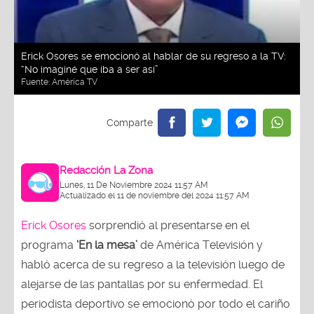
Erick Osores se emocionó al hablar de su regreso a la TV:
“No imaginé que iba a ser así”
Fuente:
América TV
Redacción La Zona
Lunes, 11 De Noviembre 2024 11:57 AM
Actualizado el 11 de noviembre del 2024 11:57 AM
Erick Osores
sorprendió al presentarse en el
programa
‘En la mesa’
de América Televisión y
habló acerca de su regreso a la televisión luego de
alejarse de las pantallas por su enfermedad. El
periodista deportivo se emocionó por todo el cariño