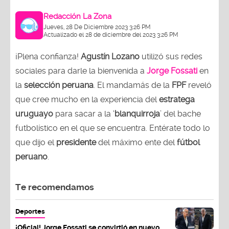
Redacción La Zona
Jueves, 28 De Diciembre 2023 3:26 PM
Actualizado el 28 de diciembre del 2023 3:26 PM
¡Plena confianza!
Agustín Lozano
utilizó sus redes
sociales para darle la bienvenida a
Jorge Fossati
en
la
selección peruana
. El mandamás de la
FPF
reveló
que cree mucho en la experiencia del
estratega
uruguayo
para sacar a la ‘
blanquirroja
’ del bache
futbolístico en el que se encuentra. Entérate todo lo
que dijo el
presidente
del máximo ente del
fútbol
peruano
.
Te recomendamos
Deportes
¡Oficial! Jorge Fossati se convirtió en nuevo