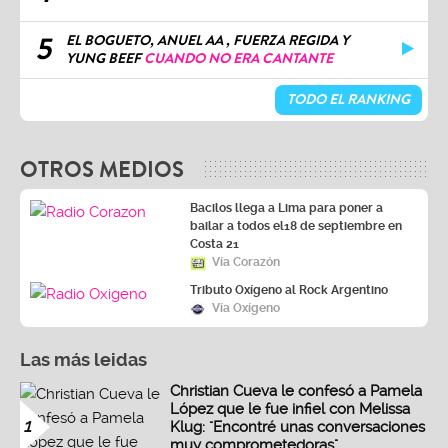
5
EL BOGUETO, ANUEL AA , FUERZA REGIDA Y
YUNG BEEF
CUANDO NO ERA CANTANTE
TODO EL RANKING
OTROS MEDIOS
Bacilos llega a Lima para poner a
bailar a todos el18 de septiembre en
Costa 21
Vía Corazón
Tributo Oxígeno al Rock Argentino
Vía Oxígeno
Las más leidas
Christian Cueva le confesó a Pamela
López que le fue infiel con Melissa
1
Klug: "Encontré unas conversaciones
muy comprometedoras"