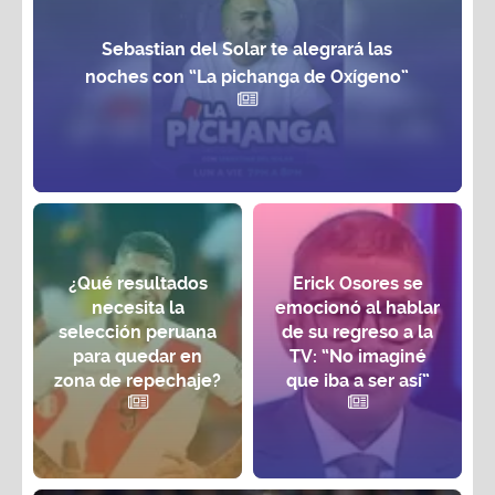
Sebastian del Solar te alegrará las
noches con “La pichanga de Oxígeno”
¿Qué resultados
Erick Osores se
necesita la
emocionó al hablar
selección peruana
de su regreso a la
para quedar en
TV: “No imaginé
zona de repechaje?
que iba a ser así”