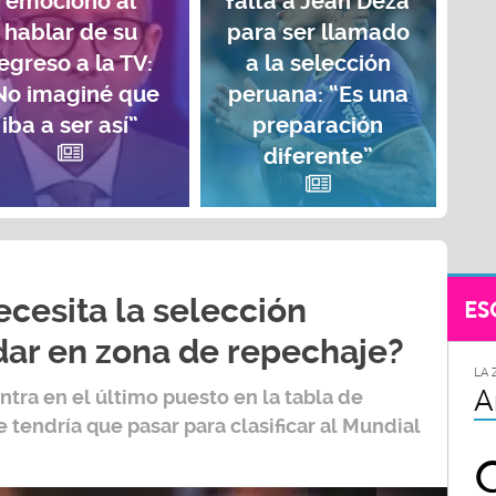
emocionó al
falta a Jean Deza
hablar de su
para ser llamado
egreso a la TV:
a la selección
No imaginé que
peruana: “Es una
iba a ser así”
preparación
diferente”
cesita la selección
ES
ar en zona de repechaje?
LA 
A
tra en el último puesto en la tabla de
 tendría que pasar para clasificar al
Mundial