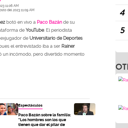
023 11:06 AM
4
osto del 2023 11:09 AM
ñez
botó en vivo a
Paco Bazán
de su
5
lataforma de
YouTube
. El periodista
l exjugador de
Universitario de Deportes
 pues el entrevistado iba a ser
Rainer
ó un incómodo, pero divertido momento
OT
Espectáculos
Paco Bazán sobre la familia:
“Los hombres son los que
tienen que dar el pilar de