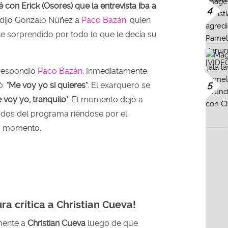
 con Erick (Osores) que la entrevista iba a
4
e dijo Gonzalo Núñez a
Paco Bazán
, quien
 sorprendido por todo lo que le decía su
 respondió
Paco Bazán
. Inmediatamente,
5
ó:
"Me voy yo si quieres"
. El exarquero se
 voy yo, tranquilo"
. El momento dejó a
nados del programa riéndose por el
o momento.
ra crítica a Christian Cueva!
mente a
Christian Cueva
luego de que