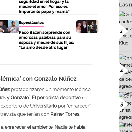
seguridad en el hogar y la
Las 
madre el amor. Por eso es
importante papá y mamá”
Espectáculos
1
Paco Bazán sorprende con
amorosas palabras para su
esposa y madre de sus hijos:
“La amo desde otro lugar”
2
polémica' con Gonzalo Núñez
Núñez
protagonizaron un momento icónico
rick y Gonzalo’
.
El periodista deportivo
no
3
l exportero de
Universitario
por "enrarecer"
trevista que tenían con
Rainer Torres
.
 a enrarecer el ambiente. Nadie te había