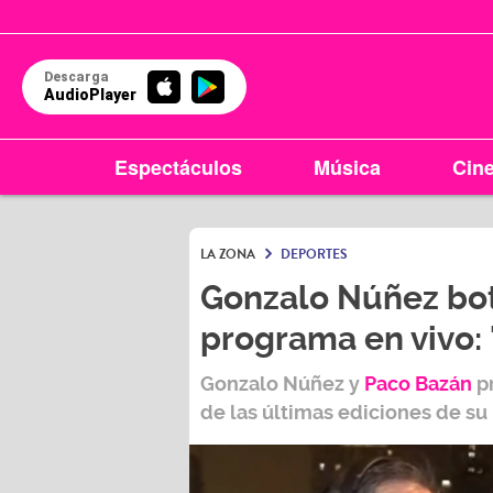
Descarga
AudioPlayer
Espectáculos
Música
Cin
LA ZONA
DEPORTES
Gonzalo Núñez bot
programa en vivo: 
Gonzalo Núñez y
Paco Bazán
p
de las últimas ediciones de su