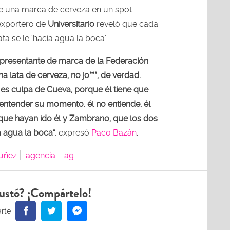
de una marca de cerveza en un spot
 exportero de
Universitario
reveló que cada
 lata se le 'hacía agua la boca’
epresentante de marca de la Federación
 lata de cerveza, no jo***, de verdad.
es culpa de Cueva, porque él tiene que
 entender su momento, él no entiende, él
orque hayan ido él y Zambrano, que los dos
ía agua la boca"
, expresó
Paco Bazán
.
úñez
agencia
ag
ustó? ¡Compártelo!