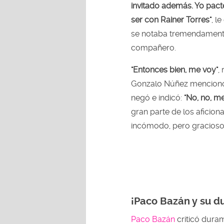
invitado además. Yo pacté
ser con Rainer Torres"
, l
se notaba tremendamente
compañero.
"Entonces bien, me voy"
,
Gonzalo Núñez mencion
negó e indicó:
"No, no, me
gran parte de los aficio
incómodo, pero gracios
¡Paco Bazán y su du
Paco Bazán
criticó dura