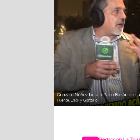
Gonzalo Núñez bota a Paco Bazán de su p
Fuente:
Erick y Gonzalo
Redacción La Zon