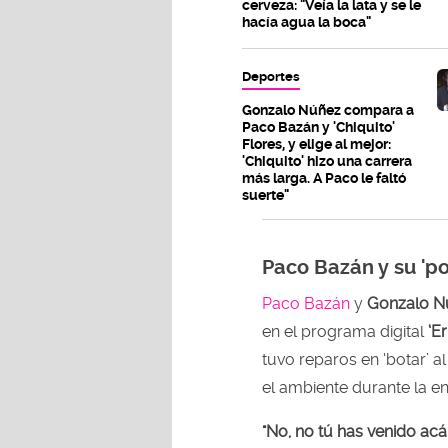
cerveza: "Veía la lata y se le
hacía agua la boca"
Deportes
Gonzalo Núñez compara a
Paco Bazán y 'Chiquito'
Flores, y elige al mejor:
'Chiquito' hizo una carrera
más larga. A Paco le faltó
suerte"
Paco Bazán y su '
Paco Bazán
y
Gonzalo 
en el programa digital
‘E
tuvo reparos en ‘botar’ a
el ambiente durante la en
"No, no tú has venido acá