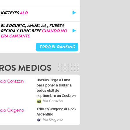
KATTEYES
ALO
EL BOGUETO, ANUEL AA , FUERZA
REGIDA Y YUNG BEEF
CUANDO NO
ERA CANTANTE
TODO EL RANKING
ROS MEDIOS
Bacilos llega a Lima
para poner a bailar a
todos el18 de
septiembre en Costa 21
Vía Corazón
Tributo Oxígeno al Rock
Argentino
Vía Oxígeno