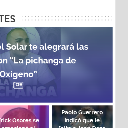
TES
l Solar te alegrará las
on “La pichanga de
Oxígeno”
Paolo Guerrero
Erick Osores se
indicó que le