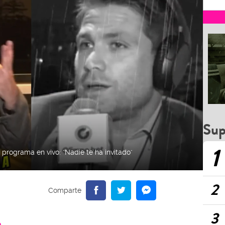
Sup
1
rograma en vivo: "Nadie te ha invitado"
2
3
a