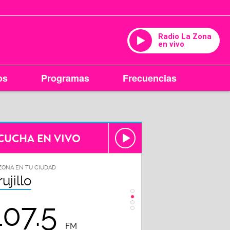
Radio La Zona
en vivo
os
Programas
Frecuencias
CUCHA EN VIVO
ZONA EN TU CIUDAD
LA ZONA EN TU CIUDAD
rujillo
Chiclayo
107.5
102.3
FM
FM