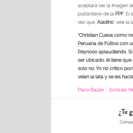
aceptará ser la imagen 
publicitario de la
FPF
. El
vez que ‘
Aladino
’ veía la
"Christian Cueva como r
Peruana de Fútbol con una
Reynoso aplaudiendo. Sí 
ser ubicado, él tiene que
solo no. Yo no critico p
veian la lata y se les hac
Paco Bazán
Gonzalo N
¿Te g