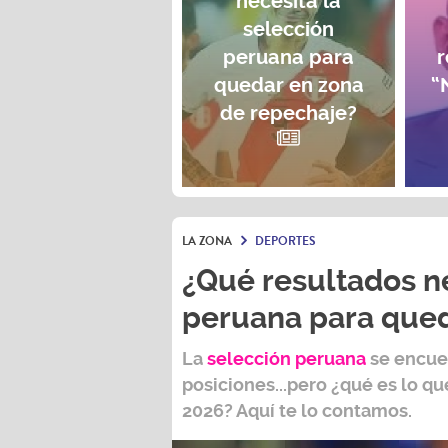
necesita la
selección
peruana para
r
quedar en zona
“
de repechaje?
LA ZONA
DEPORTES
¿Qué resultados ne
peruana para qued
La
selección peruana
se encuen
posiciones...pero ¿qué es lo que
2026?
Aquí te lo contamos.