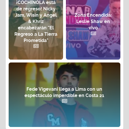
¡COCHINOLA está
de regreso! Nicky
Jam, Wisin y Angel
Zona Encendida:
& Khriz
Leslie Shaw en
encabezarán "El
vivo
Regreso a La Tierra
Prometida"
Fede Vigevani llega a Lima con un
espectáculo imperdible en Costa 21