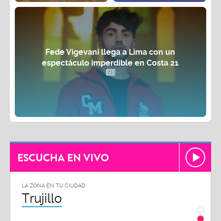
Fede Vigevani llega a Lima con un
espectáculo imperdible en Costa 21
ESCUCHA EN VIVO
LA ZONA EN TU CIUDAD
LA ZON
Trujillo
Chi