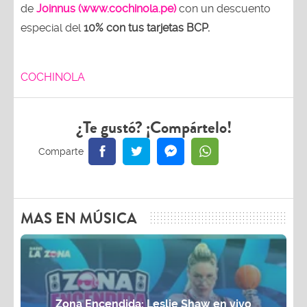
de
Joinnus (www.cochinola.pe)
con un descuento
especial del
10% con tus tarjetas
BCP.
COCHINOLA
¿Te gustó? ¡Compártelo!
MAS EN MÚSICA
Zona Encendida: Leslie Shaw en vivo