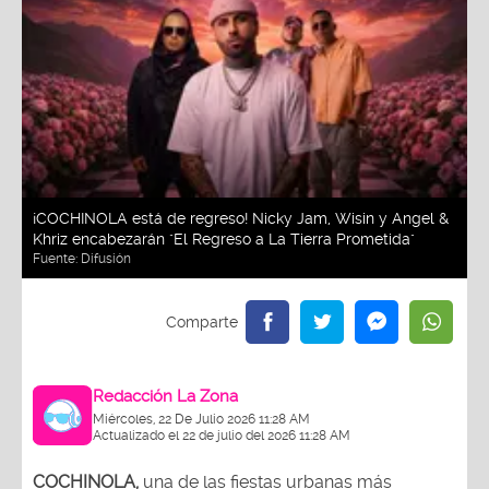
¡COCHINOLA está de regreso! Nicky Jam, Wisin y Angel &
Khriz encabezarán "El Regreso a La Tierra Prometida"
Fuente:
Difusión
Redacción La Zona
Miércoles, 22 De Julio 2026 11:28 AM
Actualizado el 22 de julio del 2026 11:28 AM
COCHINOLA,
una de las fiestas urbanas más