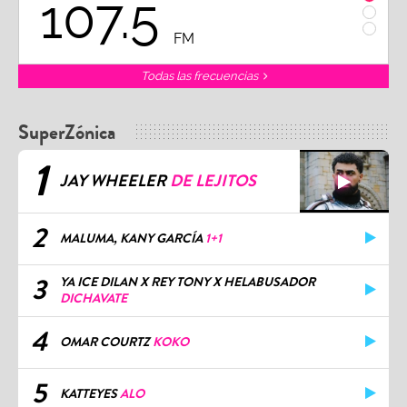
107.5
1
FM
Todas las frecuencias
SuperZónica
1
JAY WHEELER
DE LEJITOS
2
MALUMA, KANY GARCÍA
1+1
3
YA ICE DILAN X REY TONY X HELABUSADOR
DICHAVATE
4
OMAR COURTZ
KOKO
5
KATTEYES
ALO