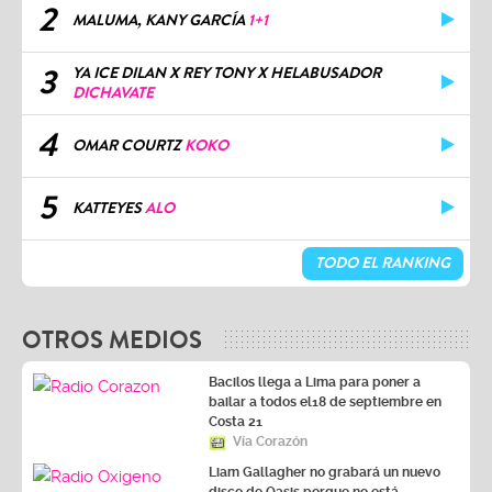
2
MALUMA, KANY GARCÍA
1+1
3
YA ICE DILAN X REY TONY X HELABUSADOR
DICHAVATE
4
OMAR COURTZ
KOKO
5
KATTEYES
ALO
TODO EL RANKING
OTROS MEDIOS
Bacilos llega a Lima para poner a
bailar a todos el18 de septiembre en
Costa 21
Vía Corazón
Liam Gallagher no grabará un nuevo