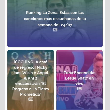
Ranking La Zona: Estas son las
canciones más escuchadas de la
semana del 24/07
¡COCHINOLA está
de regreso! Nicky
Jam, Wisin y Angel
Zona Encendida:
& Khriz
Leslie Shaw en
encabezarán "El
vivo
Regreso a La Tierra
Prometida"