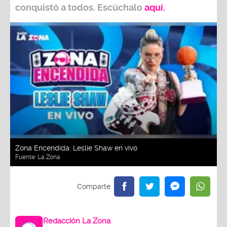
conquistó a todos. Escúchalo
aquí.
Zona Encendida: Leslie Shaw en vivo
Fuente:
La Zona
Redacción La Zona