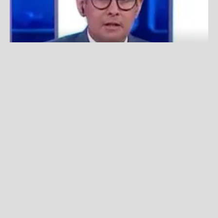
Erick Osores se emocionó al hablar de su regreso a la TV:
“No imaginé que iba a ser así”
Fuente:
América TV
Redacción La Zona
Lunes, 11 De Noviembre 2024 11:57 AM
Actualizado el 11 de noviembre del 2024 11:57 AM
Erick Osores
sorprendió al presentarse en el
programa
‘En la mesa’
de América Televisión y
habló acerca de su regreso a la televisión luego de
alejarse de las pantallas por su enfermedad. El