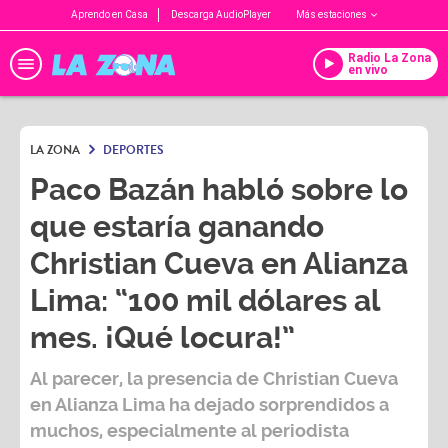
Aprendo en Casa
Descarga AudioPlayer
Más estaciones
Radio La Zona
en vivo
LA ZONA
DEPORTES
Paco Bazán habló sobre lo
que estaría ganando
Christian Cueva en Alianza
Lima: “100 mil dólares al
mes. ¡Qué locura!”
Al parecer, la presencia de
Christian Cueva
en
Alianza Lima
ha dejado sorprendidos a
muchos, especialmente al periodista