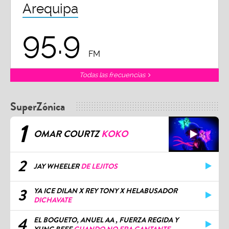
Arequipa
95.9
FM
Todas las frecuencias
SuperZónica
1
OMAR COURTZ
KOKO
2
JAY WHEELER
DE LEJITOS
3
YA ICE DILAN X REY TONY X HELABUSADOR
DICHAVATE
4
EL BOGUETO, ANUEL AA , FUERZA REGIDA Y