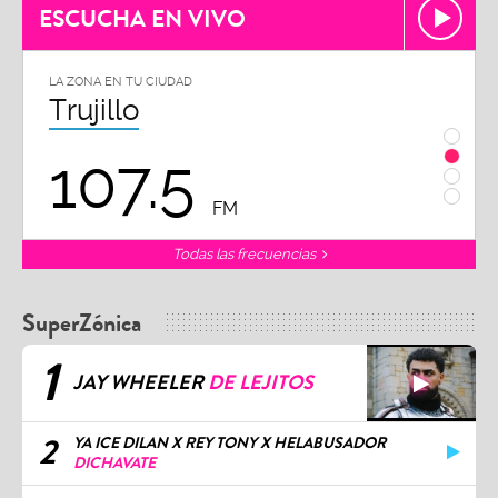
ESCUCHA EN VIVO
LA ZONA EN TU CIUDAD
LA ZON
Trujillo
Chi
107.5
1
FM
Todas las frecuencias
SuperZónica
1
JAY WHEELER
DE LEJITOS
2
YA ICE DILAN X REY TONY X HELABUSADOR
DICHAVATE