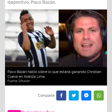
deportivo,
Paco Bazán
.
Paco Bazán habló sobre lo que estaría ganando Christian
Cueva en Alianza Lima
Fuente:
Difusión