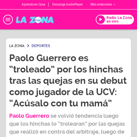
Aprendo en Casa
Descarga AudioPlayer
Más estaciones
Radio La Zona
en vivo
LA ZONA
DEPORTES
Paolo Guerrero es
“troleado” por los hinchas
tras las quejas en su debut
como jugador de la UCV:
“Acúsalo con tu mamá”
Paolo Guerrero
se volvió tendencia luego
que los hinchas lo “trolearan” por las quejas
que realizó en contra del arbitraje, luego de