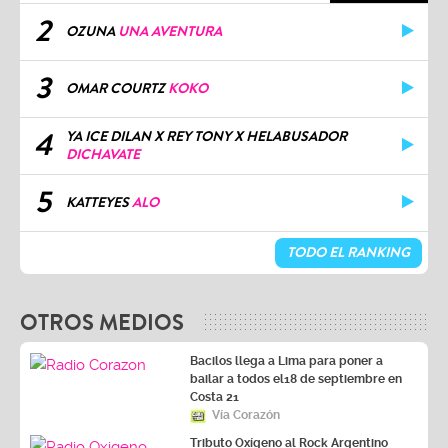
2
OZUNA
UNA AVENTURA
3
OMAR COURTZ
KOKO
4
YA ICE DILAN X REY TONY X HELABUSADOR
DICHAVATE
5
KATTEYES
ALO
TODO EL RANKING
OTROS MEDIOS
Bacilos llega a Lima para poner a
bailar a todos el18 de septiembre en
Costa 21
Vía Corazón
Tributo Oxígeno al Rock Argentino