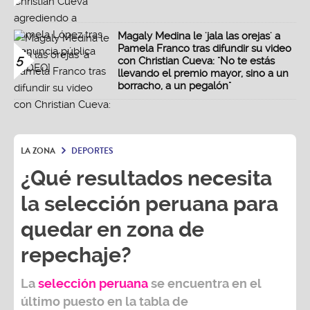
Magaly Medina le 'jala las orejas' a
Pamela Franco tras difundir su video
5
con Christian Cueva: "No te estás
llevando el premio mayor, sino a un
borracho, a un pegalón"
LA ZONA
DEPORTES
¿Qué resultados necesita
la selección peruana para
quedar en zona de
repechaje?
La
selección peruana
se encuentra en el
último puesto en la tabla de