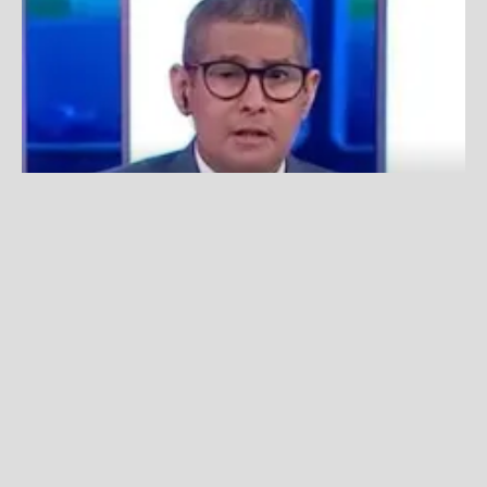
Erick Osores se emocionó al hablar de su regreso a la TV:
“No imaginé que iba a ser así”
Fuente:
América TV
Redacción La Zona
Lunes, 11 De Noviembre 2024 11:57 AM
Actualizado el 11 de noviembre del 2024 11:57 AM
Erick Osores
sorprendió al presentarse en el