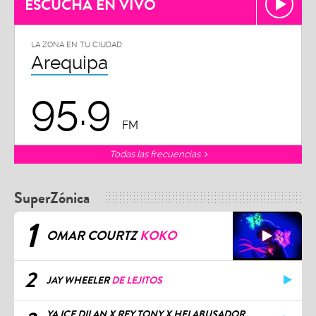
ESCUCHA EN VIVO
LA ZONA EN TU CIUDAD
Arequipa
95.9
FM
Todas las frecuencias
SuperZónica
1
OMAR COURTZ
KOKO
2
JAY WHEELER
DE LEJITOS
YA ICE DILAN X REY TONY X HELABUSADOR