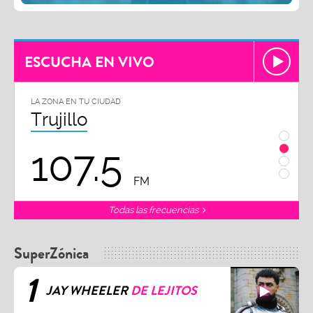
ESCUCHA EN VIVO
LA ZONA EN TU CIUDAD
LA ZON
Trujillo
Chi
107.5
1
FM
Todas las frecuencias
SuperZónica
1
JAY WHEELER
DE LEJITOS