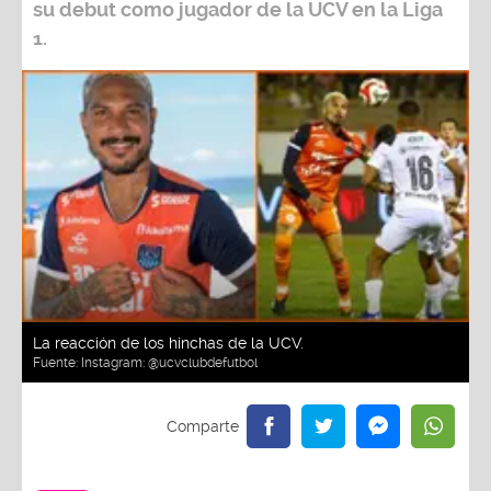
su debut como jugador de la UCV en la Liga
1.
La reacción de los hinchas de la UCV.
Fuente:
Instagram: @ucvclubdefutbol