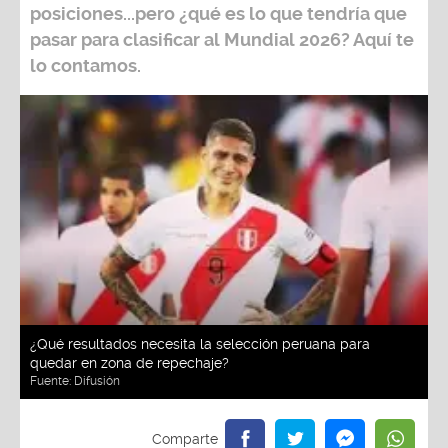
posiciones...pero ¿qué es lo que tendría que
pasar para clasificar al
Mundial 2026?
Aquí te
lo contamos.
¿Qué resultados necesita la selección peruana para
quedar en zona de repechaje?
Fuente:
Difusión