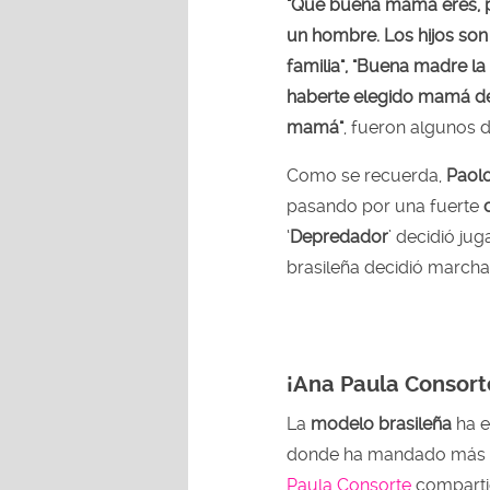
"Que buena mamá eres, pre
un hombre. Los hijos son 
familia", "Buena madre la
haberte elegido mamá d
mamá"
, fueron algunos 
Como se recuerda,
Paol
pasando por una fuerte
‘
Depredador
’ decidió ju
brasileña decidió marchar
¡Ana Paula Consort
La
modelo brasileña
ha e
donde ha mandado más 
Paula Consorte
comparti