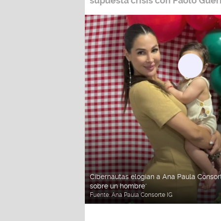
supuesta crisis con Paolo Guer
Cibernautas elogian a Ana Paula Consorte
sobre un hombre"
Fuente:
Ana Paula Consorte IG