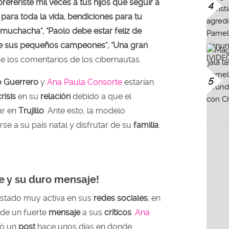
feriste mil veces a tus hijos que seguir a
4
para toda la vida, bendiciones para tu
 muchacha", "Paolo debe estar feliz de
e sus pequeños campeones", "Una gran
de los comentarios de los cibernautas.
5
o Guerrero
y
Ana Paula Consorte
estarían
crisis
en su
relación
debido a que el
gar en
Trujillo
. Ante esto, la modelo
se a su país natal y disfrutar de su
familia
.
e y su duro mensaje!
stado muy activa en sus
redes sociales
, en
de un fuerte
mensaje
a sus
críticos
.
Ana
ó un
post
hace unos días en donde