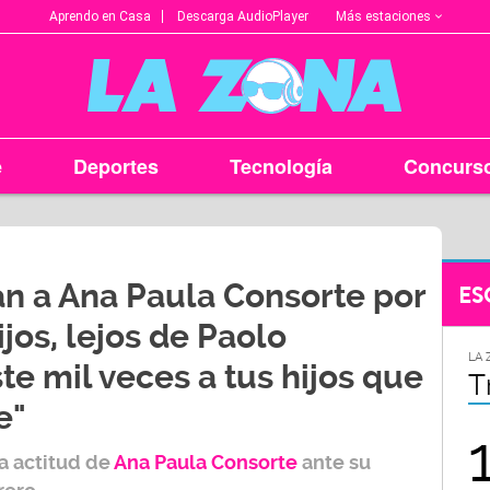
Más estaciones
Aprendo en Casa
Descarga AudioPlayer
e
Deportes
Tecnología
Concurs
an a Ana Paula Consorte por
ES
jos, lejos de Paolo
LA ZONA EN TU CIUDAD
LA 
te mil veces a tus hijos que
Arequipa
T
e"
95.9
a actitud de
Ana Paula Consorte
ante su
FM