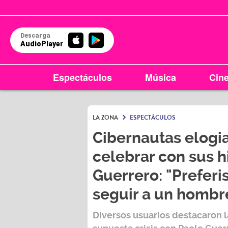
Descarga
AudioPlayer
Espectáculos
Música
Cin
LA ZONA
ESPECTÁCULOS
Cibernautas elogi
celebrar con sus hi
Guerrero: "Preferis
seguir a un hombr
Diversos usuarios destacaron l