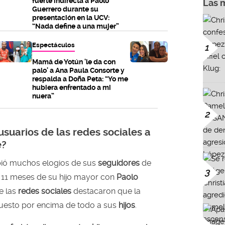
fuerte indirecta a Paolo
Las 
Guerrero durante su
presentación en la UCV:
“Nada define a una mujer”
Espectáculos
1
Mamá de Yotún 'le da con
palo' a Ana Paula Consorte y
respalda a Doña Peta: “Yo me
hubiera enfrentado a mi
nuera”
2
 usuarios de las redes sociales a
e?
bió muchos elogios de sus
seguidores
de
3
s 11 meses de su hijo mayor con
Paolo
e las
redes sociales
destacaron que la
esto por encima de todo a sus
hijos
.