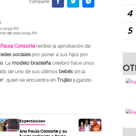
4
a
5
24 10:59 AM
arzo del 2024 10:59 AM
 Paula Consorte
recibió la aprobación de
redes sociales
por poner a sus hijos por
ro
. La
modelo brasileña
celebró hace unos
OT
ido de uno de sus últimos
bebés
sin la
or
’, quien se encuentra en
Trujillo
jugando
Espectáculos
Ana Paula Consorte y su