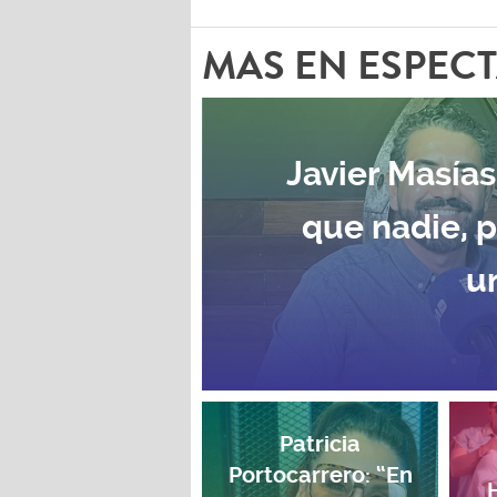
MAS EN ESPEC
Javier Masías
que nadie, 
u
Patricia
Portocarrero: “En