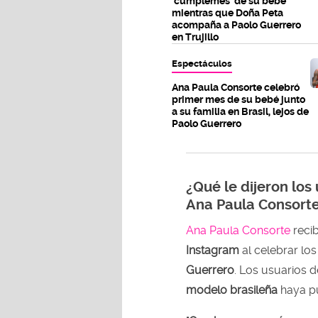
'cumplemes' de su bebé
mientras que Doña Peta
acompaña a Paolo Guerrero
en Trujillo
Espectáculos
Ana Paula Consorte celebró
primer mes de su bebé junto
a su familia en Brasil, lejos de
Paolo Guerrero
¿Qué le dijeron los
Ana Paula Consort
Ana Paula Consorte
reci
Instagram
al celebrar lo
Guerrero
. Los usuarios d
modelo brasileña
haya pu