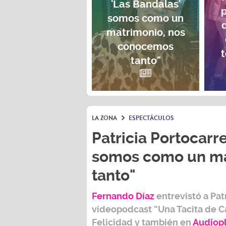
'Las Bandalas'
p
somos como un
matrimonio, nos
conocemos
t
tanto"
LA ZONA
ESPECTÁCULOS
Patricia Portocarre
somos como un ma
tanto"
Fernando Díaz
entrevistó a
Pat
videopodcast
“Una Tacita de C
Felicidad
y también e
n
Audiop