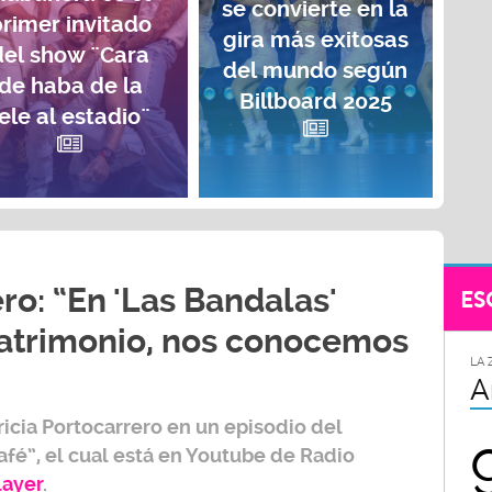
se convierte en la
rimer invitado
gira más exitosas
del show ¨Cara
del mundo según
de haba de la
Billboard 2025
ele al estadio¨
ro: “En 'Las Bandalas'
ES
trimonio, nos conocemos
LA 
A
ricia Portocarrero
en un episodio del
afé”,
el cual está en Youtube de
Radio
layer
.