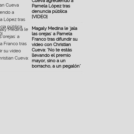
Cueva agrediendo a
Pamela López tras
denuncia pública
[VIDEO]
Magaly Medina le 'jala
las orejas' a Pamela
Franco tras difundir su
video con Christian
Cueva: "No te estás
llevando el premio
mayor, sino a un
borracho, a un pegalón"