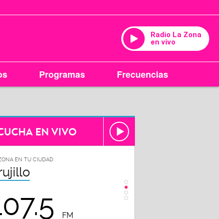
Radio La Zona
en vivo
os
Programas
Frecuencias
CUCHA EN VIVO
ZONA EN TU CIUDAD
LA ZONA EN TU CIUDAD
rujillo
Chiclayo
107.5
102.3
FM
FM