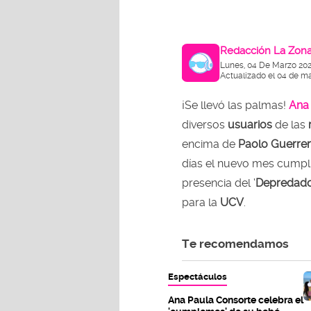
Redacción La Zon
Lunes, 04 De Marzo 20
Actualizado el 04 de m
¡Se llevó las palmas!
Ana
diversos
usuarios
de las
encima de
Paolo Guerre
días el nuevo mes cumpl
presencia del ‘
Depredad
para la
UCV
.
Te recomendamos
Espectáculos
Ana Paula Consorte celebra el