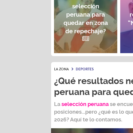
selección
peruana para
r
quedar en zona
“
de repechaje?
LA ZONA
DEPORTES
¿Qué resultados ne
peruana para qued
La
selección peruana
se encuen
posiciones...pero ¿qué es lo que
2026?
Aquí te lo contamos.