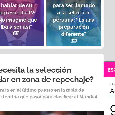
hablar de su
para ser llamado
egreso a la TV:
a la selección
No imaginé que
peruana: “Es una
iba a ser así”
preparación
diferente”
cesita la selección
ES
ar en zona de repechaje?
LA 
A
tra en el último puesto en la tabla de
 tendría que pasar para clasificar al
Mundial