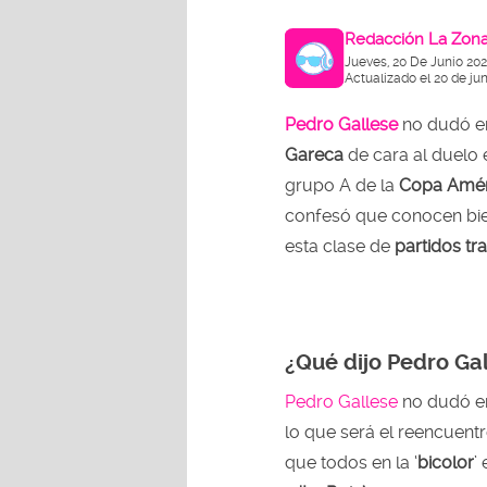
Redacción La Zon
Jueves, 20 De Junio 20
Actualizado el 20 de ju
Pedro Gallese
no dudó e
Gareca
de cara al duelo
grupo A de la
Copa Amér
confesó que conocen bien
esta clase de
partidos tr
¿Qué dijo Pedro Ga
Pedro Gallese
no dudó en
lo que será el reencuent
que todos en la ‘
bicolor
’