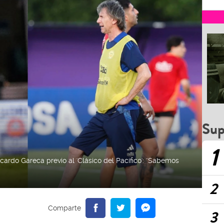
Sup
1
cardo Gareca previo al 'Clásico del Pacífico': "Sabemos
2
3