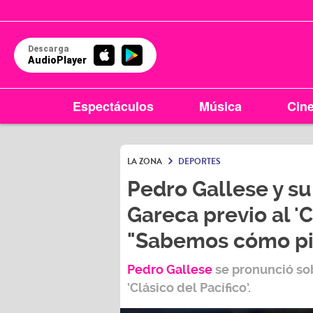
Descarga
AudioPlayer
Espectáculos
Música
Cin
LA ZONA
DEPORTES
Pedro Gallese y su
Gareca previo al 'C
"Sabemos cómo pi
Pedro Gallese
se pronunció so
‘Clásico del Pacífico’.