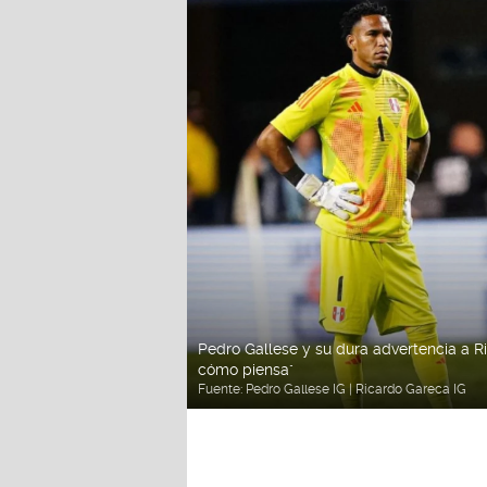
Pedro Gallese y su dura advertencia a Ri
cómo piensa"
Fuente:
Pedro Gallese IG | Ricardo Gareca IG