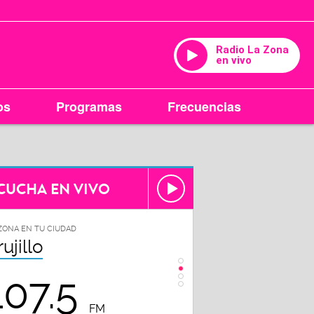
Radio La Zona
en vivo
os
Programas
Frecuencias
CUCHA EN VIVO
ZONA EN TU CIUDAD
LA ZONA EN TU CIUDAD
rujillo
Chiclayo
107.5
102.3
FM
FM