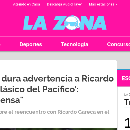
Más estaciones
Aprendo en Casa
Descarga AudioPlayer
e
Deportes
Tecnología
Concurs
 dura advertencia a Ricardo
ES
lásico del Pacífico':
LA ZONA EN TU CIUDAD
LA 
ensa"
Arequipa
T
bre el reencuentro con
Ricardo Gareca
en el
95.9
FM