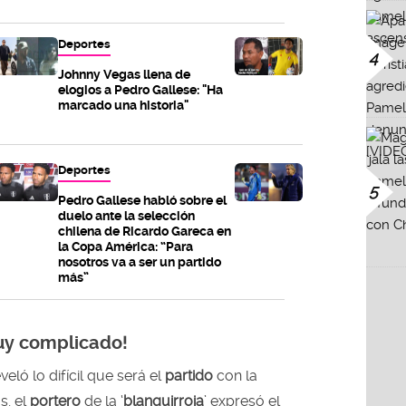
Deportes
4
Johnny Vegas llena de
elogios a Pedro Gallese: "Ha
marcado una historia"
Deportes
5
Pedro Gallese habló sobre el
duelo ante la selección
chilena de Ricardo Gareca en
la Copa América: “Para
nosotros va a ser un partido
más”
uy complicado!
eló lo difícil que será el
partido
con la
s, el
portero
de la ‘
blanquirroja
’ expresó el