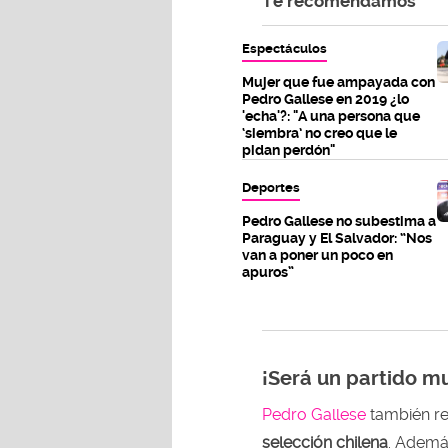
Te recomendamos
Espectáculos
Mujer que fue ampayada con
Pedro Gallese en 2019 ¿lo
'echa'?: "A una persona que
‘siembra’ no creo que le
pidan perdón"
Deportes
Pedro Gallese no subestima a
Paraguay y El Salvador: “Nos
van a poner un poco en
apuros”
¡Será un partido m
Pedro Gallese
también rev
selección chilena
. Ademá