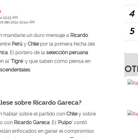
4
a
24 10:23 AM
nio del 2024 10:44 AM
5
n mandarle un duro mensaje a
Ricardo
 entre
Perú
y
Chile
por la primera fecha del
ica
. El portero de la
selección peruana
 al ‘
Tigre
’ y que saben cómo piensa en
OT
ascendentales
.
llese sobre Ricardo Gareca?
 hablar sobre el partido con
Chile
y sobre
ro con
Ricardo Gareca
. El ‘
Pulpo
’ contó
 están enfocados en ganar el compromiso