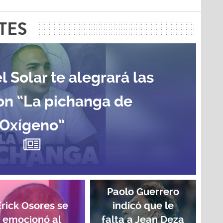
TES
l Solar te alegrará las
on “La pichanga de
Oxígeno”
Paolo Guerrero
Erick Osores se
indicó que le
emocionó al
falta a Jean Deza