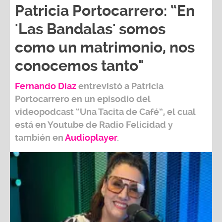
Patricia Portocarrero: “En
'Las Bandalas' somos
como un matrimonio, nos
conocemos tanto"
Fernando Díaz
entrevistó a
Patricia
Portocarrero
en un episodio del
videopodcast
“Una Tacita de Café”,
el cual
está en Youtube de
Radio Felicidad
y
también e
n
Audioplayer
.