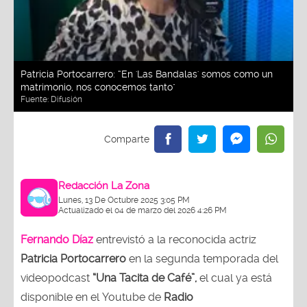
Patricia Portocarrero: “En 'Las Bandalas' somos como un
matrimonio, nos conocemos tanto"
Fuente:
Difusión
Redacción La Zona
Lunes, 13 De Octubre 2025 3:05 PM
Actualizado el 04 de marzo del 2026 4:26 PM
Fernando Díaz
entrevistó a la reconocida actriz
Patricia Portocarrero
en la segunda temporada del
videopodcast
“Una Tacita de Café”,
el cual ya está
disponible en el Youtube de
Radio