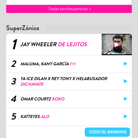
Todas las frecuencias
SuperZónica
1
JAY WHEELER
DE LEJITOS
2
MALUMA, KANY GARCÍA
1+1
3
YA ICE DILAN X REY TONY X HELABUSADOR
DICHAVATE
4
OMAR COURTZ
KOKO
5
KATTEYES
ALO
TODO EL RANKING