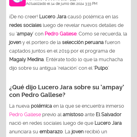
Actualizado el 14 de junio del 2024 3:33 PM
¡De no creer!
Lucero Jara
causó polémica en las
redes sociales
luego de revelar nuevos detalles de
su ‘
ampay
’ con
Pedro Gallese
. Como se recuerda, la
joven
y el portero de la
selección peruana
fueron
captados juntos en el 2019 por el programa de
Magaly Medina
. Entérate todo lo que la muchacha
dijo sobre su antigua ‘relación’ con el ‘
Pulpo
’.
¿Qué dijo Lucero Jara sobre su ‘ampay’
con Pedro Gallese?
La nueva
polémica
en la que se encuentra inmerso
Pedro Gallese
previo al
amistoso
ante
El Salvador
nació en redes sociales luego de que
Lucero Jara
anunciara su
embarazo
. La
joven
recibió un