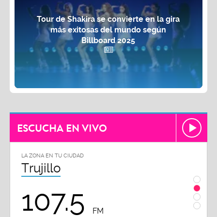
Tour de Shakira se convierte en la gira
más exitosas del mundo según
Billboard 2025
ESCUCHA EN VIVO
LA ZONA EN TU CIUDAD
LA ZON
Trujillo
Chi
107.5
1
FM