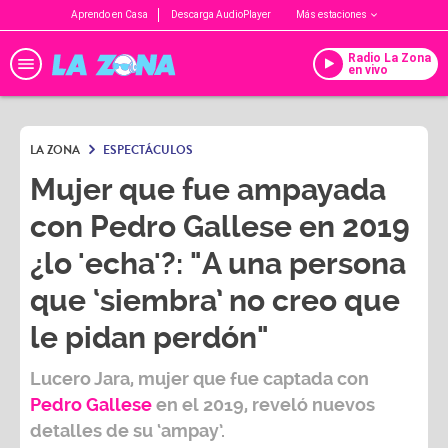
Aprendo en Casa
Descarga AudioPlayer
Más estaciones
Radio La Zona
en vivo
LA ZONA
ESPECTÁCULOS
Mujer que fue ampayada
con Pedro Gallese en 2019
¿lo 'echa'?: "A una persona
que ‘siembra’ no creo que
le pidan perdón"
Lucero Jara, mujer que fue captada con
Pedro Gallese
en el 2019, reveló nuevos
detalles de su ‘ampay’.