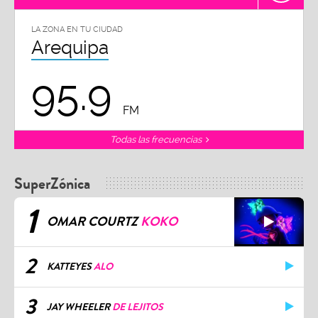
LA ZONA EN TU CIUDAD
Arequipa
95.9
FM
Todas las frecuencias
SuperZónica
1
OMAR COURTZ
KOKO
2
KATTEYES
ALO
3
JAY WHEELER
DE LEJITOS