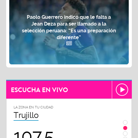
Paolo Guerrero indicó que le falta a
Jean Deza para ser llamado a la
selección peruana: “Es una preparación
diferente”
ESCUCHA EN VIVO
LA ZONA EN TU CIUDAD
LA ZON
Trujillo
Chi
107.5
1