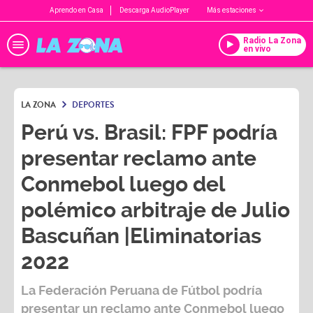
Aprendo en Casa
Descarga AudioPlayer
Más estaciones
Radio La Zona
en vivo
LA ZONA
DEPORTES
Perú vs. Brasil: FPF podría
presentar reclamo ante
Conmebol luego del
polémico arbitraje de Julio
Bascuñan |Eliminatorias
2022
La
Federación Peruana de Fútbol
podría
presentar un reclamo ante
Conmebol
luego