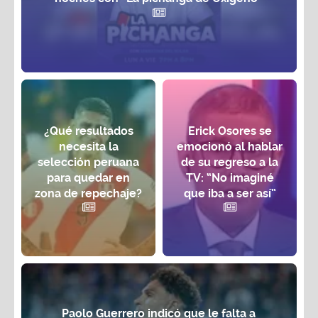
¿Qué resultados
Erick Osores se
necesita la
emocionó al hablar
selección peruana
de su regreso a la
para quedar en
TV: “No imaginé
zona de repechaje?
que iba a ser así”
Paolo Guerrero indicó que le falta a
Jean Deza para ser llamado a la