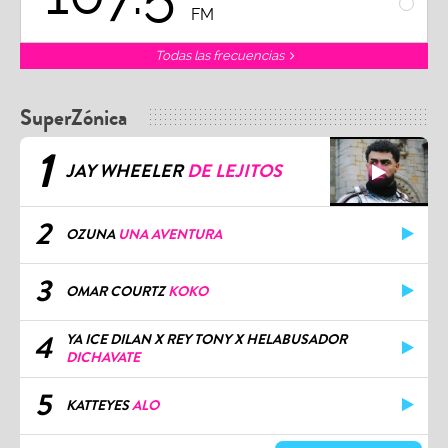
FM
Todas las frecuencias
SuperZónica
1
JAY WHEELER
DE LEJITOS
2
OZUNA
UNA AVENTURA
3
OMAR COURTZ
KOKO
4
YA ICE DILAN X REY TONY X HELABUSADOR
DICHAVATE
5
KATTEYES
ALO