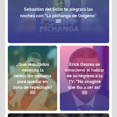
Sebastian del Solar te alegrará las
noches con “La pichanga de Oxígeno”
¿Qué resultados
Erick Osores se
necesita la
emocionó al hablar
selección peruana
de su regreso a la
para quedar en
TV: “No imaginé
zona de repechaje?
que iba a ser así”