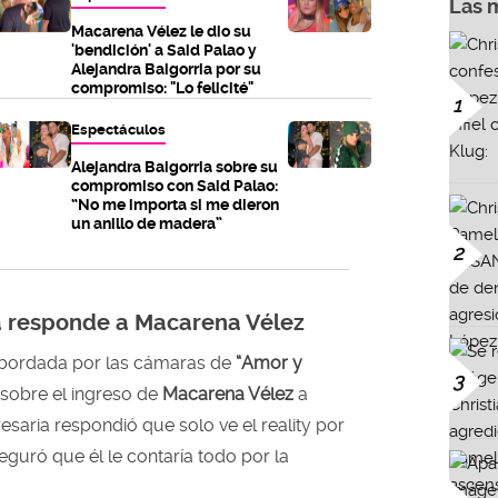
Las 
Macarena Vélez le dio su
'bendición' a Said Palao y
Alejandra Baigorria por su
compromiso: "Lo felicité"
1
Espectáculos
Alejandra Baigorria sobre su
compromiso con Said Palao:
“No me importa si me dieron
un anillo de madera”
2
a responde a Macarena Vélez
bordada por las cámaras de
“Amor y
3
sobre el ingreso de
Macarena Vélez
a
saria respondió que solo ve el reality por
eguró que él le contaría todo por la