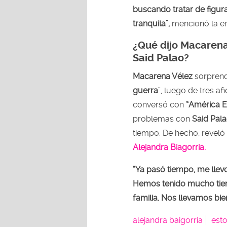
buscando tratar de figura
tranquila”,
mencionó la e
¿Qué dijo Macarena
Said Palao?
Macarena Vélez
sorprend
guerra
”, luego de tres añ
conversó con
“América E
problemas con
Said Pal
tiempo. De hecho, reveló
Alejandra Biagorria.
“Ya pasó tiempo, me llevo
Hemos tenido mucho tiem
familia. Nos llevamos bie
alejandra baigorria
esto