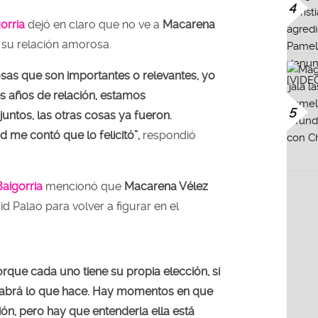
4
orria
dejó en claro que no ve a
Macarena
su relación amorosa.
osas que son importantes o relevantes, yo
es años de relación, estamos
5
untos, las otras cosas ya fueron.
d me contó que lo felicitó”,
respondió
Baigorria
mencionó que
Macarena Vélez
d Palao para volver a figurar en el
rque cada uno tiene su propia elección, si
la sabrá lo que hace. Hay momentos en que
ón, pero hay que entenderla ella está