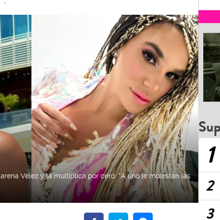
”.
Sup
1
rena Vélez y la multiplica por cero: “A uno le molestan las
2
3