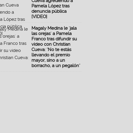
Cueva agrediendo a
Pamela López tras
denuncia pública
[VIDEO]
Magaly Medina le 'jala
las orejas' a Pamela
Franco tras difundir su
video con Christian
Cueva: "No te estás
llevando el premio
mayor, sino a un
borracho, a un pegalón"