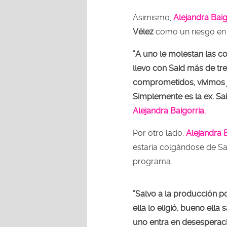
Asimismo,
Alejandra Baig
Vélez
como un riesgo en 
“A uno le molestan las c
llevo con Said más de tr
comprometidos, vivimos j
Simplemente es la ex. Sai
Alejandra Baigorria.
Por otro lado,
Alejandra 
estaría colgándose de Sai
programa.
“Salvo a la producción po
ella lo eligió, bueno el
uno entra en desesperaci