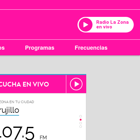
Radio La Zona
en vivo
os
Programas
Frecuencias
CUCHA EN VIVO
ZONA EN TU CIUDAD
LA ZONA EN TU CIUDAD
rujillo
Chiclayo
107.5
102.3
FM
FM