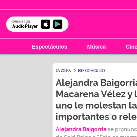
Descarga
AudioPlayer
Espectáculos
Música
Cin
LA ZONA
ESPECTÁCULOS
Alejandra Baigorr
Macarena Vélez y l
uno le molestan l
importantes o rel
Alejandra Baigorria
se pronunci