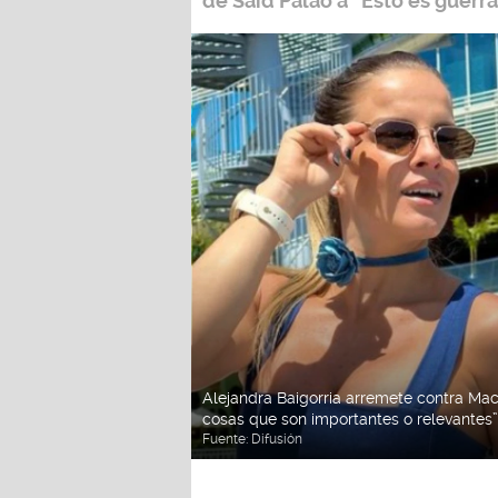
de
Said Palao
a
“Esto es guerra
Alejandra Baigorria arremete contra Maca
cosas que son importantes o relevantes”
Fuente:
Difusión