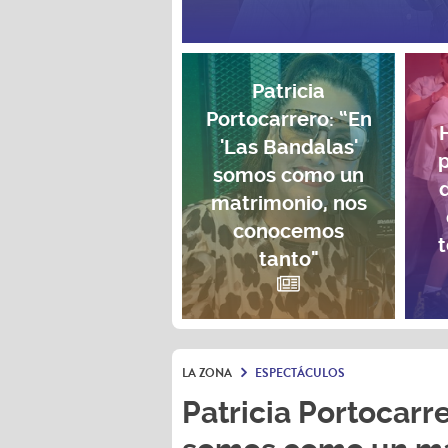
Patricia
Portocarrero: “En
'Las Bandalas'
p
somos como un
matrimonio, nos
conocemos
t
tanto"
LA ZONA
ESPECTÁCULOS
Patricia Portocarre