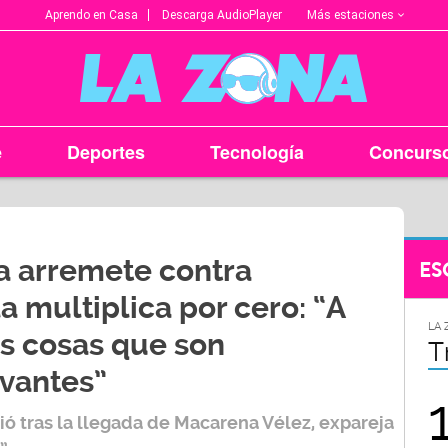
Más estaciones
Aprendo en Casa
Descarga AudioPlayer
e
Deportes
Tecnología
Concurs
ia arremete contra
ES
a multiplica por cero: “A
LA ZONA EN TU CIUDAD
LA 
as cosas que son
Arequipa
T
evantes”
95.9
ó tras la llegada de
Macarena Vélez
, expareja
FM