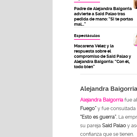
Padre de Alejandra Baigorria
advierte a Said Palao tras
pedida de mano: “Si te portas
mal…”
Espectáculos
Macarena Vélez y la
respuesta sobre el
compromiso de Said Palao y
Alejandra Baigorria: “Con él,
todo bien”
Alejandra Baigorri
Alejandra Baigorria
fue a
Fuego”
y fue consultada 
“Esto es guerra”.
La empre
su pareja
Said Palao
y as
confianza que se tienen.