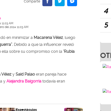
4
a
5
4 11:03 AM
ero del 2024 11:03 AM
dó en minimizar a
Macarena Vélez
, luego
guerra”.
Debido a que la influencer reveló
 ella sobre su compromiso con la
‘Rubia
OT
 Vélez
y
Said Palao
eran pareja hace
la y
Alejandra Baigorria
todavía eran
Espectáculos