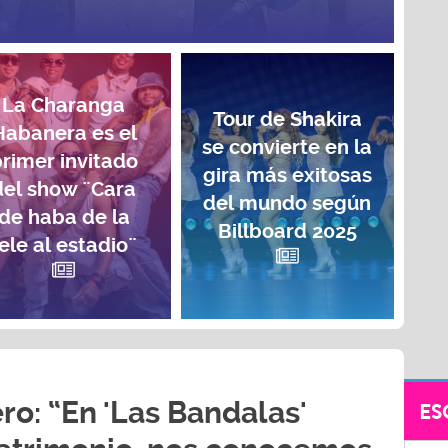
La Charanga
Tour de Shakira
Habanera es el
se convierte en la
rimer invitado
gira más exitosas
del show ¨Cara
del mundo según
de haba de la
Billboard 2025
ele al estadio¨
ro: “En 'Las Bandalas'
ES