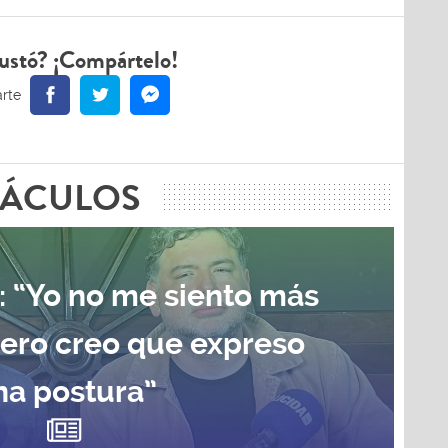
ustó? ¡Compártelo!
TÁCULOS
: “Yo no me siento más
pero creo que expreso
na postura”