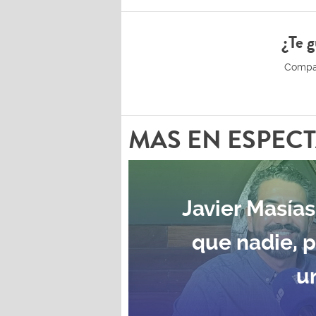
¿Te g
MAS EN ESPEC
Javier Masías
que nadie, 
u