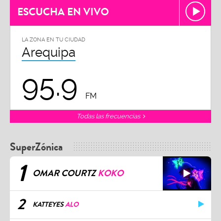
ESCUCHA EN VIVO
LA ZONA EN TU CIUDAD
Arequipa
95.9
FM
Todas las frecuencias
SuperZónica
1
OMAR COURTZ
KOKO
2
KATTEYES
ALO