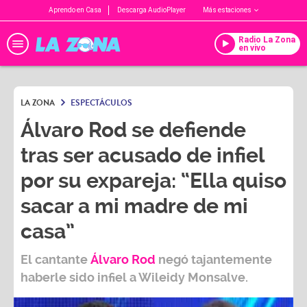
Aprendo en Casa
Descarga AudioPlayer
Más estaciones
Radio La Zona
en vivo
LA ZONA
ESPECTÁCULOS
Álvaro Rod se defiende
tras ser acusado de infiel
por su expareja: “Ella quiso
sacar a mi madre de mi
casa”
El cantante
Álvaro Rod
negó tajantemente
haberle sido infiel a
Wileidy Monsalve.