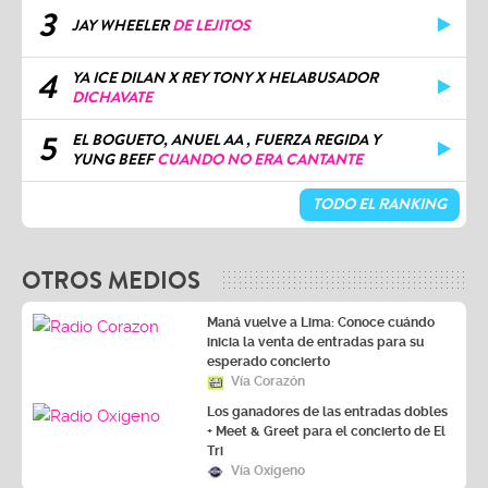
3
JAY WHEELER
DE LEJITOS
4
YA ICE DILAN X REY TONY X HELABUSADOR
DICHAVATE
5
EL BOGUETO, ANUEL AA , FUERZA REGIDA Y
YUNG BEEF
CUANDO NO ERA CANTANTE
TODO EL RANKING
OTROS MEDIOS
Maná vuelve a Lima: Conoce cuándo
inicia la venta de entradas para su
esperado concierto
Vía Corazón
Los ganadores de las entradas dobles
+ Meet & Greet para el concierto de El
Tri
Vía Oxígeno