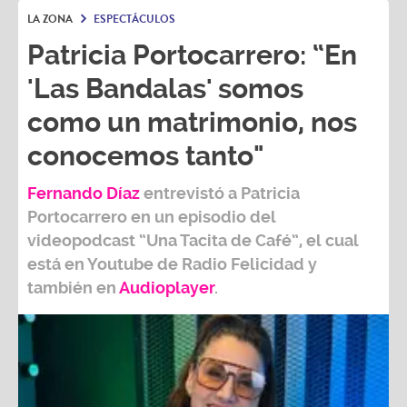
LA ZONA
ESPECTÁCULOS
Patricia Portocarrero: “En
'Las Bandalas' somos
como un matrimonio, nos
conocemos tanto"
Fernando Díaz
entrevistó a
Patricia
Portocarrero
en un episodio del
videopodcast
“Una Tacita de Café”,
el cual
está en Youtube de
Radio Felicidad
y
también e
n
Audioplayer
.