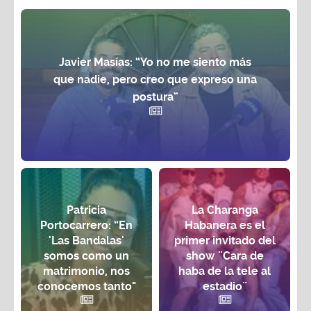
Javier Masías: “Yo no me siento más
que nadie, pero creo que expreso una
postura”
Patricia
La Charanga
Portocarrero: “En
Habanera es el
'Las Bandalas'
primer invitado del
somos como un
show ¨Cara de
matrimonio, nos
haba de la tele al
conocemos tanto"
estadio¨