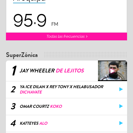
95.9
FM
Todas las frecuencias
SuperZónica
1
JAY WHEELER
DE LEJITOS
2
YA ICE DILAN X REY TONY X HELABUSADOR
DICHAVATE
3
OMAR COURTZ
KOKO
4
KATTEYES
ALO