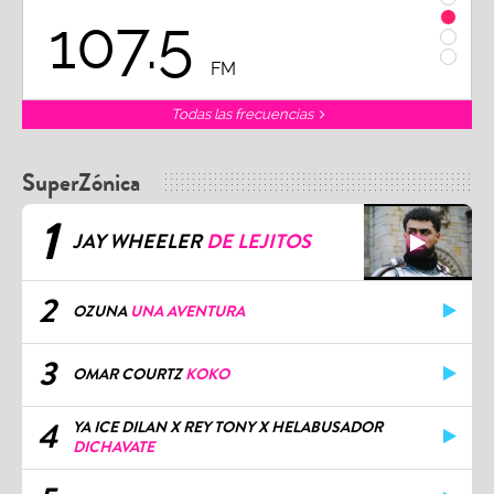
107.5
1
FM
Todas las frecuencias
SuperZónica
1
JAY WHEELER
DE LEJITOS
2
OZUNA
UNA AVENTURA
3
OMAR COURTZ
KOKO
4
YA ICE DILAN X REY TONY X HELABUSADOR
DICHAVATE