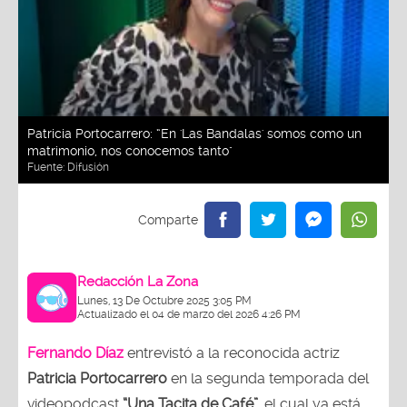
Patricia Portocarrero: “En 'Las Bandalas' somos como un
matrimonio, nos conocemos tanto"
Fuente:
Difusión
Redacción La Zona
Lunes, 13 De Octubre 2025 3:05 PM
Actualizado el 04 de marzo del 2026 4:26 PM
Fernando Díaz
entrevistó a la reconocida actriz
Patricia Portocarrero
en la segunda temporada del
videopodcast
“Una Tacita de Café”,
el cual ya está