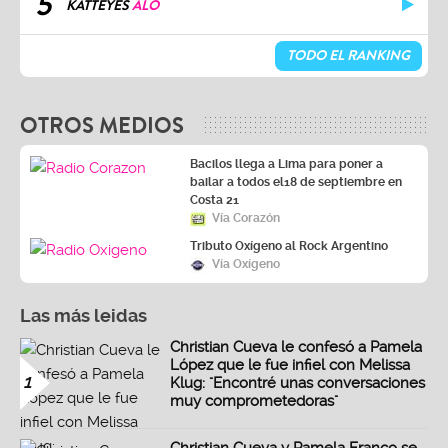
5
KATTEYES
ALO
TODO EL RANKING
OTROS MEDIOS
Bacilos llega a Lima para poner a
bailar a todos el18 de septiembre en
Costa 21
Vía Corazón
Tributo Oxígeno al Rock Argentino
Vía Oxígeno
Las más leidas
Christian Cueva le confesó a Pamela
López que le fue infiel con Melissa
1
Klug: "Encontré unas conversaciones
muy comprometedoras"