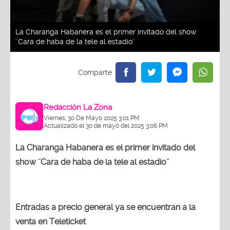
La Charanga Habanera es el primer invitado del show
¨Cara de haba de la tele al estadio¨
Redacción La Zona
Viernes, 30 De Mayo 2025 3:01 PM
Actualizado el 30 de mayo del 2025 3:06 PM
La Charanga Habanera es el primer invitado del
show ¨Cara de haba de la tele al estadio¨
Entradas a precio general ya se encuentran a la
venta en Teleticket