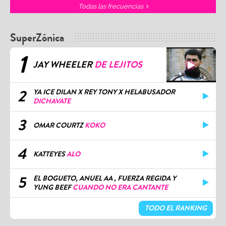
Todas las frecuencias
SuperZónica
1
JAY WHEELER
DE LEJITOS
2
YA ICE DILAN X REY TONY X HELABUSADOR
DICHAVATE
3
OMAR COURTZ
KOKO
4
KATTEYES
ALO
5
EL BOGUETO, ANUEL AA , FUERZA REGIDA Y
YUNG BEEF
CUANDO NO ERA CANTANTE
TODO EL RANKING