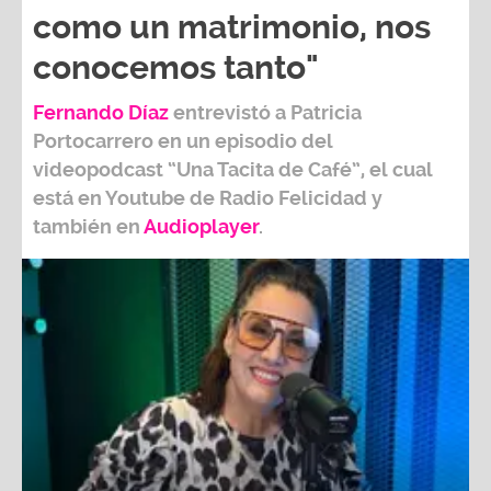
como un matrimonio, nos
conocemos tanto"
Fernando Díaz
entrevistó a
Patricia
Portocarrero
en un episodio del
videopodcast
“Una Tacita de Café”,
el cual
está en Youtube de
Radio Felicidad
y
también e
n
Audioplayer
.