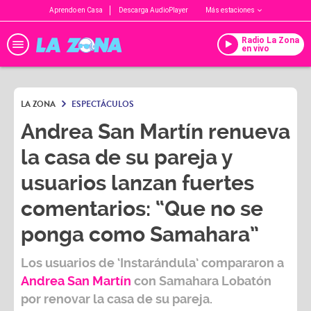
Aprendo en Casa
Descarga AudioPlayer
Más estaciones
Radio La Zona
en vivo
LA ZONA
ESPECTÁCULOS
Andrea San Martín renueva
la casa de su pareja y
usuarios lanzan fuertes
comentarios: “Que no se
ponga como Samahara”
Los usuarios de
‘Instarándula
’ compararon a
Andrea San Martín
con
Samahara Lobatón
por renovar la casa de su pareja.