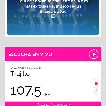
Tour de Shakira se convierte en la gira
más exitosas del mundo según
Billboard 2025
ESCUCHA EN VIVO
LA ZONA EN TU CIUDAD
Chiclayo
102.3
FM
Todas las frecuencias