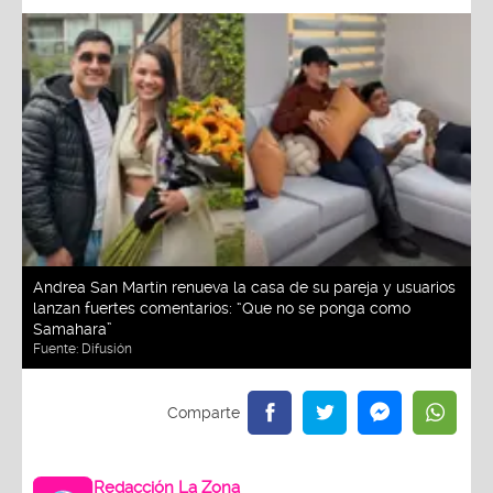
Andrea San Martín renueva la casa de su pareja y usuarios
lanzan fuertes comentarios: “Que no se ponga como
Samahara”
Fuente:
Difusión
Redacción La Zona