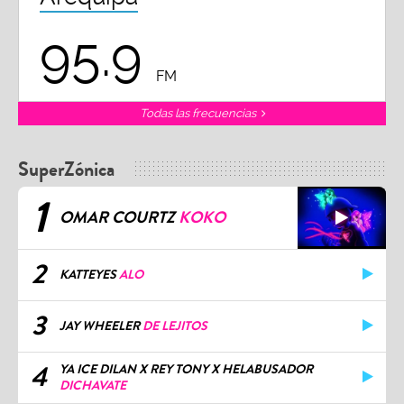
95.9
FM
Todas las frecuencias
SuperZónica
1
OMAR COURTZ
KOKO
2
KATTEYES
ALO
3
JAY WHEELER
DE LEJITOS
4
YA ICE DILAN X REY TONY X HELABUSADOR
DICHAVATE