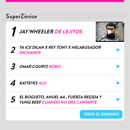
SuperZónica
1
JAY WHEELER
DE LEJITOS
2
YA ICE DILAN X REY TONY X HELABUSADOR
DICHAVATE
3
OMAR COURTZ
KOKO
4
KATTEYES
ALO
5
EL BOGUETO, ANUEL AA , FUERZA REGIDA Y
YUNG BEEF
CUANDO NO ERA CANTANTE
TODO EL RANKING