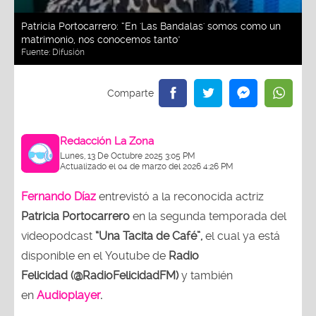
Patricia Portocarrero: “En 'Las Bandalas' somos como un
matrimonio, nos conocemos tanto"
Fuente:
Difusión
Redacción La Zona
Lunes, 13 De Octubre 2025 3:05 PM
Actualizado el 04 de marzo del 2026 4:26 PM
Fernando Díaz
entrevistó a la reconocida actriz
Patricia Portocarrero
en la segunda temporada del
videopodcast
“Una Tacita de Café”,
el cual ya está
disponible en el Youtube de
Radio
Felicidad (@RadioFelicidadFM)
y también
en
Audioplayer
.