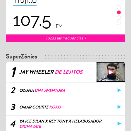
Trujillo
Chi
107.5
1
FM
Todas las frecuencias
SuperZónica
1
JAY WHEELER
DE LEJITOS
2
OZUNA
UNA AVENTURA
3
OMAR COURTZ
KOKO
4
YA ICE DILAN X REY TONY X HELABUSADOR
DICHAVATE