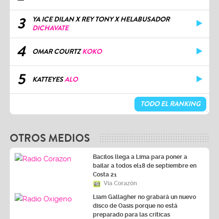
3
YA ICE DILAN X REY TONY X HELABUSADOR
DICHAVATE
4
OMAR COURTZ
KOKO
5
KATTEYES
ALO
TODO EL RANKING
OTROS MEDIOS
Bacilos llega a Lima para poner a
bailar a todos el18 de septiembre en
Costa 21
Vía Corazón
Liam Gallagher no grabará un nuevo
disco de Oasis porque no está
preparado para las críticas