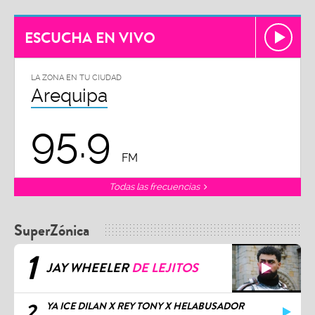
ESCUCHA EN VIVO
LA ZONA EN TU CIUDAD
Arequipa
95.9
FM
Todas las frecuencias
SuperZónica
1
JAY WHEELER
DE LEJITOS
2
YA ICE DILAN X REY TONY X HELABUSADOR