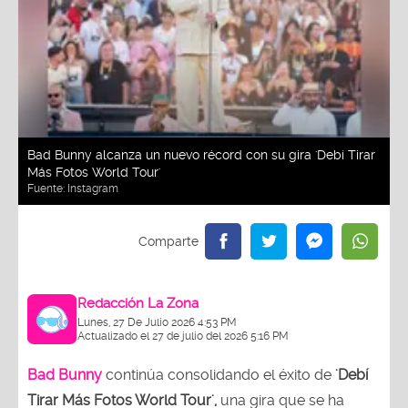
Bad Bunny alcanza un nuevo récord con su gira 'Debí Tirar
Más Fotos World Tour'
Fuente:
Instagram
Redacción La Zona
Lunes, 27 De Julio 2026 4:53 PM
Actualizado el 27 de julio del 2026 5:16 PM
Bad Bunny
continúa consolidando el éxito de
'Debí
Tirar Más Fotos World Tour',
una gira que se ha