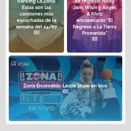
Ranking La Zona:
de regreso! Nicky
Estas son las
Jam, Wisin y Angel
canciones más
& Khriz
escuchadas de la
encabezarán "El
semana del 24/07
Regreso a La Tierra
Prometida"
Zona Encendida: Leslie Shaw en vivo