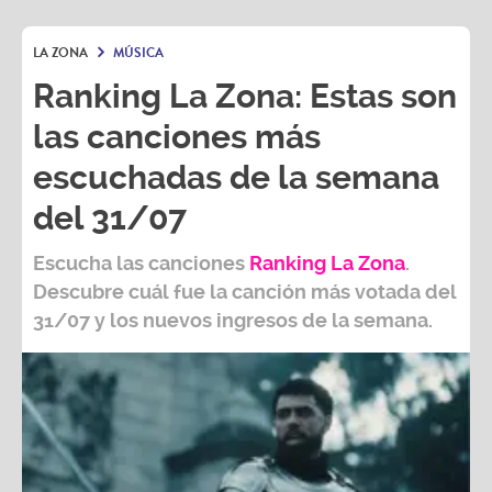
LA ZONA
MÚSICA
Ranking La Zona: Estas son
las canciones más
escuchadas de la semana
del 31/07
Escucha las canciones
Ranking L
a Zona
.
Descubre cuál fue la canción más votada del
31/07
y los nuevos ingresos de la semana.