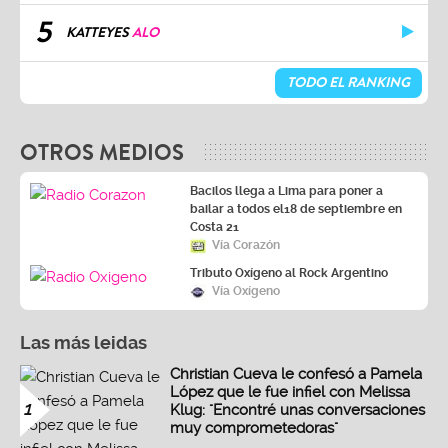
5
KATTEYES
ALO
TODO EL RANKING
OTROS MEDIOS
Bacilos llega a Lima para poner a
bailar a todos el18 de septiembre en
Costa 21
Vía Corazón
Tributo Oxígeno al Rock Argentino
Vía Oxígeno
Las más leidas
Christian Cueva le confesó a Pamela
López que le fue infiel con Melissa
1
Klug: "Encontré unas conversaciones
muy comprometedoras"