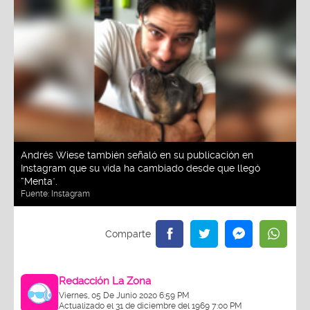
Andrés Wiese también señaló en su publicación en
Instagram que su vida ha cambiado desde que llegó
“Menta".
Fuente:
Instagram
Redacción La Zona
Viernes, 05 De Junio 2020 6:59 PM
Actualizado el 31 de diciembre del 1969 7:00 PM