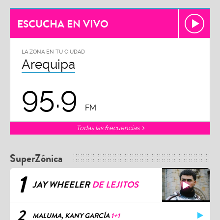
ESCUCHA EN VIVO
LA ZONA EN TU CIUDAD
Arequipa
95.9
FM
Todas las frecuencias
SuperZónica
1
JAY WHEELER
DE LEJITOS
2
MALUMA, KANY GARCÍA
1+1