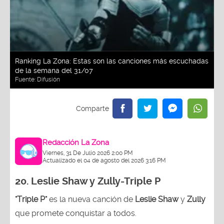
Ranking La Zona: Estas son las canciones más escuchadas
de la semana del 31/07
Fuente:
Difusión
Redacción La Zona
Viernes, 31 De Julio 2026 2:00 PM
Actualizado el 04 de agosto del 2026 3:16 PM
20. Leslie Shaw y Zully-
Triple P
"Triple P"
es la nueva canción de
Leslie Shaw
y
Zully
que promete conquistar a todos.