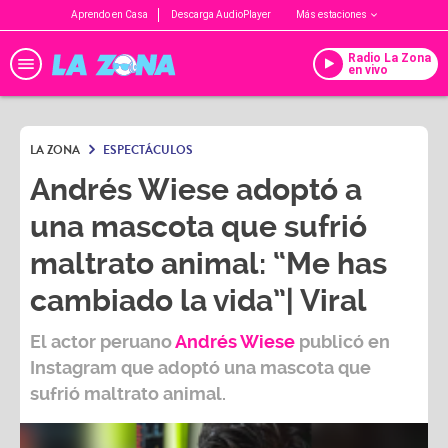
Aprendo en Casa
Descarga AudioPlayer
Más estaciones
Radio La Zona
en vivo
LA ZONA
ESPECTÁCULOS
Andrés Wiese adoptó a
una mascota que sufrió
maltrato animal: “Me has
cambiado la vida”| Viral
El actor peruano
Andrés Wiese
publicó en
Instagram
que adoptó una mascota que
sufrió maltrato animal.