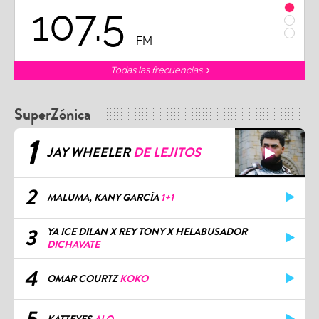
107.5
1
FM
Todas las frecuencias
SuperZónica
1
JAY WHEELER
DE LEJITOS
2
MALUMA, KANY GARCÍA
1+1
3
YA ICE DILAN X REY TONY X HELABUSADOR
DICHAVATE
4
OMAR COURTZ
KOKO