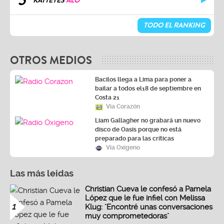
5
KATTEYES
ALO
TODO EL RANKING
OTROS MEDIOS
Bacilos llega a Lima para poner a
bailar a todos el18 de septiembre en
Costa 21
Vía Corazón
Liam Gallagher no grabará un nuevo
disco de Oasis porque no está
preparado para las críticas
Vía Oxígeno
Las más leidas
Christian Cueva le confesó a Pamela
López que le fue infiel con Melissa
1
Klug: "Encontré unas conversaciones
muy comprometedoras"