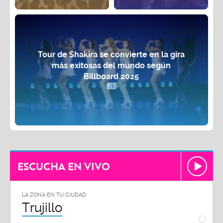
Tour de Shakira se convierte en la gira
más exitosas del mundo según
Billboard 2025
ESCUCHA EN VIVO
LA ZONA EN TU CIUDAD
LA ZON
Trujillo
Chi