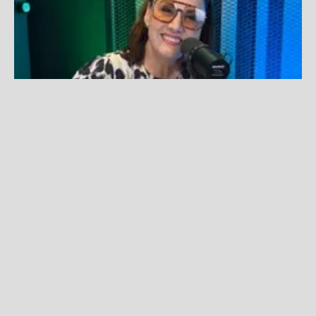
Patricia Portocarrero: “En 'Las Bandalas' somos como un
matrimonio, nos conocemos tanto"
Fuente:
Difusión
Redacción La Zona
Lunes, 13 De Octubre 2025 3:05 PM
Actualizado el 04 de marzo del 2026 4:26 PM
Fernando Díaz
entrevistó a la reconocida actriz
Patricia Portocarrero
en la segunda temporada del