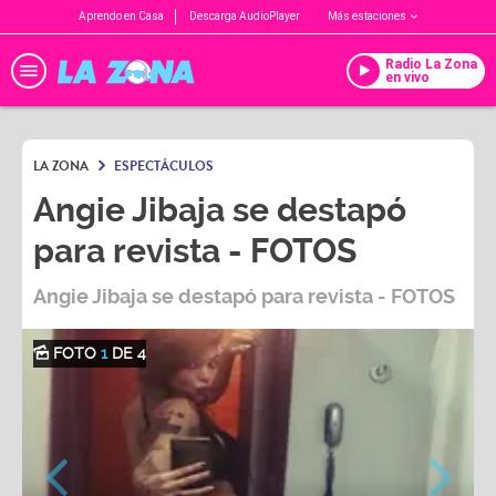
Aprendo en Casa
Descarga AudioPlayer
Más estaciones
Radio La Zona
en vivo
LA ZONA
ESPECTÁCULOS
Angie Jibaja se destapó
para revista - FOTOS
Angie Jibaja se destapó para revista - FOTOS
FOTO
1
DE 4