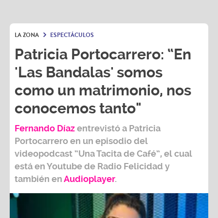
LA ZONA
ESPECTÁCULOS
Patricia Portocarrero: “En
'Las Bandalas' somos
como un matrimonio, nos
conocemos tanto"
Fernando Díaz
entrevistó a
Patricia
Portocarrero
en un episodio del
videopodcast
“Una Tacita de Café”,
el cual
está en Youtube de
Radio Felicidad
y
también e
n
Audioplayer
.