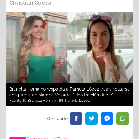
Christian Cueva
.
Brunella Horna no respalda a Pamela López tras vincularse
con pareja de Nardha Velarde: “Una traición doble”
Fuente:
IG Brunella Horna / RPP Pamela López