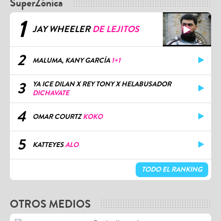
SuperZónica
1
JAY WHEELER
DE LEJITOS
2
MALUMA, KANY GARCÍA
1+1
3
YA ICE DILAN X REY TONY X HELABUSADOR
DICHAVATE
4
OMAR COURTZ
KOKO
5
KATTEYES
ALO
TODO EL RANKING
OTROS MEDIOS