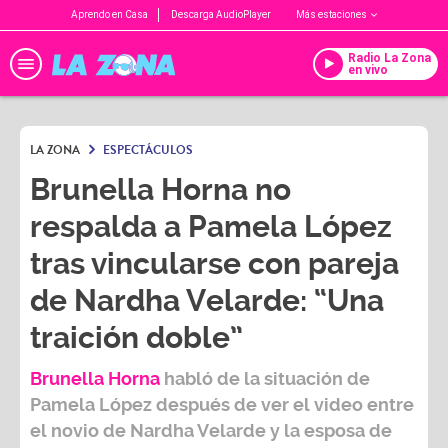
Aprendo en Casa
Descarga AudioPlayer
Más estaciones
Radio La Zona
en vivo
LA ZONA
ESPECTÁCULOS
Brunella Horna no
respalda a Pamela López
tras vincularse con pareja
de Nardha Velarde: “Una
traición doble”
Brunella Horna
habló de la situación de
Pamela López
después de ver el video entre
el novio de
Nardha Velarde
y la esposa de