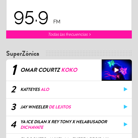
95.9
FM
Todas las frecuencias
SuperZónica
1
OMAR COURTZ
KOKO
2
KATTEYES
ALO
3
JAY WHEELER
DE LEJITOS
4
YA ICE DILAN X REY TONY X HELABUSADOR
DICHAVATE