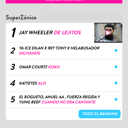
SuperZónica
1
JAY WHEELER
DE LEJITOS
2
YA ICE DILAN X REY TONY X HELABUSADOR
DICHAVATE
3
OMAR COURTZ
KOKO
4
KATTEYES
ALO
5
EL BOGUETO, ANUEL AA , FUERZA REGIDA Y
YUNG BEEF
CUANDO NO ERA CANTANTE
TODO EL RANKING