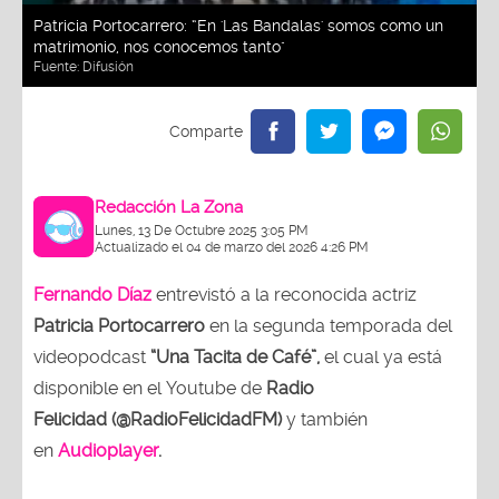
Patricia Portocarrero: “En 'Las Bandalas' somos como un
matrimonio, nos conocemos tanto"
Fuente:
Difusión
Redacción La Zona
Lunes, 13 De Octubre 2025 3:05 PM
Actualizado el 04 de marzo del 2026 4:26 PM
Fernando Díaz
entrevistó a la reconocida actriz
Patricia Portocarrero
en la segunda temporada del
videopodcast
“Una Tacita de Café”,
el cual ya está
disponible en el Youtube de
Radio
Felicidad (@RadioFelicidadFM)
y también
en
Audioplayer
.