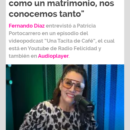
como un matrimonio, nos
conocemos tanto"
Fernando Díaz
entrevistó a
Patricia
Portocarrero
en un episodio del
videopodcast
“Una Tacita de Café”,
el cual
está en Youtube de
Radio Felicidad
y
también e
n
Audioplayer
.