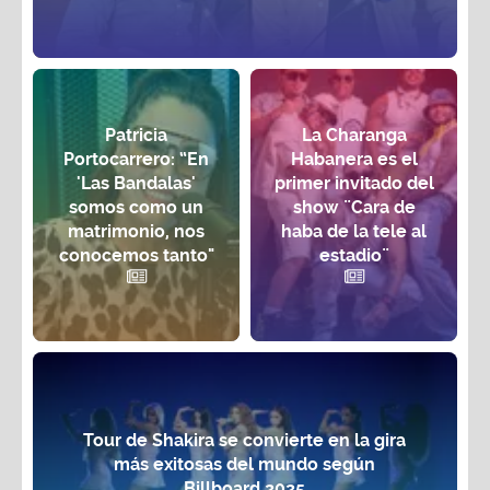
Patricia
La Charanga
Portocarrero: “En
Habanera es el
'Las Bandalas'
primer invitado del
somos como un
show ¨Cara de
matrimonio, nos
haba de la tele al
conocemos tanto"
estadio¨
Tour de Shakira se convierte en la gira
más exitosas del mundo según
Billboard 2025