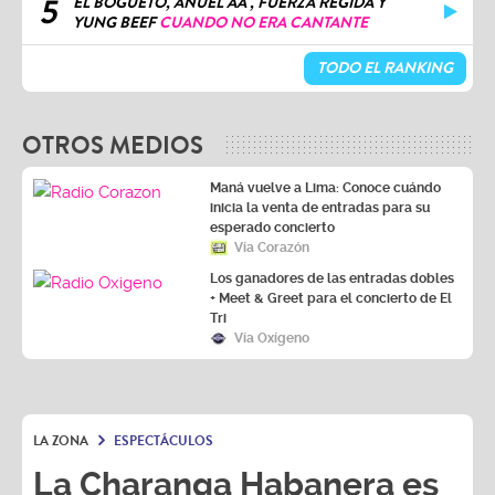
5
EL BOGUETO, ANUEL AA , FUERZA REGIDA Y
YUNG BEEF
CUANDO NO ERA CANTANTE
TODO EL RANKING
OTROS MEDIOS
Maná vuelve a Lima: Conoce cuándo
inicia la venta de entradas para su
esperado concierto
Vía Corazón
Los ganadores de las entradas dobles
+ Meet & Greet para el concierto de El
Tri
Vía Oxígeno
LA ZONA
ESPECTÁCULOS
La Charanga Habanera es