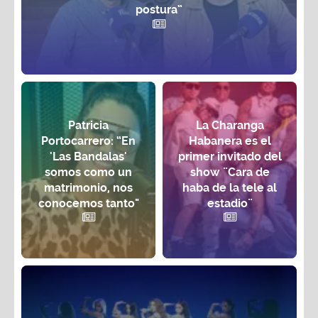
postura”
Patricia
La Charanga
Portocarrero: “En
Habanera es el
'Las Bandalas'
primer invitado del
somos como un
show ¨Cara de
matrimonio, nos
haba de la tele al
conocemos tanto"
estadio¨