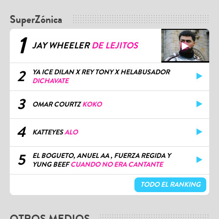
SuperZónica
1
JAY WHEELER
DE LEJITOS
2
YA ICE DILAN X REY TONY X HELABUSADOR
DICHAVATE
3
OMAR COURTZ
KOKO
4
KATTEYES
ALO
5
EL BOGUETO, ANUEL AA , FUERZA REGIDA Y
YUNG BEEF
CUANDO NO ERA CANTANTE
TODO EL RANKING