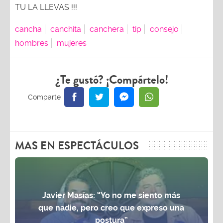
TU LA LLEVAS !!!
cancha
canchita
canchera
tip
consejo
hombres
mujeres
¿Te gustó? ¡Compártelo!
MAS EN ESPECTÁCULOS
Javier Masías: “Yo no me siento más
que nadie, pero creo que expreso una
postura”