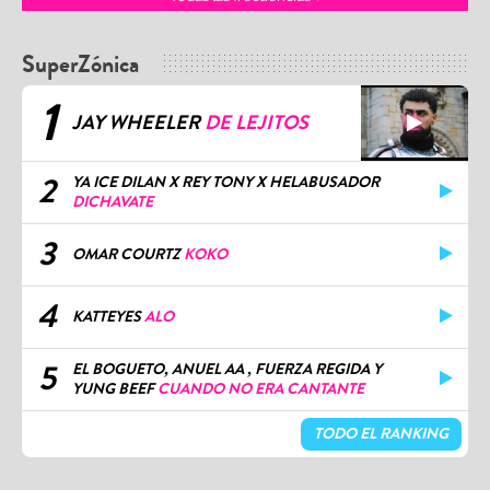
SuperZónica
1
JAY WHEELER
DE LEJITOS
2
YA ICE DILAN X REY TONY X HELABUSADOR
DICHAVATE
3
OMAR COURTZ
KOKO
4
KATTEYES
ALO
5
EL BOGUETO, ANUEL AA , FUERZA REGIDA Y
YUNG BEEF
CUANDO NO ERA CANTANTE
TODO EL RANKING