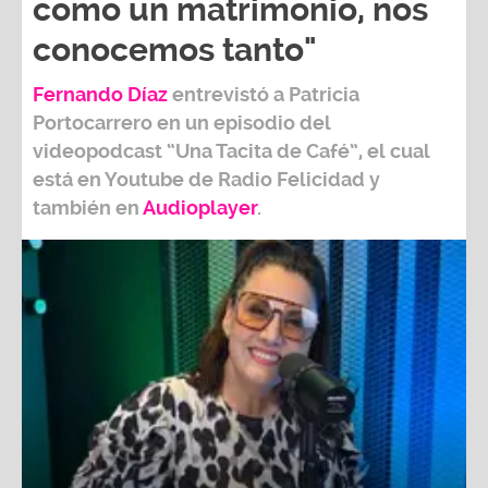
como un matrimonio, nos
conocemos tanto"
Fernando Díaz
entrevistó a
Patricia
Portocarrero
en un episodio del
videopodcast
“Una Tacita de Café”,
el cual
está en Youtube de
Radio Felicidad
y
también e
n
Audioplayer
.