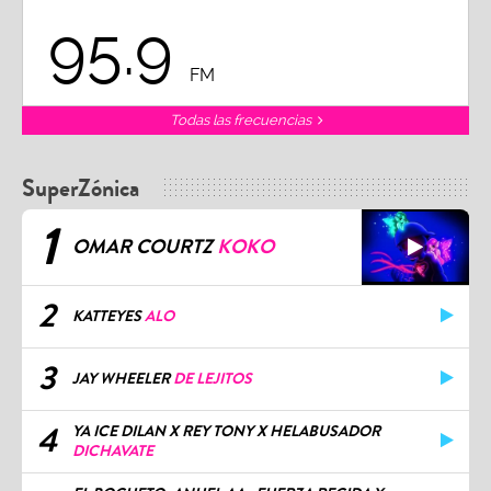
95.9
FM
Todas las frecuencias
SuperZónica
1
OMAR COURTZ
KOKO
2
KATTEYES
ALO
3
JAY WHEELER
DE LEJITOS
4
YA ICE DILAN X REY TONY X HELABUSADOR
DICHAVATE