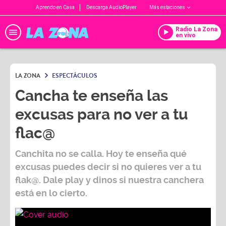
Aprendo en Casa
Descarga AudioPlayer
Más estaciones
Radio La Zona
en vivo
LA ZONA
ESPECTÁCULOS
Cancha te enseña las
excusas para no ver a tu
flac@
Canchita no se calla. Hoy te enseña qué
excusas puedes decir si no quieres ver a tu
flak@. Dale play y dinos si nuestra canchera
está en lo cierto.