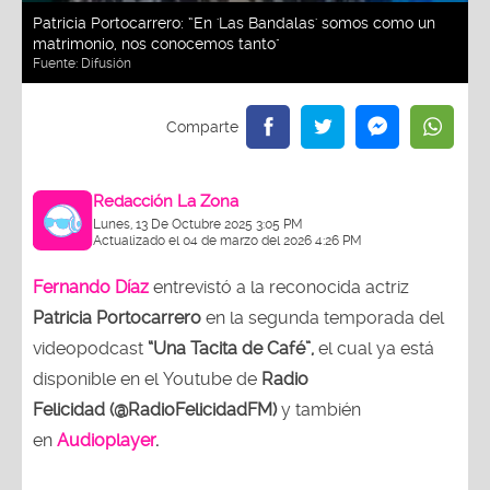
Patricia Portocarrero: “En 'Las Bandalas' somos como un
matrimonio, nos conocemos tanto"
Fuente:
Difusión
Redacción La Zona
Lunes, 13 De Octubre 2025 3:05 PM
Actualizado el 04 de marzo del 2026 4:26 PM
Fernando Díaz
entrevistó a la reconocida actriz
Patricia Portocarrero
en la segunda temporada del
videopodcast
“Una Tacita de Café”,
el cual ya está
disponible en el Youtube de
Radio
Felicidad (@RadioFelicidadFM)
y también
en
Audioplayer
.