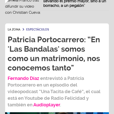
llevando el premio mayor, sino a un
borracho, a un pegalón"
LA ZONA
ESPECTÁCULOS
Patricia Portocarrero: “En
'Las Bandalas' somos
como un matrimonio, nos
conocemos tanto"
Fernando Díaz
entrevistó a
Patricia
Portocarrero
en un episodio del
videopodcast
“Una Tacita de Café”,
el cual
está en Youtube de
Radio Felicidad
y
también e
n
Audioplayer
.