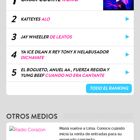
2
KATTEYES
ALO
3
JAY WHEELER
DE LEJITOS
4
YA ICE DILAN X REY TONY X HELABUSADOR
DICHAVATE
5
EL BOGUETO, ANUEL AA , FUERZA REGIDA Y
YUNG BEEF
CUANDO NO ERA CANTANTE
TODO EL RANKING
OTROS MEDIOS
Maná vuelve a Lima: Conoce cuándo
inicia la venta de entradas para su
esperado concierto
Vía Corazón