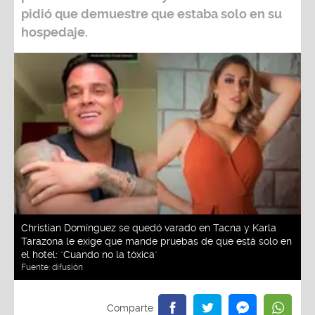
pidió que demuestre que estaba solo en su
hospedaje.
Christian Domínguez se quedó varado en Tacna y Karla
Tarazona le exige que mande pruebas de que está solo en
el hotel: "Cuando no la tóxica"
Fuente:
difusión