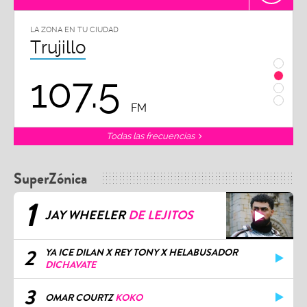
LA ZONA EN TU CIUDAD
LA ZON
Trujillo
Chi
107.5
1
FM
Todas las frecuencias
SuperZónica
1
JAY WHEELER
DE LEJITOS
2
YA ICE DILAN X REY TONY X HELABUSADOR
DICHAVATE
3
OMAR COURTZ
KOKO