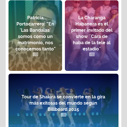
Patricia
La Charanga
Portocarrero: “En
Habanera es el
'Las Bandalas'
primer invitado del
somos como un
show ¨Cara de
matrimonio, nos
haba de la tele al
conocemos tanto"
estadio¨
Tour de Shakira se convierte en la gira
más exitosas del mundo según
Billboard 2025