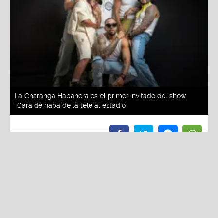
La Charanga Habanera es el primer invitado del show
¨Cara de haba de la tele al estadio¨
Redacción La Zona
Viernes, 30 De Mayo 2025 3:01 PM
Actualizado el 30 de mayo del 2025 3:06 PM
La Charanga Habanera es el primer invitado del
show ¨Cara de haba de la tele al estadio¨