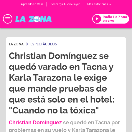
Aprendo en Casa
Descarga AudioPlayer
Más estaciones
Radio La Zona
en vivo
LA ZONA
ESPECTÁCULOS
Christian Domínguez se
quedó varado en Tacna y
Karla Tarazona le exige
que mande pruebas de
que está solo en el hotel:
"Cuando no la tóxica"
Christian Domínguez
se quedó en Tacna por
problemas en su vuelo y
Karla Tarazona
le