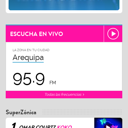
ESCUCHA EN VIVO
LA ZONA EN TU CIUDAD
Arequipa
95.9
FM
Todas las frecuencias
SuperZónica
1
OMAR COURTZ
KOKO