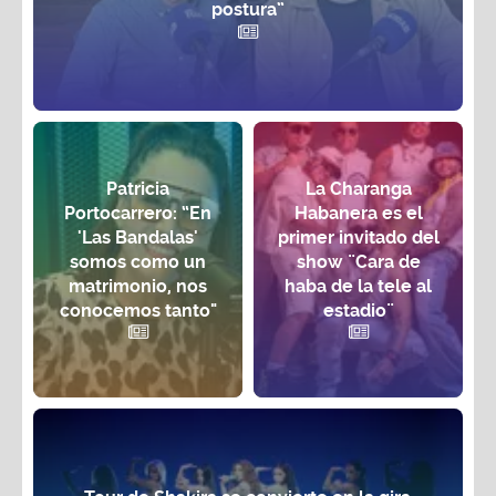
postura”
Patricia
La Charanga
Portocarrero: “En
Habanera es el
'Las Bandalas'
primer invitado del
somos como un
show ¨Cara de
matrimonio, nos
haba de la tele al
conocemos tanto"
estadio¨