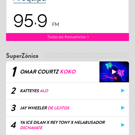
95.9
FM
Todas las frecuencias
SuperZónica
1
OMAR COURTZ
KOKO
2
KATTEYES
ALO
3
JAY WHEELER
DE LEJITOS
4
YA ICE DILAN X REY TONY X HELABUSADOR
DICHAVATE