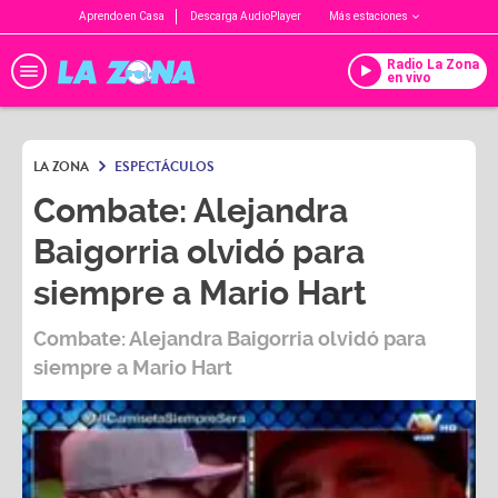
Aprendo en Casa
Descarga AudioPlayer
Más estaciones
Radio La Zona
en vivo
LA ZONA
ESPECTÁCULOS
Combate: Alejandra
Baigorria olvidó para
siempre a Mario Hart
Combate: Alejandra Baigorria olvidó para
siempre a Mario Hart