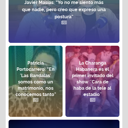
que nadie, pero creo que expreso una
postura”
Patricia
La Charanga
Portocarrero: “En
Habanera es el
'Las Bandalas'
primer invitado del
somos como un
show ¨Cara de
matrimonio, nos
haba de la tele al
conocemos tanto"
estadio¨