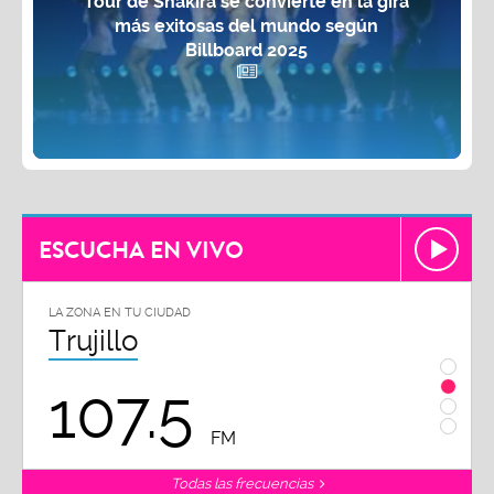
Tour de Shakira se convierte en la gira
más exitosas del mundo según
Billboard 2025
ESCUCHA EN VIVO
LA ZONA EN TU CIUDAD
Chiclayo
102.3
FM
Todas las frecuencias