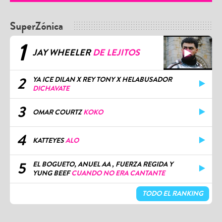
SuperZónica
1
JAY WHEELER
DE LEJITOS
2
YA ICE DILAN X REY TONY X HELABUSADOR
DICHAVATE
3
OMAR COURTZ
KOKO
4
KATTEYES
ALO
5
EL BOGUETO, ANUEL AA , FUERZA REGIDA Y
YUNG BEEF
CUANDO NO ERA CANTANTE
TODO EL RANKING