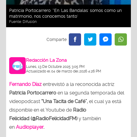
Patricia Portocarrero: “En 'Las Bandalas' somos como un
matrimonio, nos conocemos tanto"
Fuente:
Difusión
Redacción La Zona
Lunes, 13 De Octubre 2025 3:05 PM
Actualizado el 04 de marzo del 2026 4:26 PM
Fernando Díaz
entrevistó a la reconocida actriz
Patricia Portocarrero
en la segunda temporada del
videopodcast
“Una Tacita de Café”,
el cual ya está
disponible en el Youtube de
Radio
Felicidad (@RadioFelicidadFM)
y también
en
Audioplayer
.