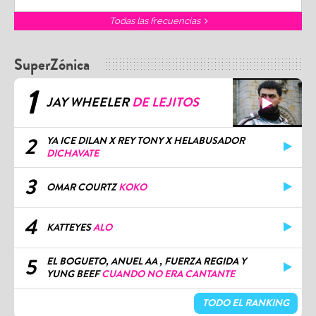
Todas las frecuencias
SuperZónica
1
JAY WHEELER
DE LEJITOS
2
YA ICE DILAN X REY TONY X HELABUSADOR
DICHAVATE
3
OMAR COURTZ
KOKO
4
KATTEYES
ALO
5
EL BOGUETO, ANUEL AA , FUERZA REGIDA Y
YUNG BEEF
CUANDO NO ERA CANTANTE
TODO EL RANKING