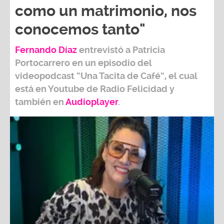
como un matrimonio, nos
conocemos tanto"
Fernando Díaz
entrevistó a
Patricia
Portocarrero
en un episodio del
videopodcast
“Una Tacita de Café”,
el cual
está en Youtube de
Radio Felicidad
y
también e
n
Audioplayer
.