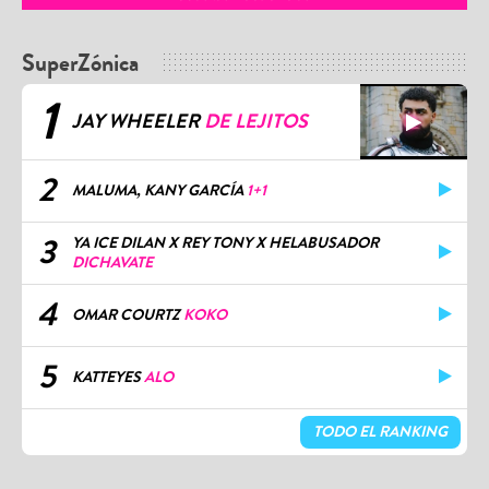
SuperZónica
1
JAY WHEELER
DE LEJITOS
2
MALUMA, KANY GARCÍA
1+1
3
YA ICE DILAN X REY TONY X HELABUSADOR
DICHAVATE
4
OMAR COURTZ
KOKO
5
KATTEYES
ALO
TODO EL RANKING