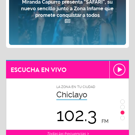
Miranda Capurro presenta “SAFARI”, su
nuevo sencillo junto a Zona Infame que
promete conquistar a todos
ESCUCHA EN VIVO
LA ZONA EN TU CIUDAD
LA ZON
Chiclayo
Piu
102.3
9
FM
Todas las frecuencias