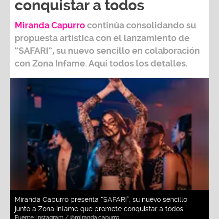
conquistar a todos
Miranda Capurro
continúa consolidando su
propuesta artística con el lanzamiento de
“SAFARI”, su nuevo sencillo en colaboración
con Zona Infame. Aquí todos los detalles.
Miranda Capurro presenta “SAFARI”, su nuevo sencillo
junto a Zona Infame que promete conquistar a todos
Fuente:
Instagram / @miranda.capurro