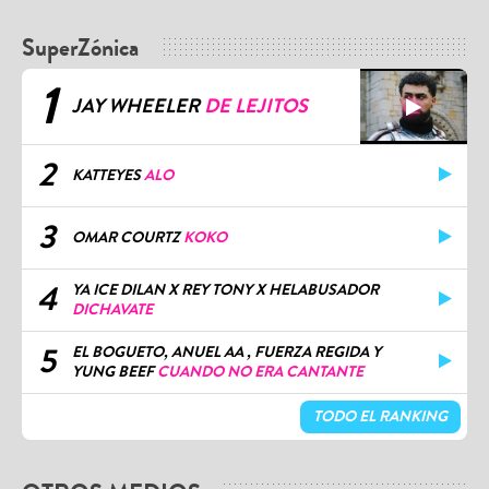
SuperZónica
1
JAY WHEELER
DE LEJITOS
2
KATTEYES
ALO
3
OMAR COURTZ
KOKO
4
YA ICE DILAN X REY TONY X HELABUSADOR
DICHAVATE
5
EL BOGUETO, ANUEL AA , FUERZA REGIDA Y
YUNG BEEF
CUANDO NO ERA CANTANTE
TODO EL RANKING