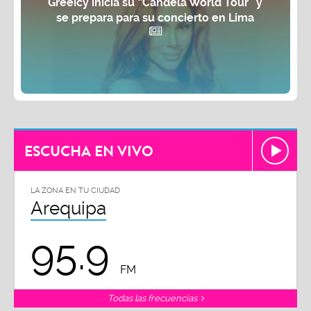
Greeicy inicia su “Candela World Tour” y
se prepara para su concierto en Lima
ESCUCHA EN VIVO
LA ZONA EN TU CIUDAD
Arequipa
95.9
FM
Todas las frecuencias