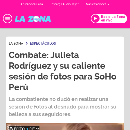
Aprendo en Casa
Descarga AudioPlayer
Más estaciones
Radio La Zona
en vivo
LA ZONA
ESPECTÁCULOS
Combate: Julieta
Rodríguez y su caliente
sesión de fotos para SoHo
Perú
La combatiente no dudó en realizar una
sesión de fotos al desnudo para mostrar su
belleza a sus seguidores.
FOTO
1
DE 11