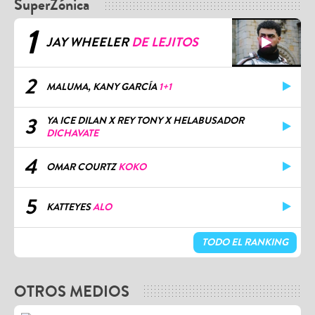
SuperZónica
1
JAY WHEELER
DE LEJITOS
2
MALUMA, KANY GARCÍA
1+1
3
YA ICE DILAN X REY TONY X HELABUSADOR
DICHAVATE
4
OMAR COURTZ
KOKO
5
KATTEYES
ALO
TODO EL RANKING
OTROS MEDIOS