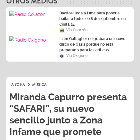
OTROS MEDIOS
Bacilos llega a Lima para poner a
bailar a todos el18 de septiembre en
Costa 21
Vía Corazón
Liam Gallagher no grabará un nuevo
disco de Oasis porque no está
preparado para las críticas
Vía Oxígeno
LA ZONA
MÚSICA
Miranda Capurro presenta
“SAFARI”, su nuevo
sencillo junto a Zona
Infame que promete