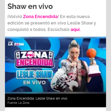
Shaw en vivo
¡Volvió
Zona Encendida
! En esta nueva
edición se presentó en vivo Leslie Shaw y
conquistó a todos. Escúchalo
aquí.
Zona Encendida: Leslie Shaw en vivo
Fuente:
La Zona