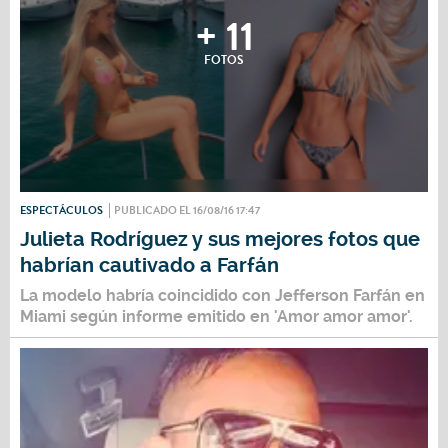
+ 11
FOTOS
ESPECTÁCULOS
PUBLICADO EL 16/08/16 17:47
Julieta Rodríguez y sus mejores fotos que
habrían cautivado a Farfán
La modelo habría coincidido con Jefferson Farfán en
Miami según informe emitido en 'Amor amor amor'.