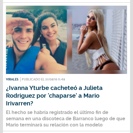
VIRALES
PUBLICADO EL 31/08/16 11:48
¿Ivanna Yturbe cacheteó a Julieta
Rodriguez por 'chaparse' a Mario
Irivarren?
El hecho se habría registrado el último fin de
semana en una discoteca de Barranco luego de que
Mario terminará su relación con la modelo