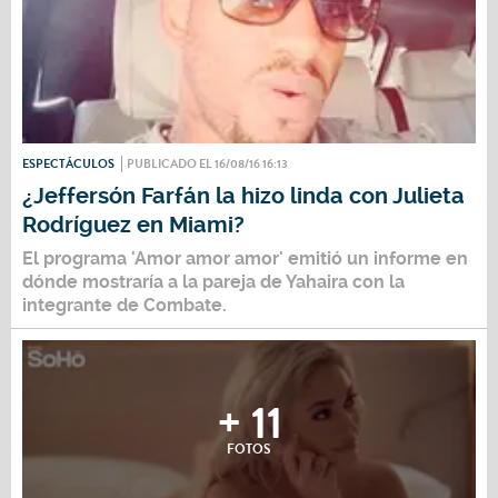
ESPECTÁCULOS
PUBLICADO EL 16/08/16 16:13
¿Jeffersón Farfán la hizo linda con Julieta
Rodríguez en Miami?
El programa 'Amor amor amor' emitió un informe en
dónde mostraría a la pareja de Yahaira con la
integrante de Combate.
+ 11
FOTOS