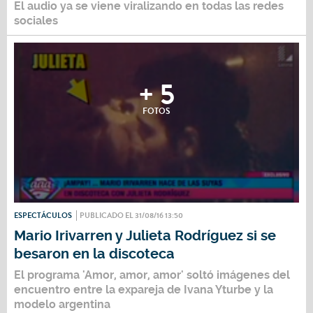
El audio ya se viene viralizando en todas las redes
sociales
+ 5
FOTOS
ESPECTÁCULOS
PUBLICADO EL 31/08/16 13:50
Mario Irivarren y Julieta Rodríguez si se
besaron en la discoteca
El programa 'Amor, amor, amor' soltó imágenes del
encuentro entre la expareja de Ivana Yturbe y la
modelo argentina