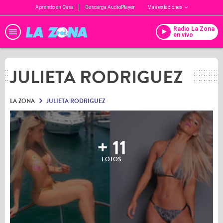
Aprendo en Casa
Descarga AudioPlayer
Más estaciones
Radio La Zona
en vivo
JULIETA RODRIGUEZ
LA ZONA
JULIETA RODRIGUEZ
+ 11
FOTOS