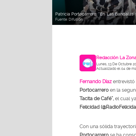
Patricia Portocarrero: “En 'Las Bandala
Fuente:
Difusión
Redacción La Zon
Lunes, 13 De Octubre 2
Actualizado el 04 de m
Fernando Díaz
entrevistó
Portocarrero
en la segu
Tacita de Café”,
el cual y
Felicidad (@RadioFelici
Con una sólida trayectoria
Portocarrero
se ha conso