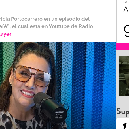
LA 
A
ricia Portocarrero
en un episodio del
afé”,
el cual está en Youtube de
Radio
layer
.
Sup
1