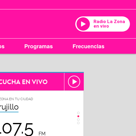
Radio La Zona
en vivo
os
Programas
Frecuencias
CUCHA EN VIVO
ZONA EN TU CIUDAD
LA ZONA EN TU CIUDAD
rujillo
Chiclayo
107.5
102.3
FM
FM