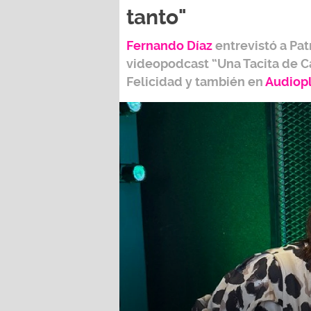
tanto"
Fernando Díaz
entrevistó a
Pat
videopodcast
“Una Tacita de C
Felicidad
y también e
n
Audiop