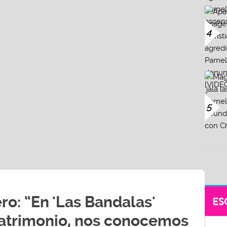
4
5
ro: “En 'Las Bandalas'
ES
trimonio, nos conocemos