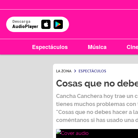
Descarga
AudioPlayer
Espectáculos
Música
Cin
LA ZONA
ESPECTÁCULOS
Cosas que no debes
Cancha Canchera hoy trae un co
tienes muchos problemas con tu 
"Cosas que no debes hacer a la
coméntanos si has usado una d