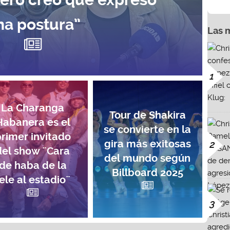
na postura”
Las 
1
La Charanga
Tour de Shakira
Habanera es el
se convierte en la
rimer invitado
gira más exitosas
2
del show ¨Cara
del mundo según
de haba de la
Billboard 2025
ele al estadio¨
3