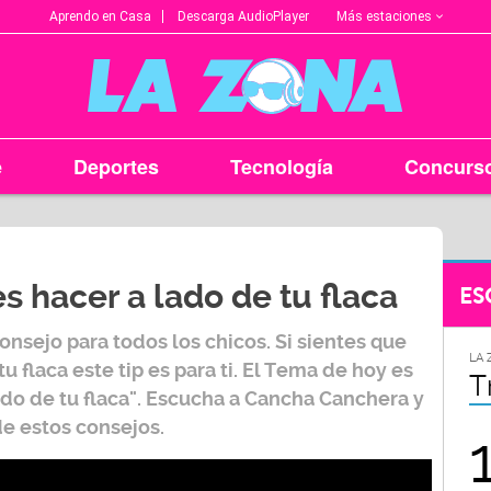
Más estaciones
Aprendo en Casa
Descarga AudioPlayer
e
Deportes
Tecnología
Concurs
 hacer a lado de tu flaca
ES
nsejo para todos los chicos. Si sientes que
LA ZONA EN TU CIUDAD
LA 
flaca este tip es para ti. El Tema de hoy es
Arequipa
T
do de tu flaca". Escucha a Cancha Canchera y
e estos consejos.
95.9
FM