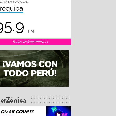
ZONA EN TU CIUDAD
requipa
95.9
FM
Todas las frecuencias
erZónica
OMAR COURTZ