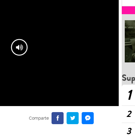
Sup
1
2
3