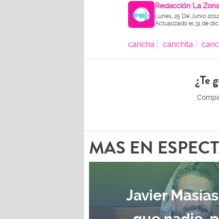
Redacción La Zon
Lunes, 25 De Junio 201
Actualizado el 31 de di
cancha
canchita
canc
¿Te g
MAS EN ESPEC
Javier Masías
que nadie, 