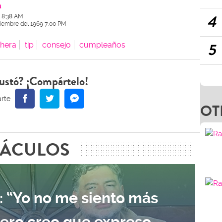
a
4
2 8:38 AM
ciembre del 1969 7:00 PM
5
hera
tip
consejo
cumpleaños
ustó? ¡Compártelo!
OT
TÁCULOS
: “Yo no me siento más
pero creo que expreso