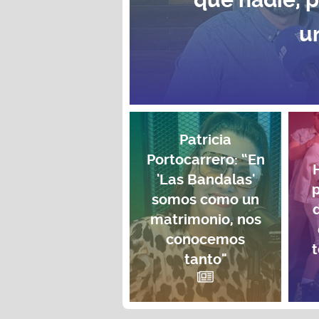
u
Patricia
Portocarrero: “En
'Las Bandalas'
p
somos como un
matrimonio, nos
conocemos
t
tanto"