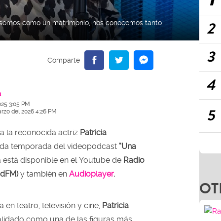
2
s' somos como un matrimonio, nos conocemos tanto"
3
4
a
025 3:05 PM
5
arzo del 2026 4:26 PM
 a la reconocida actriz
Patricia
nda temporada del videopodcast
“Una
a está disponible en el Youtube de
Radio
OT
dadFM)
y también en
Audioplayer
.
 en teatro, televisión y cine,
Patricia
lidado como una de las figuras más