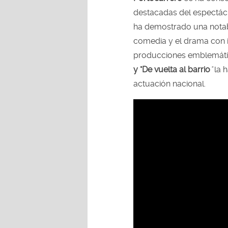
destacadas del espectác
ha demostrado una notabl
comedia y el drama con i
producciones emblemáti
y "De vuelta al barrio
"
la h
actuación nacional.