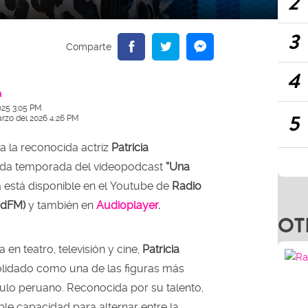
2
3
4
a
025 3:05 PM
5
arzo del 2026 4:26 PM
 a la reconocida actriz
Patricia
nda temporada del videopodcast
“Una
a está disponible en el Youtube de
Radio
OT
dadFM)
y también en
Audioplayer
.
 en teatro, televisión y cine,
Patricia
lidado como una de las figuras más
ulo peruano. Reconocida por su talento,
e capacidad para alternar entre la