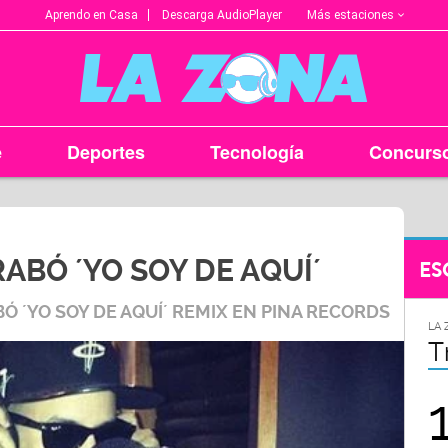
Más estaciones
Aprendo en Casa
Descarga AudioPlayer
e
Deportes
Tecnología
Concurs
ABÓ ´YO SOY DE AQUÍ´
ES
 ´YO SOY DE AQUÍ´ REMIX EN PINA RECORDS
LA ZONA EN TU CIUDAD
LA 
Arequipa
T
95.9
FM