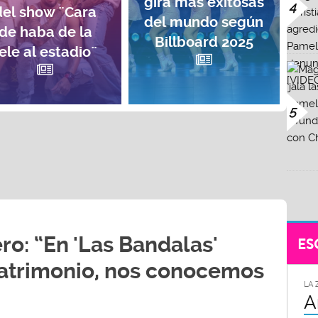
gira más exitosas
4
del show ¨Cara
del mundo según
de haba de la
Billboard 2025
ele al estadio¨
5
ro: “En 'Las Bandalas'
ES
trimonio, nos conocemos
LA 
A