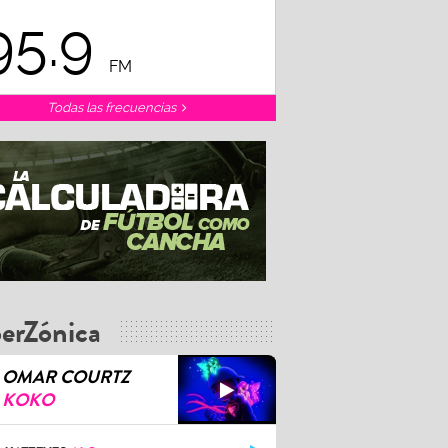
95.9
FM
Todas las frecuencias
erZónica
OMAR COURTZ
KOKO