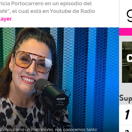
ricia Portocarrero
en un episodio del
afé”,
el cual está en Youtube de
Radio
layer
.
Sup
1
s' somos como un matrimonio, nos conocemos tanto"