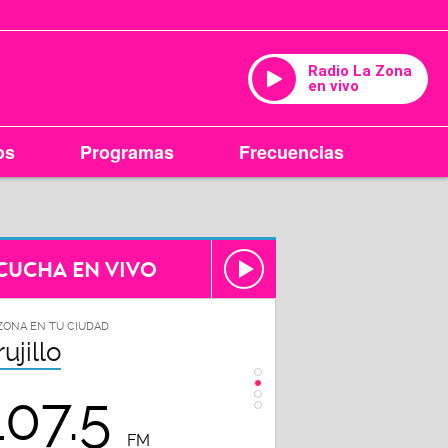
Radio La Zona
en vivo
os
Programas
Frecuencias
CUCHA EN VIVO
ZONA EN TU CIUDAD
LA ZONA EN TU CIUDAD
rujillo
Chiclayo
107.5
102.3
FM
FM