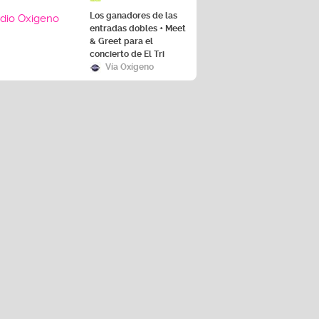
Los ganadores de las
entradas dobles + Meet
& Greet para el
concierto de El Tri
Vía Oxígeno