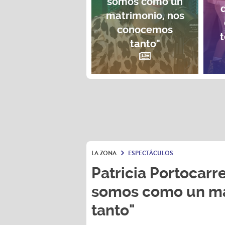
somos como un
matrimonio, nos
conocemos
t
tanto"
LA ZONA
ESPECTÁCULOS
Patricia Portocarre
somos como un ma
tanto"