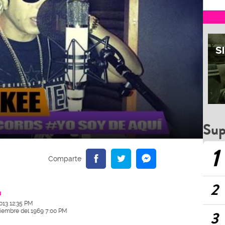
Sup
1
2
a
2013 12:35 PM
ciembre del 1969 7:00 PM
3