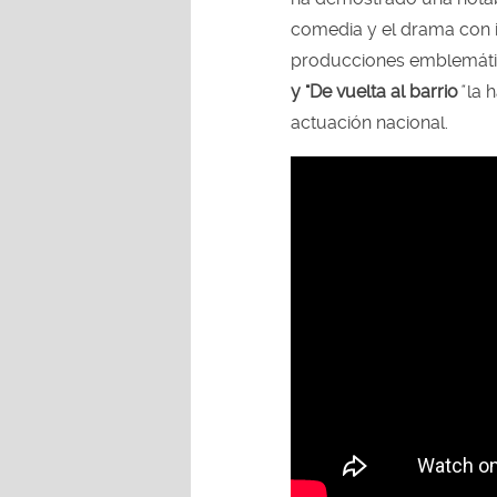
comedia y el drama con i
producciones emblemáti
y "De vuelta al barrio
"
la h
actuación nacional.