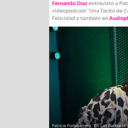
Fernando Díaz
entrevistó a
Pat
videopodcast
“Una Tacita de C
Felicidad
y también e
n
Audiop
Patricia Portocarrero: “En 'Las Bandala