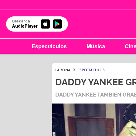
Descarga
AudioPlayer
Espectáculos
Música
Cin
LA ZONA
ESPECTÁCULOS
DADDY YANKEE GR
DADDY YANKEE TAMBIÉN GRABÓ