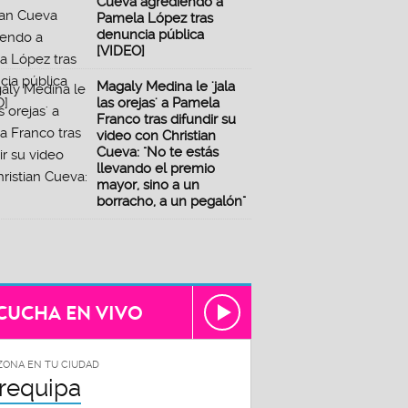
Cueva agrediendo a
Pamela López tras
denuncia pública
[VIDEO]
Magaly Medina le 'jala
las orejas' a Pamela
Franco tras difundir su
video con Christian
Cueva: "No te estás
llevando el premio
mayor, sino a un
borracho, a un pegalón"
CUCHA EN VIVO
ZONA EN TU CIUDAD
requipa