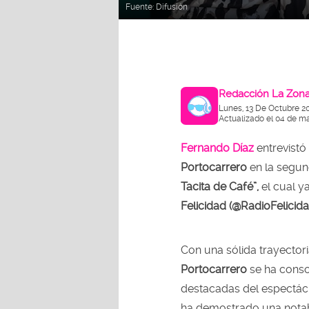
Fuente:
Difusión
Redacción La Zon
Lunes, 13 De Octubre 2
Actualizado el 04 de m
Fernando Díaz
entrevistó
Portocarrero
en la segu
Tacita de Café”,
el cual y
Felicidad (@RadioFelici
Con una sólida trayectoria
Portocarrero
se ha conso
destacadas del espectác
ha demostrado una notabl