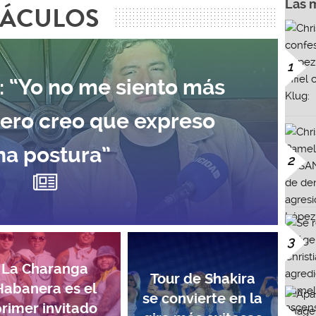
Las 
TÁCULOS
1
: “Yo no me siento más
pero creo que expreso
na postura”
2
3
La Charanga
Tour de Shakira
Habanera es el
se convierte en la
rimer invitado