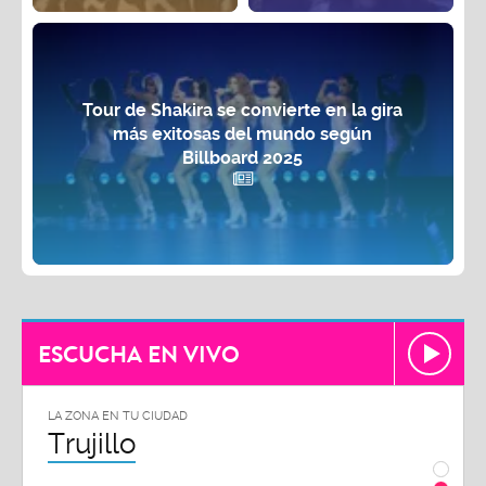
Tour de Shakira se convierte en la gira
más exitosas del mundo según
Billboard 2025
ESCUCHA EN VIVO
LA ZONA EN TU CIUDAD
LA ZON
Trujillo
Chi