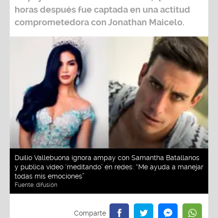
horas después fue captada en una actitud
comprometedora con
Jonathan Maicelo
.
Duilio Vallebuona ignora ampay con Samantha Batallanos
y publica video ‘meditando’ en redes: “Me ayuda a manejar
todas mis emociones”
Fuente:
difusión