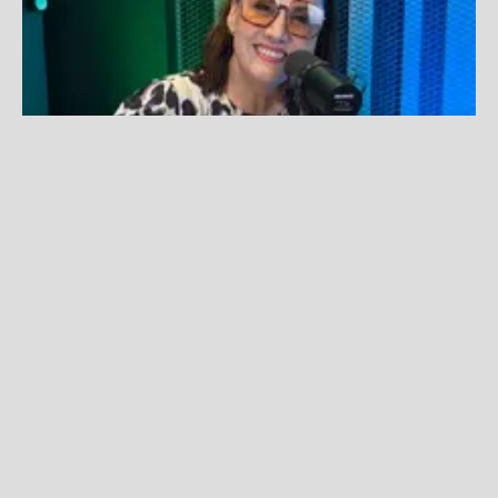
Patricia Portocarrero: “En 'Las Bandalas' somos como un
matrimonio, nos conocemos tanto"
Fuente:
Difusión
Redacción La Zona
Lunes, 13 De Octubre 2025 3:05 PM
Actualizado el 04 de marzo del 2026 4:26 PM
Fernando Díaz
entrevistó a la reconocida actriz