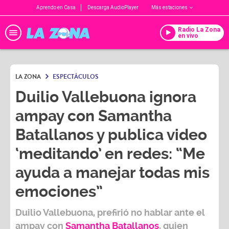
Aprendo en Casa
Descarga AudioPlayer
Más estaciones
Radio La Zona
en vivo
LA ZONA
ESPECTÁCULOS
Duilio Vallebuona ignora
ampay con Samantha
Batallanos y publica video
‘meditando’ en redes: “Me
ayuda a manejar todas mis
emociones”
Duilio Vallebuona
, prefirió no hablar ante el
ampay con
Samantha Batallanos
, quien