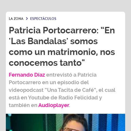
LA ZONA
ESPECTÁCULOS
Patricia Portocarrero: “En
'Las Bandalas' somos
como un matrimonio, nos
conocemos tanto"
Fernando Díaz
entrevistó a
Patricia
Portocarrero
en un episodio del
videopodcast
“Una Tacita de Café”,
el cual
está en Youtube de
Radio Felicidad
y
también e
n
Audioplayer
.