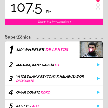
107.5
1
FM
Todas las frecuencias
SuperZónica
1
JAY WHEELER
DE LEJITOS
2
MALUMA, KANY GARCÍA
1+1
3
YA ICE DILAN X REY TONY X HELABUSADOR
DICHAVATE
4
OMAR COURTZ
KOKO
5
KATTEYES
ALO