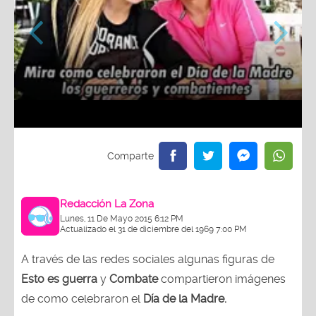
T
Redacción La Zona
Lunes, 11 De Mayo 2015 6:12 PM
Actualizado el 31 de diciembre del 1969 7:00 PM
A través de las redes sociales algunas figuras de
Esto es guerra
y
Combate
compartieron imágenes
de como celebraron el
Día de la Madre.