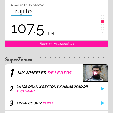
LA ZONA EN TU CIUDAD
LA 
Chiclayo
P
102.3
FM
Todas las frecuencias
SuperZónica
1
JAY WHEELER
DE LEJITOS
2
YA ICE DILAN X REY TONY X HELABUSADOR
DICHAVATE
3
OMAR COURTZ
KOKO