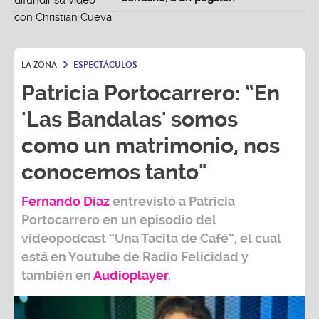
LA ZONA
ESPECTÁCULOS
Patricia Portocarrero: “En
'Las Bandalas' somos
como un matrimonio, nos
conocemos tanto"
Fernando Díaz
entrevistó a
Patricia
Portocarrero
en un episodio del
videopodcast
“Una Tacita de Café”,
el cual
está en Youtube de
Radio Felicidad
y
también e
n
Audioplayer
.