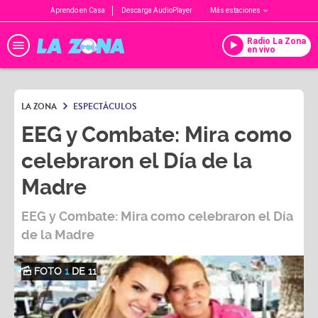
Aprendo en Casa
Descarga AudioPlayer
Más estaciones
Radio La Zona
en vivo
LA ZONA
ESPECTÁCULOS
EEG y Combate: Mira como
celebraron el Día de la
Madre
EEG y Combate: Mira como celebraron el Día
de la Madre
FOTO
1
DE 11