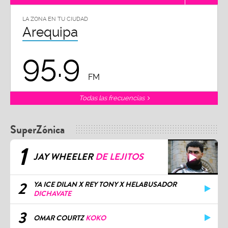
LA ZONA EN TU CIUDAD
Arequipa
95.9
FM
Todas las frecuencias
SuperZónica
1
JAY WHEELER
DE LEJITOS
2
YA ICE DILAN X REY TONY X HELABUSADOR
DICHAVATE
3
OMAR COURTZ
KOKO