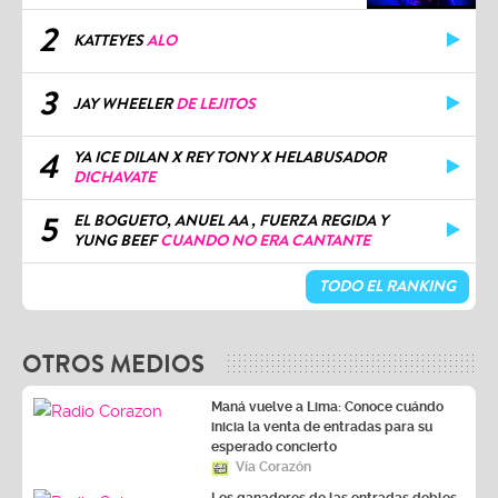
2
KATTEYES
ALO
3
JAY WHEELER
DE LEJITOS
4
YA ICE DILAN X REY TONY X HELABUSADOR
DICHAVATE
5
EL BOGUETO, ANUEL AA , FUERZA REGIDA Y
YUNG BEEF
CUANDO NO ERA CANTANTE
TODO EL RANKING
OTROS MEDIOS
Maná vuelve a Lima: Conoce cuándo
inicia la venta de entradas para su
esperado concierto
Vía Corazón
Los ganadores de las entradas dobles