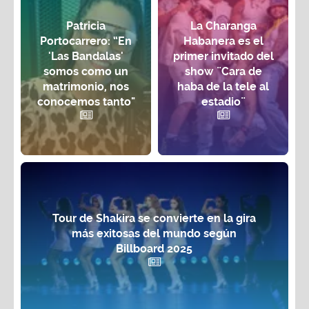
Patricia
La Charanga
Portocarrero: “En
Habanera es el
'Las Bandalas'
primer invitado del
somos como un
show ¨Cara de
matrimonio, nos
haba de la tele al
conocemos tanto"
estadio¨
Tour de Shakira se convierte en la gira
más exitosas del mundo según
Billboard 2025