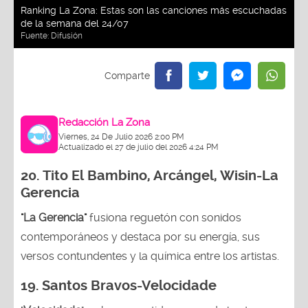
Ranking La Zona: Estas son las canciones más escuchadas
de la semana del 24/07
Fuente:
Difusión
Redacción La Zona
Viernes, 24 De Julio 2026 2:00 PM
Actualizado el 27 de julio del 2026 4:24 PM
20.
Tito El Bambino, Arcángel, Wisin-La
Gerencia
"La Gerencia"
fusiona reguetón con sonidos
contemporáneos y destaca por su energía, sus
versos contundentes y la química entre los artistas.
19. Santos Bravos-Velocidade