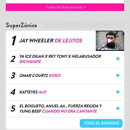
Todas las frecuencias
SuperZónica
1
JAY WHEELER
DE LEJITOS
2
YA ICE DILAN X REY TONY X HELABUSADOR
DICHAVATE
3
OMAR COURTZ
KOKO
4
KATTEYES
ALO
5
EL BOGUETO, ANUEL AA , FUERZA REGIDA Y
YUNG BEEF
CUANDO NO ERA CANTANTE
TODO EL RANKING