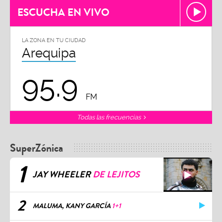
ESCUCHA EN VIVO
LA ZONA EN TU CIUDAD
Arequipa
95.9
FM
Todas las frecuencias
SuperZónica
1
JAY WHEELER
DE LEJITOS
2
MALUMA, KANY GARCÍA
1+1