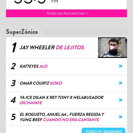
FM
Todas las frecuencias
SuperZónica
1
JAY WHEELER
DE LEJITOS
2
KATTEYES
ALO
3
OMAR COURTZ
KOKO
4
YA ICE DILAN X REY TONY X HELABUSADOR
DICHAVATE
5
EL BOGUETO, ANUEL AA , FUERZA REGIDA Y
YUNG BEEF
CUANDO NO ERA CANTANTE
TODO EL RANKING