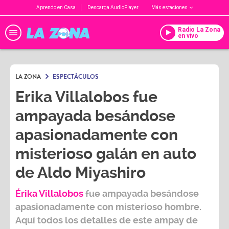
Aprendo en Casa
Descarga AudioPlayer
Más estaciones
Radio La Zona
en vivo
LA ZONA
ESPECTÁCULOS
Erika Villalobos fue
ampayada besándose
apasionadamente con
misterioso galán en auto
de Aldo Miyashiro
Érika Villalobos
fue ampayada besándose
apasionadamente con misterioso hombre.
Aquí todos los detalles de este ampay de