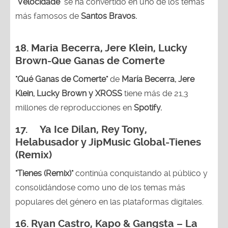
"
Velocidade
" se ha convertido en uno de los temas
más famosos de
Santos Bravos.
18. Maria Becerra, Jere Klein, Lucky
Brown
-Que Ganas de Comerte
"Qué Ganas de Comerte"
de
María Becerra, Jere
Klein, Lucky Brown y XROSS
tiene más de 21,3
millones de reproducciones en
Spotify.
17. Ya Ice Dilan, Rey Tony,
Helabusador y JipMusic Global-Tienes
(Remix)
"Tienes (Remix)"
continúa conquistando al público y
consolidándose como uno de los temas más
populares del género en las plataformas digitales.
16. Ryan Castro, Kapo & Gangsta – La