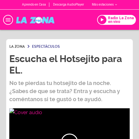
Aprendo en Casa
Descarga AudioPlayer
Más estaciones
Radio La Zona
en vivo
LA ZONA
ESPECTÁCULOS
Escucha el Hotsejito para
EL.
No te pierdas tu hotsejito de la noche.
¿Sabes de que se trata? Entra y escucha y
coméntanos si te gustó o te ayudó.