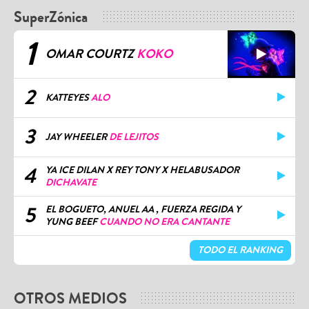
SuperZónica
1
OMAR COURTZ
KOKO
2
KATTEYES
ALO
3
JAY WHEELER
DE LEJITOS
4
YA ICE DILAN X REY TONY X HELABUSADOR
DICHAVATE
5
EL BOGUETO, ANUEL AA , FUERZA REGIDA Y
YUNG BEEF
CUANDO NO ERA CANTANTE
TODO EL RANKING
OTROS MEDIOS