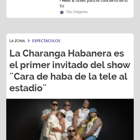
+ Meet & Greet para el concierto de El
Tri
Vía Oxígeno
LA ZONA
ESPECTÁCULOS
La Charanga Habanera es
el primer invitado del show
¨Cara de haba de la tele al
estadio¨