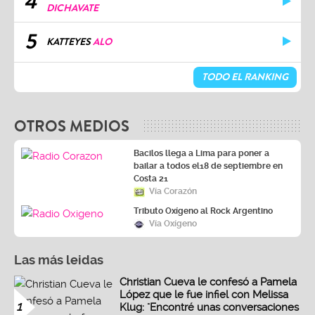
4
DICHAVATE
5
KATTEYES
ALO
TODO EL RANKING
OTROS MEDIOS
Bacilos llega a Lima para poner a
bailar a todos el18 de septiembre en
Costa 21
Vía Corazón
Tributo Oxígeno al Rock Argentino
Vía Oxígeno
Las más leidas
Christian Cueva le confesó a Pamela
López que le fue infiel con Melissa
1
Klug: "Encontré unas conversaciones