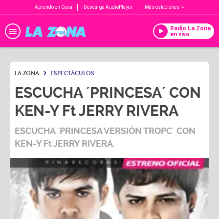
Aprendo en Casa
Descarga AudioPlayer
Más estaciones
Radio La Zona
en vivo
LA ZONA
ESPECTÁCULOS
ESCUCHA ´PRINCESA´ CON
KEN-Y Ft JERRY RIVERA
ESCUCHA ´PRINCESA VERSIÓN TROPC´ CON
KEN-Y Ft JERRY RIVERA.