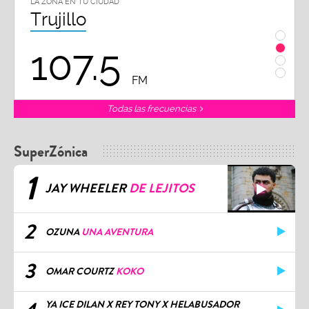
LA ZONA EN TU CIUDAD
LA ZO
Chiclayo
Piu
102.3
9
FM
Todas las frecuencias
SuperZónica
1
JAY WHEELER
DE LEJITOS
2
OZUNA
UNA AVENTURA
3
OMAR COURTZ
KOKO
YA ICE DILAN X REY TONY X HELABUSADOR