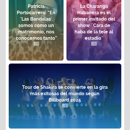
Patricia
La Charanga
Portocarrero: “En
Habanera es el
'Las Bandalas'
primer invitado del
somos como un
show ¨Cara de
matrimonio, nos
haba de la tele al
conocemos tanto"
estadio¨
Tour de Shakira se convierte en la gira
más exitosas del mundo según
Billboard 2025