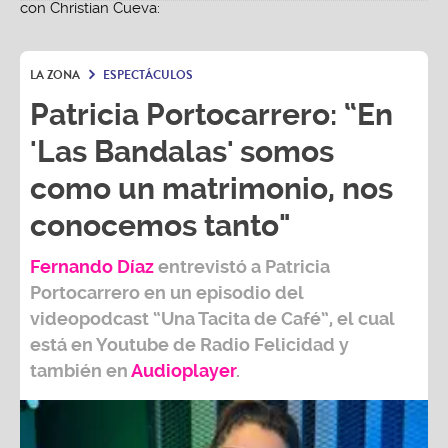
LA ZONA
ESPECTÁCULOS
Patricia Portocarrero: “En
'Las Bandalas' somos
como un matrimonio, nos
conocemos tanto"
Fernando Díaz
entrevistó a
Patricia
Portocarrero
en un episodio del
videopodcast
“Una Tacita de Café”,
el cual
está en Youtube de
Radio Felicidad
y
también e
n
Audioplayer
.