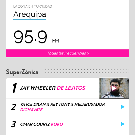
LA ZONA EN TU CIUDAD
Arequipa
95.9
FM
Todas las frecuencias
SuperZónica
1
JAY WHEELER
DE LEJITOS
2
YA ICE DILAN X REY TONY X HELABUSADOR
DICHAVATE
3
OMAR COURTZ
KOKO