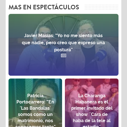
MAS EN ESPECTÁCULOS
Javier Masías: “Yo no me siento más
que nadie, pero creo que expreso una
postura”
Patricia
La Charanga
Portocarrero: “En
Habanera es el
'Las Bandalas'
primer invitado del
somos como un
show ¨Cara de
matrimonio, nos
haba de la tele al
conocemos tanto"
estadio¨