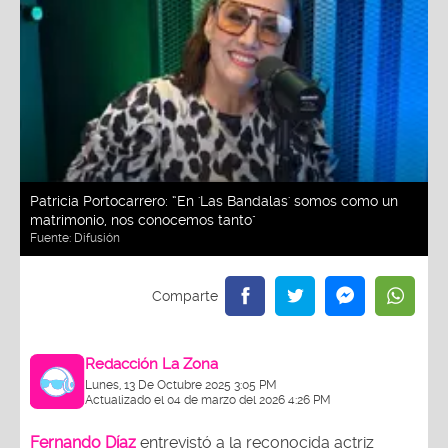
Patricia Portocarrero: “En 'Las Bandalas' somos como un
matrimonio, nos conocemos tanto"
Fuente:
Difusión
Redacción La Zona
Lunes, 13 De Octubre 2025 3:05 PM
Actualizado el 04 de marzo del 2026 4:26 PM
Fernando Díaz
entrevistó a la reconocida actriz