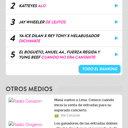
2
KATTEYES
ALO
3
JAY WHEELER
DE LEJITOS
4
YA ICE DILAN X REY TONY X HELABUSADOR
DICHAVATE
5
EL BOGUETO, ANUEL AA , FUERZA REGIDA Y
YUNG BEEF
CUANDO NO ERA CANTANTE
TODO EL RANKING
OTROS MEDIOS
Maná vuelve a Lima: Conoce cuándo
inicia la venta de entradas para su
esperado concierto
Vía Corazón
Los ganadores de las entradas dobles