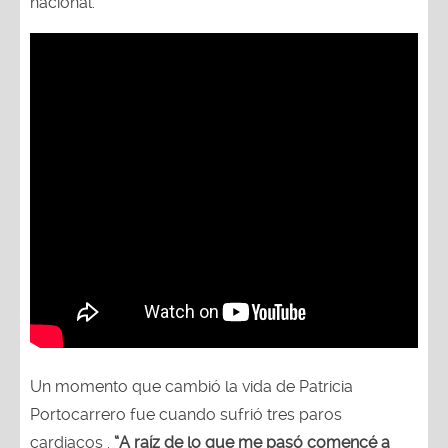
nacional.
Un momento que cambió la vida de Patricia
Portocarrero fue cuando sufrió tres paros
cardiacos .
“A raíz de lo que me pasó comencé a