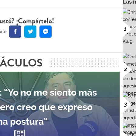
Las 
ustó? ¡Compártelo!
1
TÁCULOS
2
: “Yo no me siento más
3
pero creo que expreso
na postura”