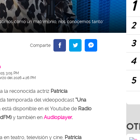
1
2
s' somos como un matrimonio, nos conocemos tanto"
3
4
a
025 3:05 PM
5
arzo del 2026 4:26 PM
 a la reconocida actriz
Patricia
nda temporada del videopodcast
“Una
a está disponible en el Youtube de
Radio
OT
dadFM)
y también en
Audioplayer
.
 en teatro, televisión y cine,
Patricia