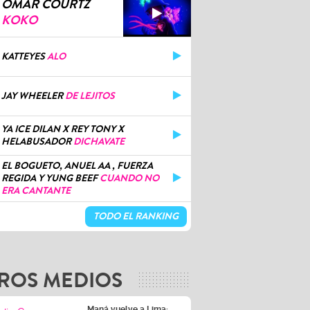
OMAR COURTZ
KOKO
KATTEYES
ALO
JAY WHEELER
DE LEJITOS
YA ICE DILAN X REY TONY X
HELABUSADOR
DICHAVATE
EL BOGUETO, ANUEL AA , FUERZA
REGIDA Y YUNG BEEF
CUANDO NO
ERA CANTANTE
TODO EL RANKING
ROS MEDIOS
Maná vuelve a Lima:
Conoce cuándo inicia la