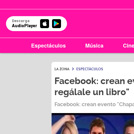
Descarga
AudioPlayer
Espectáculos
Música
Cin
LA ZONA
ESPECTÁCULOS
Facebook: crean e
regálale un libro"
Facebook: crean evento "Chapa 