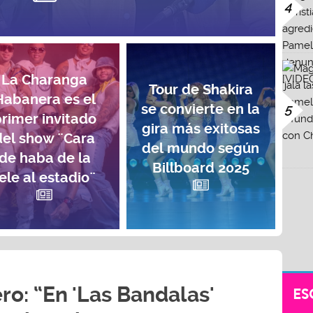
4
La Charanga
Tour de Shakira
Habanera es el
se convierte en la
5
rimer invitado
gira más exitosas
del show ¨Cara
del mundo según
de haba de la
Billboard 2025
ele al estadio¨
ro: “En 'Las Bandalas'
ES