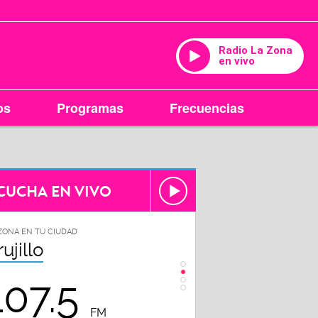
Radio La Zona
en vivo
os
Programas
Frecuencias
CUCHA EN VIVO
ZONA EN TU CIUDAD
LA ZONA EN TU CIUDAD
rujillo
Chiclayo
107.5
102.3
FM
FM