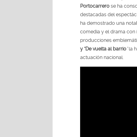
Portocarrero
se ha conso
destacadas del espectác
ha demostrado una notabl
comedia y el drama con i
producciones emblemáti
y "De vuelta al barrio
"
la h
actuación nacional.