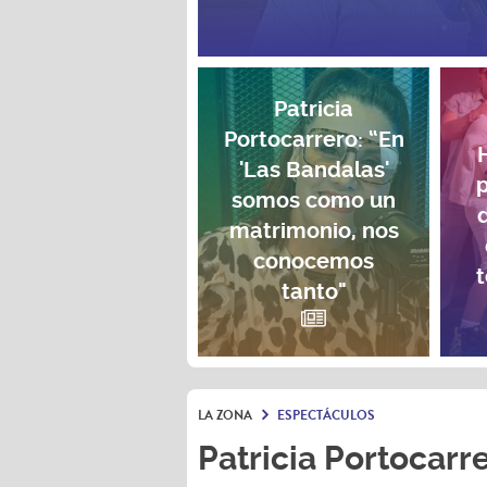
Patricia
Portocarrero: “En
'Las Bandalas'
p
somos como un
matrimonio, nos
conocemos
t
tanto"
LA ZONA
ESPECTÁCULOS
Patricia Portocarre