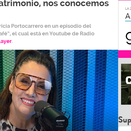
trimonio, nos conocemos
LA 
A
ricia Portocarrero
en un episodio del
afé”,
el cual está en Youtube de
Radio
layer
.
Sup