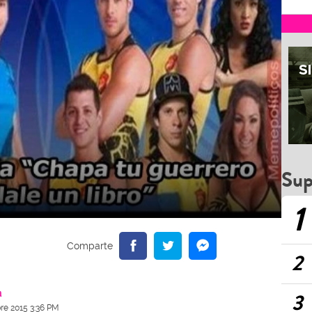
Sup
1
2
a
3
re 2015 3:36 PM