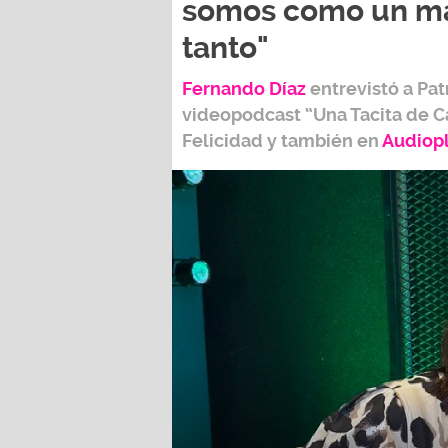
somos como un ma
tanto"
Fernando Díaz
entrevistó a
Pat
videopodcast
“Una Tacita de C
Felicidad
y también e
n
Audiop