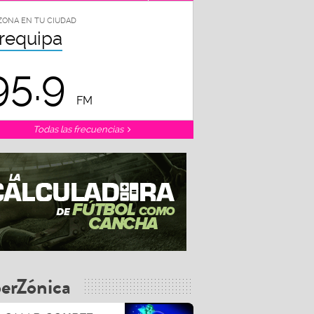
ZONA EN TU CIUDAD
requipa
95.9
FM
Todas las frecuencias
erZónica