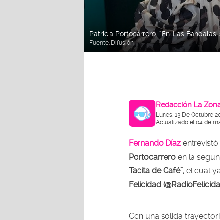
Patricia Portocarrero: “En 'Las Bandala
Fuente:
Difusión
Redacción La Zon
Lunes, 13 De Octubre 2
Actualizado el 04 de m
Fernando Díaz
entrevistó
Portocarrero
en la segu
Tacita de Café”,
el cual y
Felicidad (@RadioFelici
Con una sólida trayectoria