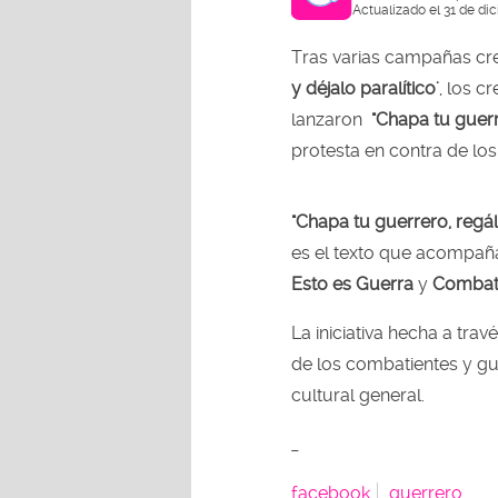
Actualizado el 31 de di
Tras varias campañas cr
y déjalo paralítico'
, los c
lanzaron
"Chapa tu guerr
protesta en contra de los
"Chapa tu guerrero, regála
es el texto que acompaña
Esto es Guerra
y
Combat
La iniciativa hecha a trav
de los combatientes y gu
cultural general.
_
facebook
guerrero