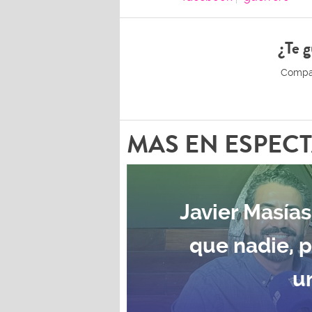
¿Te g
MAS EN ESPEC
Javier Masías
que nadie, 
u