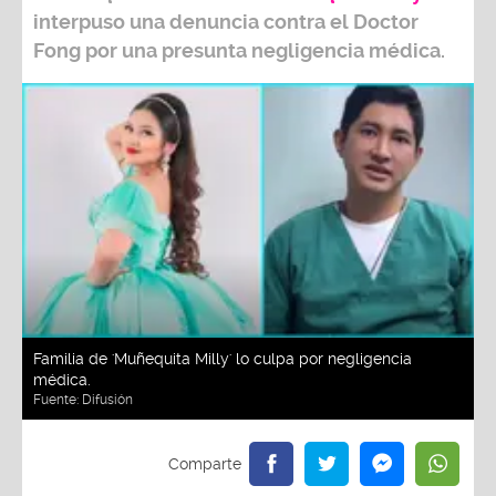
interpuso una denuncia contra el
Doctor
Fong
por una presunta negligencia médica.
Familia de 'Muñequita Milly' lo culpa por negligencia
médica.
Fuente:
Difusión