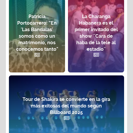
Patricia
La Charanga
Portocarrero: “En
Habanera es el
'Las Bandalas'
primer invitado del
somos como un
show ¨Cara de
matrimonio, nos
haba de la tele al
conocemos tanto"
estadio¨
Tour de Shakira se convierte en la gira
más exitosas del mundo según
Billboard 2025