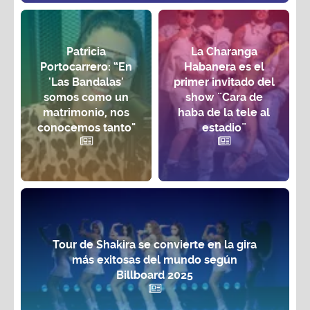
Patricia
La Charanga
Portocarrero: “En
Habanera es el
'Las Bandalas'
primer invitado del
somos como un
show ¨Cara de
matrimonio, nos
haba de la tele al
conocemos tanto"
estadio¨
Tour de Shakira se convierte en la gira
más exitosas del mundo según
Billboard 2025