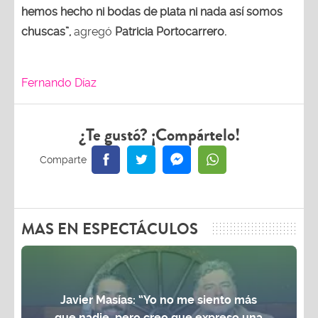
hemos hecho ni bodas de plata ni nada así somos
chuscas”,
agregó
Patricia Portocarrero.
Fernando Díaz
¿Te gustó? ¡Compártelo!
MAS EN ESPECTÁCULOS
Javier Masías: “Yo no me siento más
que nadie, pero creo que expreso una