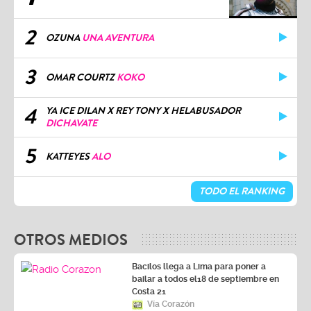
2
OZUNA
UNA AVENTURA
3
OMAR COURTZ
KOKO
4
YA ICE DILAN X REY TONY X HELABUSADOR
DICHAVATE
5
KATTEYES
ALO
TODO EL RANKING
OTROS MEDIOS
Bacilos llega a Lima para poner a
bailar a todos el18 de septiembre en
Costa 21
Vía Corazón