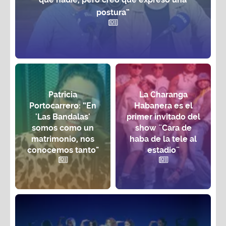
postura”
Patricia
La Charanga
Portocarrero: “En
Habanera es el
'Las Bandalas'
primer invitado del
somos como un
show ¨Cara de
matrimonio, nos
haba de la tele al
conocemos tanto"
estadio¨