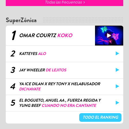
Todas las frecuencias
SuperZónica
1
OMAR COURTZ
KOKO
2
KATTEYES
ALO
3
JAY WHEELER
DE LEJITOS
4
YA ICE DILAN X REY TONY X HELABUSADOR
DICHAVATE
5
EL BOGUETO, ANUEL AA , FUERZA REGIDA Y
YUNG BEEF
CUANDO NO ERA CANTANTE
TODO EL RANKING