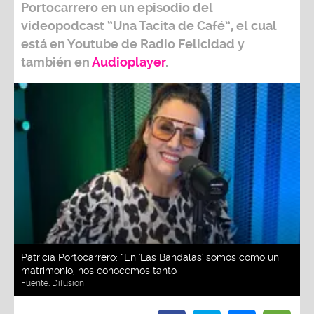
Portocarrero
en un episodio del
videopodcast
“Una Tacita de Café”,
el cual
está en Youtube de
Radio Felicidad
y
también e
n
Audioplayer
.
Patricia Portocarrero: “En 'Las Bandalas' somos como un
matrimonio, nos conocemos tanto"
Fuente:
Difusión