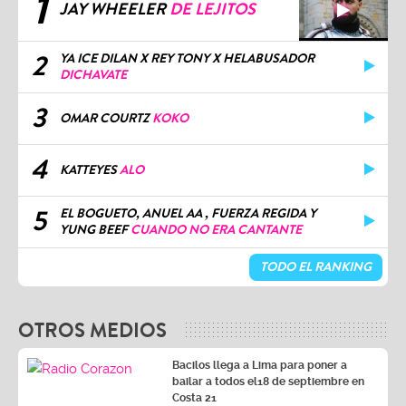
1
JAY WHEELER
DE LEJITOS
2
YA ICE DILAN X REY TONY X HELABUSADOR
DICHAVATE
3
OMAR COURTZ
KOKO
4
KATTEYES
ALO
5
EL BOGUETO, ANUEL AA , FUERZA REGIDA Y
YUNG BEEF
CUANDO NO ERA CANTANTE
TODO EL RANKING
OTROS MEDIOS
Bacilos llega a Lima para poner a
bailar a todos el18 de septiembre en
Costa 21