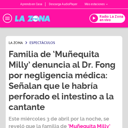
Aprendo en Casa
Descarga AudioPlayer
Más estaciones
Radio La Zona
en vivo
LA ZONA
ESPECTÁCULOS
Familia de ‘Muñequita
Milly’ denuncia al Dr. Fong
por negligencia médica:
Señalan que le habría
perforado el intestino a la
cantante
Este miércoles 3 de abril por la noche, se
reveló que la familia de
‘Muñequita Milly’