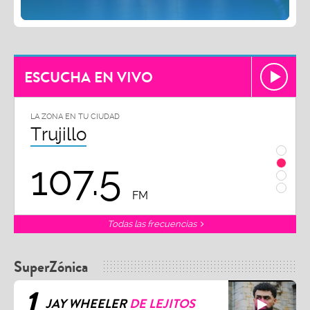
ESCUCHA EN VIVO
LA ZONA EN TU CIUDAD
LA ZON
Chiclayo
Piu
102.3
9
FM
Todas las frecuencias
SuperZónica
1
JAY WHEELER
DE LEJITOS