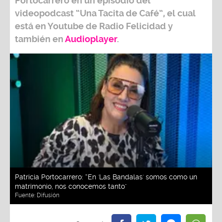
Portocarrero
en un episodio del
videopodcast
“Una Tacita de Café”,
el cual
está en Youtube de
Radio Felicidad
y
también e
n
Audioplayer
.
Patricia Portocarrero: “En 'Las Bandalas' somos como un
matrimonio, nos conocemos tanto"
Fuente:
Difusión