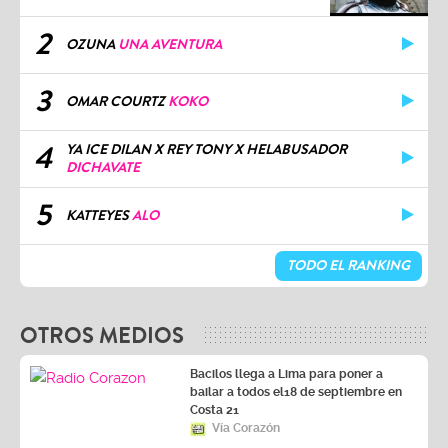
2
OZUNA
UNA AVENTURA
3
OMAR COURTZ
KOKO
4
YA ICE DILAN X REY TONY X HELABUSADOR
DICHAVATE
5
KATTEYES
ALO
TODO EL RANKING
OTROS MEDIOS
Bacilos llega a Lima para poner a
bailar a todos el18 de septiembre en
Costa 21
Vía Corazón