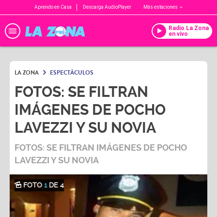
Aprendo en Casa
Descarga AudioPlayer
Más estaciones
Radio La Zona
en vivo
LA ZONA
ESPECTÁCULOS
FOTOS: SE FILTRAN
IMÁGENES DE POCHO
LAVEZZI Y SU NOVIA
FOTOS: SE FILTRAN IMÁGENES DE POCHO
LAVEZZI Y SU NOVIA
FOTO
1
DE 4