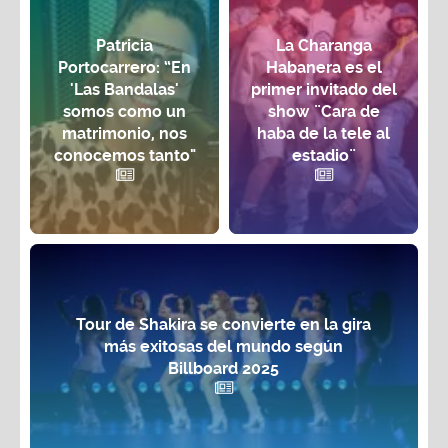
Patricia
La Charanga
Portocarrero: “En
Habanera es el
'Las Bandalas'
primer invitado del
somos como un
show ¨Cara de
matrimonio, nos
haba de la tele al
conocemos tanto"
estadio¨
Tour de Shakira se convierte en la gira
más exitosas del mundo según
Billboard 2025