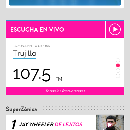
ESCUCHA EN VIVO
LA ZONA EN TU CIUDAD
LA ZON
Chiclayo
Piu
102.3
9
FM
Todas las frecuencias
SuperZónica
1
JAY WHEELER
DE LEJITOS