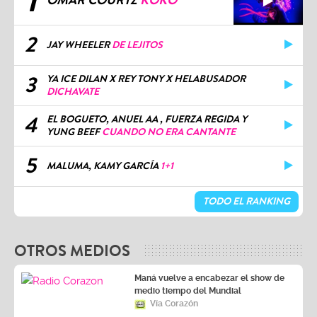
1
OMAR COURTZ
KOKO
2
JAY WHEELER
DE LEJITOS
3
YA ICE DILAN X REY TONY X HELABUSADOR
DICHAVATE
4
EL BOGUETO, ANUEL AA , FUERZA REGIDA Y
YUNG BEEF
CUANDO NO ERA CANTANTE
5
MALUMA, KAMY GARCÍA
1+1
TODO EL RANKING
OTROS MEDIOS
Maná vuelve a encabezar el show de
medio tiempo del Mundial
Vía Corazón