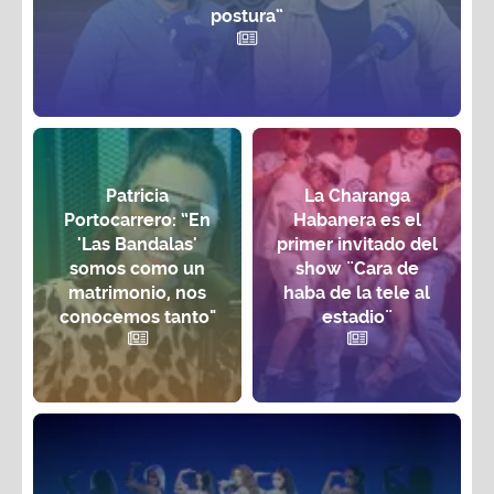
postura”
Patricia
La Charanga
Portocarrero: “En
Habanera es el
'Las Bandalas'
primer invitado del
somos como un
show ¨Cara de
matrimonio, nos
haba de la tele al
conocemos tanto"
estadio¨