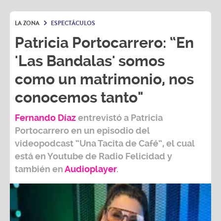
LA ZONA
ESPECTÁCULOS
Patricia Portocarrero: “En
'Las Bandalas' somos
como un matrimonio, nos
conocemos tanto"
Fernando Díaz
entrevistó a
Patricia
Portocarrero
en un episodio del
videopodcast
“Una Tacita de Café”,
el cual
está en Youtube de
Radio Felicidad
y
también e
n
Audioplayer
.