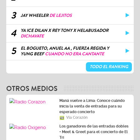
3
JAY WHEELER
DE LEJITOS
4
YA ICE DILAN X REY TONY X HELABUSADOR
DICHAVATE
5
EL BOGUETO, ANUEL AA , FUERZA REGIDA Y
YUNG BEEF
CUANDO NO ERA CANTANTE
TODO EL RANKING
OTROS MEDIOS
Maná vuelve a Lima: Conoce cuándo
inicia la venta de entradas para su
esperado concierto
Vía Corazón
Los ganadores de las entradas dobles
+ Meet & Greet para el concierto de El
Tri