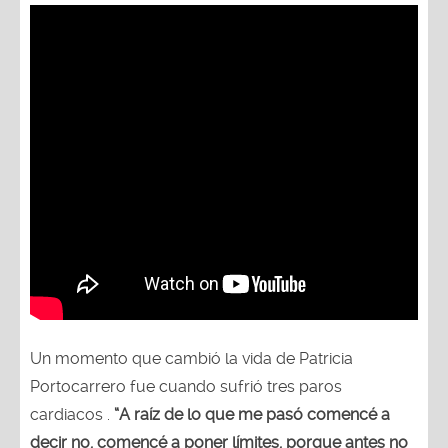
Un momento que cambió la vida de Patricia
Portocarrero fue cuando sufrió tres paros
cardiacos .
“A raíz de lo que me pasó comencé a
decir no, comencé a poner límites, porque antes no