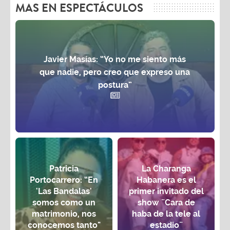
MAS EN ESPECTÁCULOS
Javier Masías: “Yo no me siento más
que nadie, pero creo que expreso una
postura”
Patricia
La Charanga
Portocarrero: “En
Habanera es el
'Las Bandalas'
primer invitado del
somos como un
show ¨Cara de
matrimonio, nos
haba de la tele al
conocemos tanto"
estadio¨