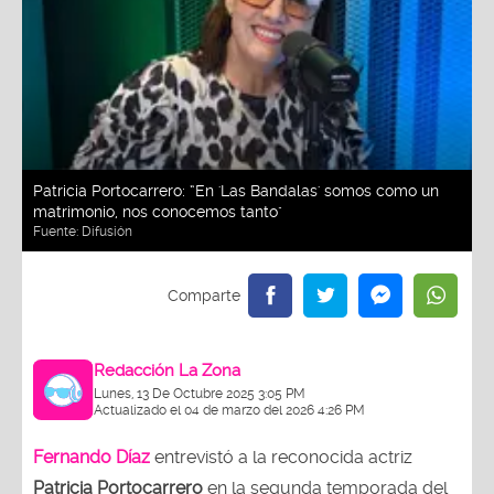
Patricia Portocarrero: “En 'Las Bandalas' somos como un
matrimonio, nos conocemos tanto"
Fuente:
Difusión
Redacción La Zona
Lunes, 13 De Octubre 2025 3:05 PM
Actualizado el 04 de marzo del 2026 4:26 PM
Fernando Díaz
entrevistó a la reconocida actriz
Patricia Portocarrero
en la segunda temporada del