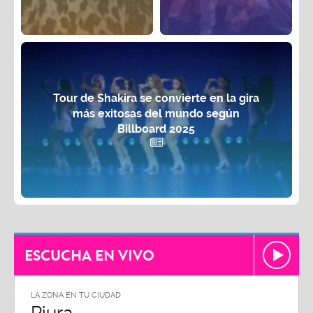
Tour de Shakira se convierte en la gira
más exitosas del mundo según
Billboard 2025
ESCUCHA EN VIVO
LA ZONA EN TU CIUDAD
LA ZON