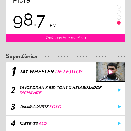
Arequipa
Truj
95.9
1
FM
Todas las frecuencias
SuperZónica
1
JAY WHEELER
DE LEJITOS
2
YA ICE DILAN X REY TONY X HELABUSADOR
DICHAVATE
3
OMAR COURTZ
KOKO
4
KATTEYES
ALO