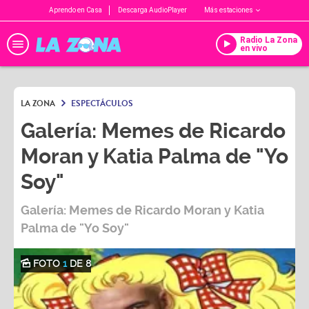
Aprendo en Casa
Descarga AudioPlayer
Más estaciones
Radio La Zona
en vivo
LA ZONA
ESPECTÁCULOS
Galería: Memes de Ricardo
Moran y Katia Palma de "Yo
Soy"
Galería: Memes de Ricardo Moran y Katia
Palma de "Yo Soy"
FOTO
1
DE 8