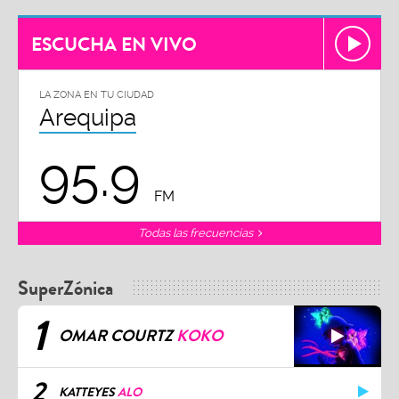
ESCUCHA EN VIVO
LA ZONA EN TU CIUDAD
Arequipa
95.9
FM
Todas las frecuencias
SuperZónica
1
OMAR COURTZ
KOKO
2
KATTEYES
ALO