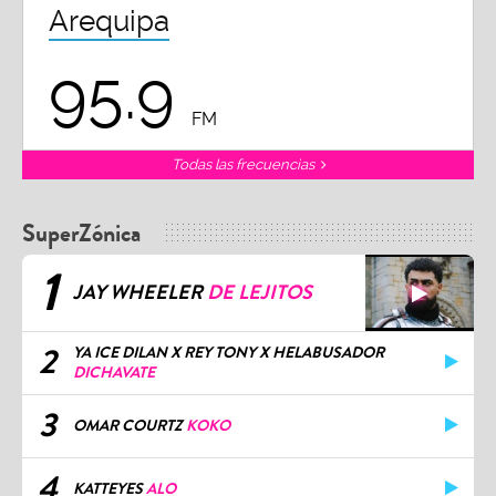
Arequipa
95.9
FM
Todas las frecuencias
SuperZónica
1
JAY WHEELER
DE LEJITOS
2
YA ICE DILAN X REY TONY X HELABUSADOR
DICHAVATE
3
OMAR COURTZ
KOKO
4
KATTEYES
ALO