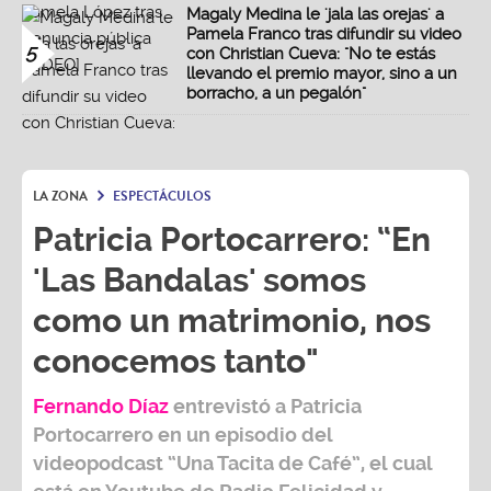
Magaly Medina le 'jala las orejas' a
Pamela Franco tras difundir su video
5
con Christian Cueva: "No te estás
llevando el premio mayor, sino a un
borracho, a un pegalón"
LA ZONA
ESPECTÁCULOS
Patricia Portocarrero: “En
'Las Bandalas' somos
como un matrimonio, nos
conocemos tanto"
Fernando Díaz
entrevistó a
Patricia
Portocarrero
en un episodio del
videopodcast
“Una Tacita de Café”,
el cual