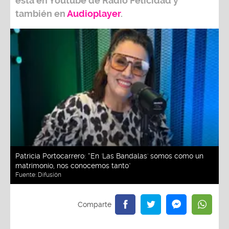
está en Youtube de
Radio Felicidad
y
también e
n
Audioplayer
.
Patricia Portocarrero: “En 'Las Bandalas' somos como un
matrimonio, nos conocemos tanto"
Fuente:
Difusión