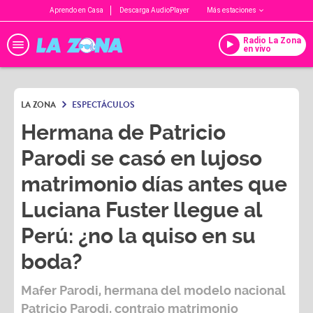
Aprendo en Casa
Descarga AudioPlayer
Más estaciones
Radio La Zona
en vivo
LA ZONA
ESPECTÁCULOS
Hermana de Patricio
Parodi se casó en lujoso
matrimonio días antes que
Luciana Fuster llegue al
Perú: ¿no la quiso en su
boda?
Mafer Parodi
, hermana del modelo nacional
Patricio Parodi
, contrajo matrimonio