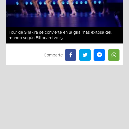
Tour de Shakira se convierte en la gira más exitosa del
mundo según Billboard 2025
Redacción La Zona
Viernes, 30 De Mayo 2025 2:53 PM
Actualizado el 30 de mayo del 2025 2:53 PM
Un fenómeno imparable. Shakira volvió a los
escenarios con su gira "Las mujeres ya no lloran" y
el público la ha coronado como su favorita en todo
el mundo. Según datos de Billboard, su gira ocupa