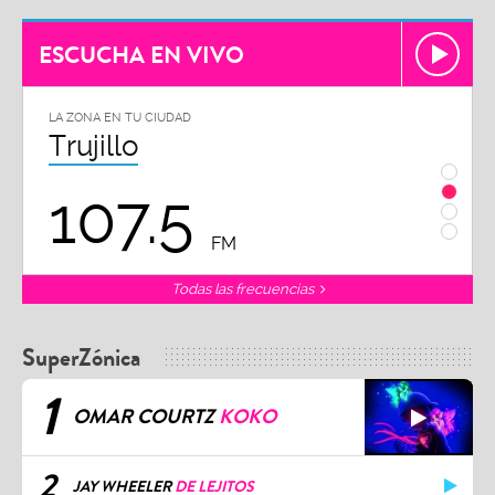
ESCUCHA EN VIVO
LA ZONA EN TU CIUDAD
LA ZO
Chiclayo
Piu
102.3
9
FM
Todas las frecuencias
SuperZónica
1
OMAR COURTZ
KOKO
2
JAY WHEELER
DE LEJITOS