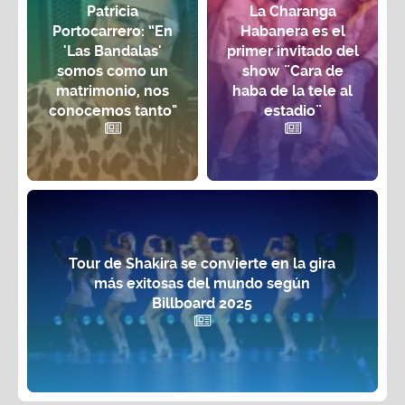
Patricia
La Charanga
Portocarrero: “En
Habanera es el
'Las Bandalas'
primer invitado del
somos como un
show ¨Cara de
matrimonio, nos
haba de la tele al
conocemos tanto"
estadio¨
Tour de Shakira se convierte en la gira
más exitosas del mundo según
Billboard 2025