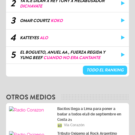
2
YA ICE DILAN X REY TONY X HELABUSADOR
DICHAVATE
3
OMAR COURTZ
KOKO
4
KATTEYES
ALO
5
EL BOGUETO, ANUEL AA , FUERZA REGIDA Y
YUNG BEEF
CUANDO NO ERA CANTANTE
TODO EL RANKING
OTROS MEDIOS
Bacilos llega a Lima para poner a
bailar a todos el18 de septiembre en
Costa 21
Vía Corazón
Tributo Oxígeno al Rock Argentino