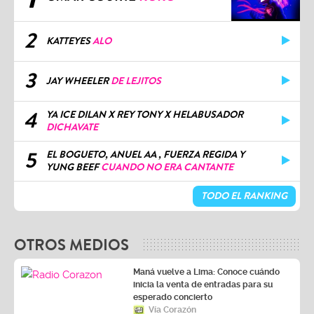
2
KATTEYES
ALO
3
JAY WHEELER
DE LEJITOS
4
YA ICE DILAN X REY TONY X HELABUSADOR
DICHAVATE
5
EL BOGUETO, ANUEL AA , FUERZA REGIDA Y
YUNG BEEF
CUANDO NO ERA CANTANTE
TODO EL RANKING
OTROS MEDIOS
Maná vuelve a Lima: Conoce cuándo
inicia la venta de entradas para su
esperado concierto
Vía Corazón