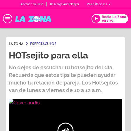
Aprendo en Casa
Descarga AudioPlayer
Más estaciones
Radio La Zona
en vivo
LA ZONA
ESPECTÁCULOS
HOTsejito para ella
No dejes de escuchar tu hotsejito del día.
Recuerda que estos tips te pueden ayudar
mucho tu relación de pareja. Los Hotsejitos
van de lunes a viernes de 10 a 12 a.m.