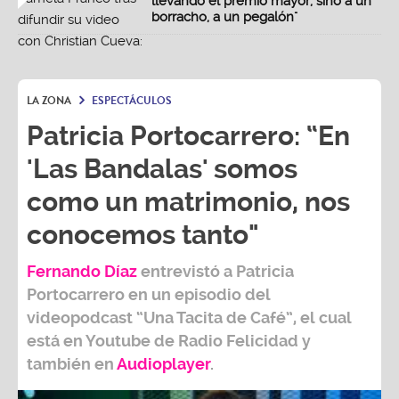
llevando el premio mayor, sino a un
borracho, a un pegalón"
LA ZONA
ESPECTÁCULOS
Patricia Portocarrero: “En
'Las Bandalas' somos
como un matrimonio, nos
conocemos tanto"
Fernando Díaz
entrevistó a
Patricia
Portocarrero
en un episodio del
videopodcast
“Una Tacita de Café”,
el cual
está en Youtube de
Radio Felicidad
y
también e
n
Audioplayer
.