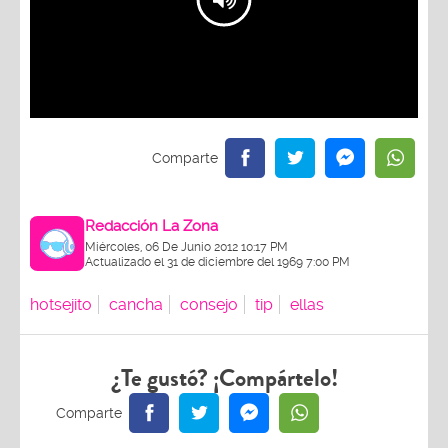
Redacción La Zona
Miércoles, 06 De Junio 2012 10:17 PM
Actualizado el 31 de diciembre del 1969 7:00 PM
hotsejito
cancha
consejo
tip
ellas
¿Te gustó? ¡Compártelo!