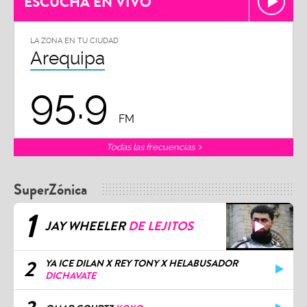
ESCUCHA EN VIVO
LA ZONA EN TU CIUDAD
Arequipa
95.9
FM
Todas las frecuencias
SuperZónica
1
JAY WHEELER
DE LEJITOS
2
YA ICE DILAN X REY TONY X HELABUSADOR
DICHAVATE