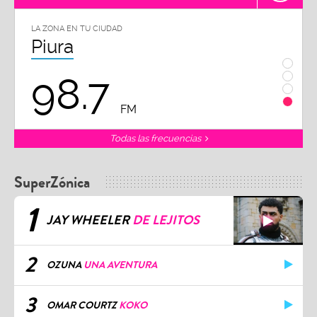
LA ZONA EN TU CIUDAD
LA ZONA
Arequipa
Truj
95.9
1
FM
Todas las frecuencias
SuperZónica
1
JAY WHEELER
DE LEJITOS
2
OZUNA
UNA AVENTURA
3
OMAR COURTZ
KOKO