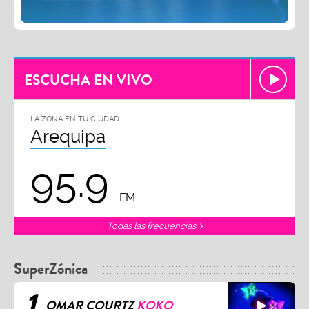
ESCUCHA EN VIVO
LA ZONA EN TU CIUDAD
Arequipa
95.9
FM
Todas las frecuencias
SuperZónica
1
OMAR COURTZ
KOKO