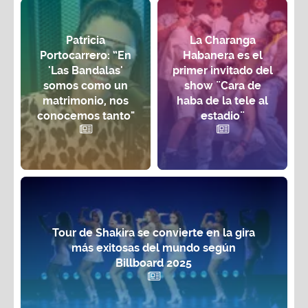
Patricia
La Charanga
Portocarrero: “En
Habanera es el
'Las Bandalas'
primer invitado del
somos como un
show ¨Cara de
matrimonio, nos
haba de la tele al
conocemos tanto"
estadio¨
Tour de Shakira se convierte en la gira
más exitosas del mundo según
Billboard 2025