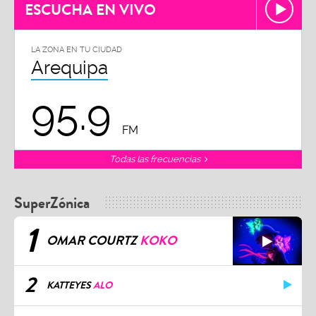
ESCUCHA EN VIVO
LA ZONA EN TU CIUDAD
Arequipa
95.9
FM
Todas las frecuencias
SuperZónica
1
OMAR COURTZ
KOKO
2
KATTEYES
ALO