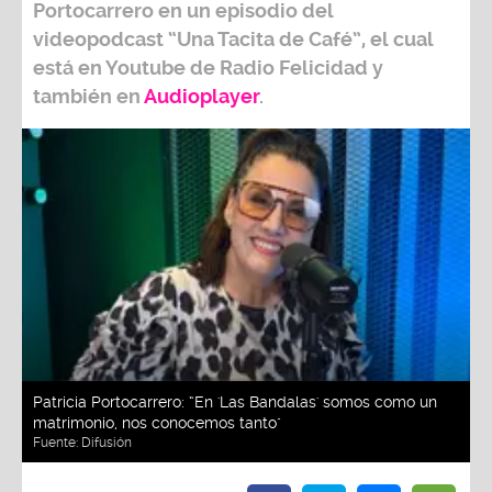
Portocarrero
en un episodio del
videopodcast
“Una Tacita de Café”,
el cual
está en Youtube de
Radio Felicidad
y
también e
n
Audioplayer
.
Patricia Portocarrero: “En 'Las Bandalas' somos como un
matrimonio, nos conocemos tanto"
Fuente:
Difusión