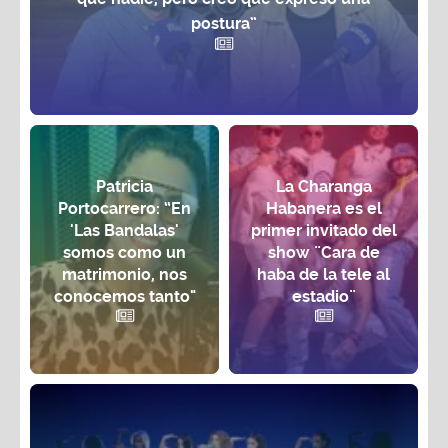
postura”
Patricia
La Charanga
Portocarrero: “En
Habanera es el
'Las Bandalas'
primer invitado del
somos como un
show ¨Cara de
matrimonio, nos
haba de la tele al
conocemos tanto"
estadio¨