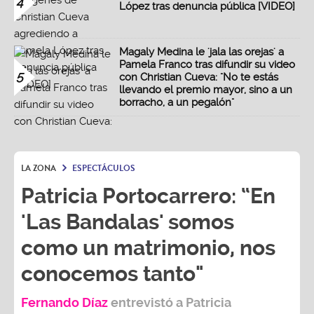
4
López tras denuncia pública [VIDEO]
Magaly Medina le 'jala las orejas' a
Pamela Franco tras difundir su video
5
con Christian Cueva: "No te estás
llevando el premio mayor, sino a un
borracho, a un pegalón"
LA ZONA
ESPECTÁCULOS
Patricia Portocarrero: “En
'Las Bandalas' somos
como un matrimonio, nos
conocemos tanto"
Fernando Díaz
entrevistó a
Patricia