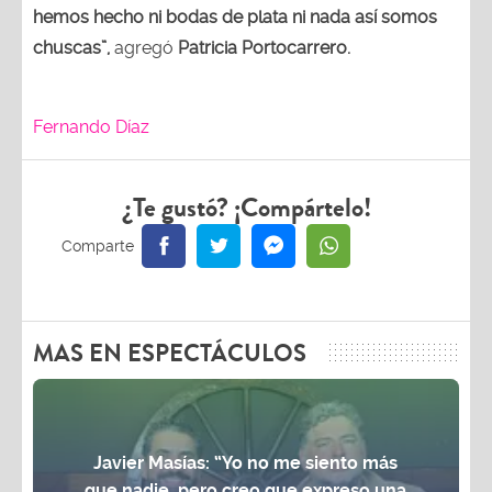
hemos hecho ni bodas de plata ni nada así somos
chuscas”,
agregó
Patricia Portocarrero.
Fernando Díaz
¿Te gustó? ¡Compártelo!
MAS EN ESPECTÁCULOS
Javier Masías: “Yo no me siento más
que nadie, pero creo que expreso una