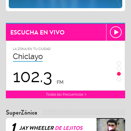
ESCUCHA EN VIVO
LA ZONA EN TU CIUDAD
LA ZON
Chiclayo
Piu
102.3
9
FM
Todas las frecuencias
SuperZónica
1
JAY WHEELER
DE LEJITOS