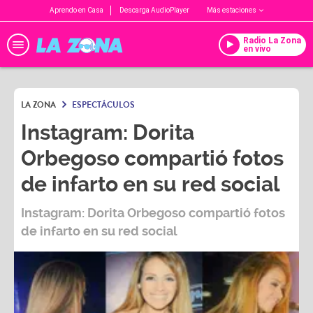
Aprendo en Casa
Descarga AudioPlayer
Más estaciones
Radio La Zona
en vivo
LA ZONA
ESPECTÁCULOS
Instagram: Dorita
Orbegoso compartió fotos
de infarto en su red social
Instagram: Dorita Orbegoso compartió fotos
de infarto en su red social