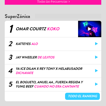
Todas las frecuencias
SuperZónica
1
OMAR COURTZ
KOKO
2
KATTEYES
ALO
3
JAY WHEELER
DE LEJITOS
4
YA ICE DILAN X REY TONY X HELABUSADOR
DICHAVATE
5
EL BOGUETO, ANUEL AA , FUERZA REGIDA Y
YUNG BEEF
CUANDO NO ERA CANTANTE
TODO EL RANKING