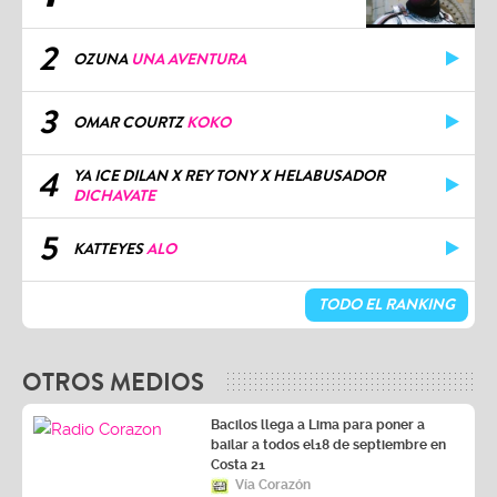
2
OZUNA
UNA AVENTURA
3
OMAR COURTZ
KOKO
4
YA ICE DILAN X REY TONY X HELABUSADOR
DICHAVATE
5
KATTEYES
ALO
TODO EL RANKING
OTROS MEDIOS
Bacilos llega a Lima para poner a
bailar a todos el18 de septiembre en
Costa 21
Vía Corazón