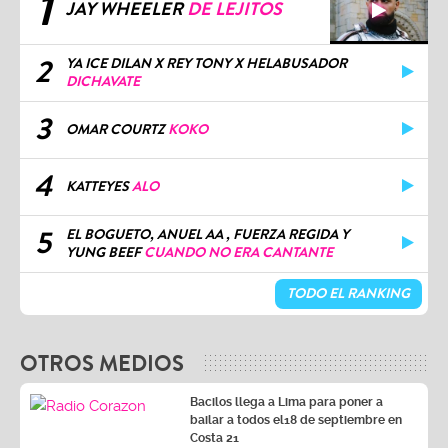
1
JAY WHEELER
DE LEJITOS
2
YA ICE DILAN X REY TONY X HELABUSADOR
DICHAVATE
3
OMAR COURTZ
KOKO
4
KATTEYES
ALO
5
EL BOGUETO, ANUEL AA , FUERZA REGIDA Y
YUNG BEEF
CUANDO NO ERA CANTANTE
TODO EL RANKING
OTROS MEDIOS
Bacilos llega a Lima para poner a
bailar a todos el18 de septiembre en
Costa 21