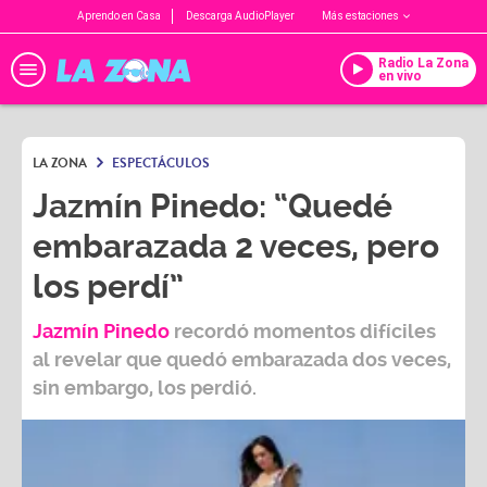
Aprendo en Casa
Descarga AudioPlayer
Más estaciones
Radio La Zona
en vivo
LA ZONA
ESPECTÁCULOS
Jazmín Pinedo: “Quedé
embarazada 2 veces, pero
los perdí”
Jazmín Pinedo
recordó momentos difíciles
al revelar que quedó embarazada dos veces,
sin embargo, los perdió.