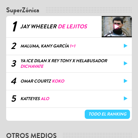
SuperZónica
1
JAY WHEELER
DE LEJITOS
2
MALUMA, KANY GARCÍA
1+1
3
YA ICE DILAN X REY TONY X HELABUSADOR
DICHAVATE
4
OMAR COURTZ
KOKO
5
KATTEYES
ALO
TODO EL RANKING
OTROS MEDIOS