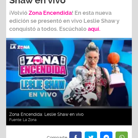
Shaw en vivo
¡Volvió
Zona Encendida
! En esta nueva
edición se presentó en vivo Leslie Shaw y
conquistó a todos. Escúchalo
aquí.
Zona Encendida: Leslie Shaw en vivo
Fuente:
La Zona