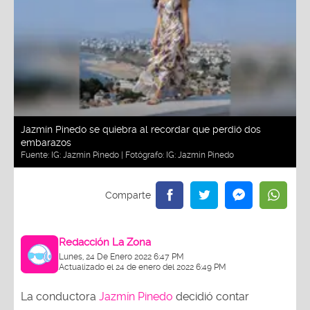
Jazmín Pinedo se quiebra al recordar que perdió dos
embarazos
Fuente:
IG: Jazmin Pinedo
| Fotógrafo:
IG: Jazmin Pinedo
Redacción La Zona
Lunes, 24 De Enero 2022 6:47 PM
Actualizado el 24 de enero del 2022 6:49 PM
La conductora
Jazmín Pinedo
decidió contar