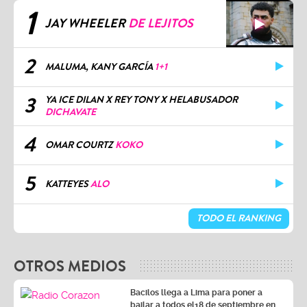
1
JAY WHEELER
DE LEJITOS
2
MALUMA, KANY GARCÍA
1+1
3
YA ICE DILAN X REY TONY X HELABUSADOR
DICHAVATE
4
OMAR COURTZ
KOKO
5
KATTEYES
ALO
TODO EL RANKING
OTROS MEDIOS
Bacilos llega a Lima para poner a
bailar a todos el18 de septiembre en