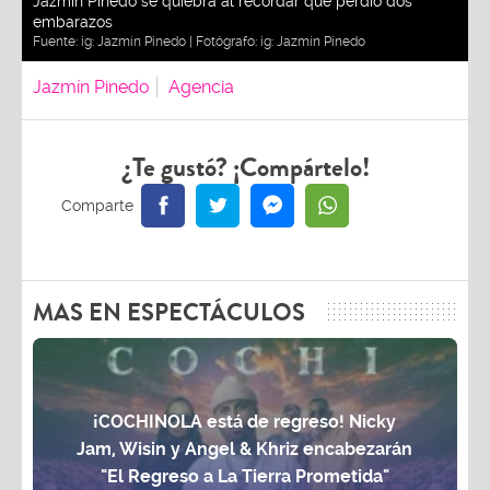
Jazmín Pinedo se quiebra al recordar que perdió dos
embarazos
Fuente:
ig: Jazmín Pinedo
| Fotógrafo:
ig: Jazmín Pinedo
Jazmín Pinedo
Agencia
¿Te gustó? ¡Compártelo!
MAS EN ESPECTÁCULOS
¡COCHINOLA está de regreso! Nicky
Jam, Wisin y Angel & Khriz encabezarán
"El Regreso a La Tierra Prometida"