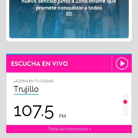
nuevo sencillo junto a Zona Infame que
promete conquistar a todos
ESCUCHA EN VIVO
LA ZONA EN TU CIUDAD
LA ZON
Trujillo
Chi
107.5
1
FM
Todas las frecuencias