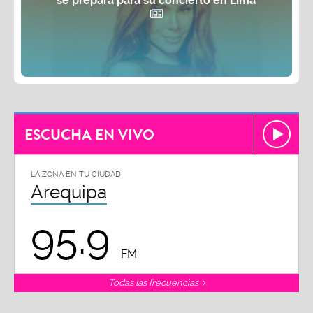
se prepara para su concierto en Lima
ESCUCHA EN VIVO
LA ZONA EN TU CIUDAD
Arequipa
95.9
FM
Todas las frecuencias