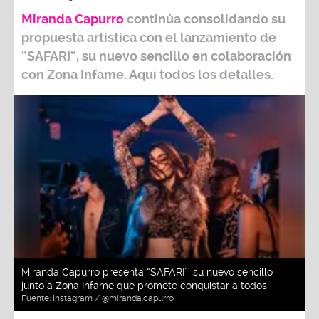
Miranda Capurro
continúa consolidando su
propuesta artística con el lanzamiento de
“SAFARI”, su nuevo sencillo en colaboración
con Zona Infame. Aquí todos los detalles.
Miranda Capurro presenta “SAFARI”, su nuevo sencillo
junto a Zona Infame que promete conquistar a todos
Fuente:
Instagram / @miranda.capurro