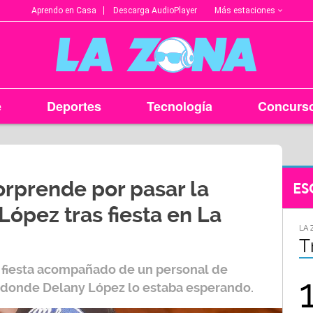
Más estaciones
Aprendo en Casa
Descarga AudioPlayer
e
Deportes
Tecnología
Concurs
orprende por pasar la
ES
ópez tras fiesta en La
LA ZONA EN TU CIUDAD
LA 
Arequipa
T
la fiesta acompañado de un personal de
95.9
, donde
Delany López
lo estaba esperando.
FM