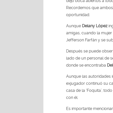
dejó boca abiertos a todo
Recordemos que ambos f
oportunidad.
Aunque
Delany López
in
amigas, cuando la mujer se
Jefferson Farfán y se subi
Después se puede obser
lado de un personal de s
donde se encontraba
Del
Aunque las autoridades in
exjugador continuó su cam
casa de la ‘Foquita’, tod
con él.
Es importante menciona