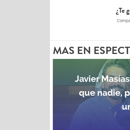
¿Te g
MAS EN ESPEC
Javier Masías
que nadie, 
u