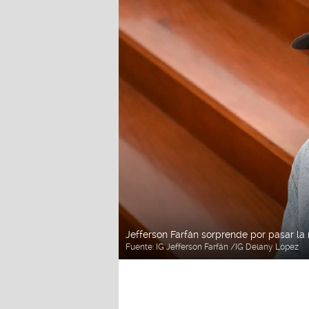
Jefferson Farfán sorprende por pasar la
Fuente:
IG Jefferson Farfán /IG Delany López