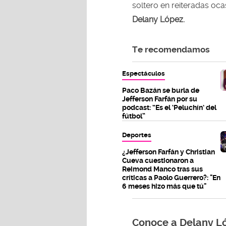
soltero en reiteradas oc
Delany López.
Te recomendamos
Espectáculos
Paco Bazán se burla de
Jefferson Farfán por su
podcast: “Es el ‘Peluchín’ del
fútbol”
Deportes
¿Jefferson Farfán y Christian
Cueva cuestionaron a
Reimond Manco tras sus
críticas a Paolo Guerrero?: "En
6 meses hizo más que tú"
Conoce a Delany Ló