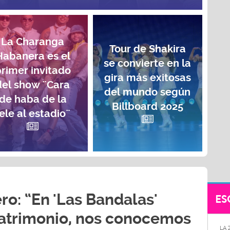
La Charanga
Tour de Shakira
Habanera es el
se convierte en la
rimer invitado
gira más exitosas
del show ¨Cara
del mundo según
de haba de la
Billboard 2025
ele al estadio¨
ro: “En 'Las Bandalas'
ES
trimonio, nos conocemos
LA 