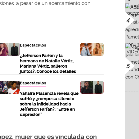
asiones, a pesar de un acercamiento con
4
Espectáculos
¿Jefferson Farfán y la
hermana de Natalie Vértiz,
5
Mariana Vértiz, salieron
juntos?: Conoce los detalles
Espectáculos
Yahaira Plasencia revela que
sufrió y ¿rompe su silencio
sobre la infidelidad hacia
Jefferson Farfán?: “Entré en
depresión”
pez, mujer que es vinculada con