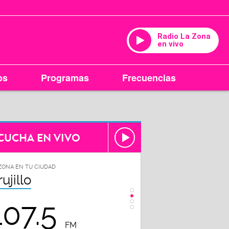
Radio La Zona
en vivo
os
Programas
Frecuencias
CUCHA EN VIVO
ZONA EN TU CIUDAD
LA ZONA EN TU CIUDAD
rujillo
Chiclayo
107.5
102.3
FM
FM