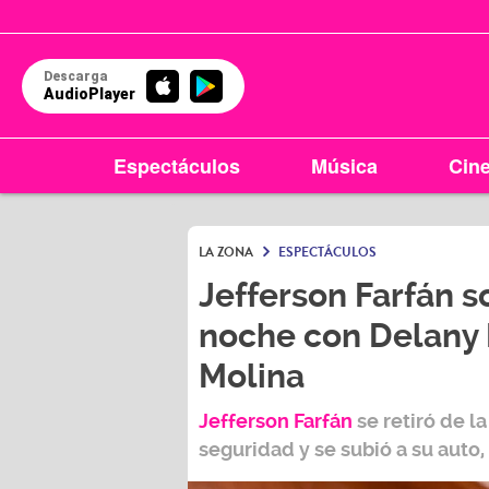
Descarga
AudioPlayer
Espectáculos
Música
Cin
LA ZONA
ESPECTÁCULOS
Jefferson Farfán s
noche con Delany L
Molina
Jefferson Farfán
se retiró de 
seguridad y se subió a su auto