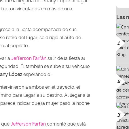
s fue la llegada de Delany López al lugar.
ueron vinculados en más de una
Las 
gresó a la fiesta acompañada de sus
 retiró del lugar, se dirigió al auto de
1
ó al copiloto.
var a
Jefferson Farfán
salir de la fiesta al
eguridad. Él también se sube a su vehículo
any López
esperándolo.
2
tervinieron a ambos en el trayecto, el
ino para llegar a su destino. Al llegar a la
o parece indicar que la mujer pasó la noche
3
r que
Jefferson Farfán
comentó que está