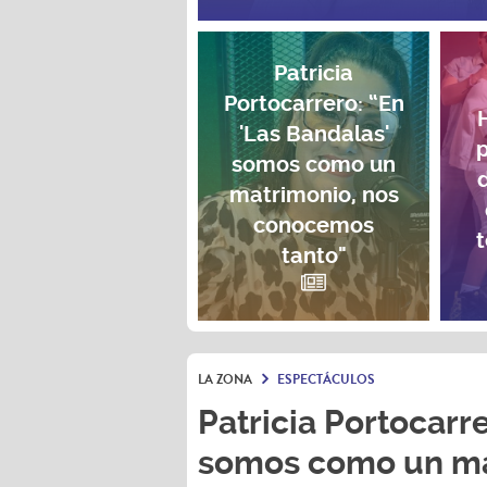
Patricia
Portocarrero: “En
'Las Bandalas'
p
somos como un
matrimonio, nos
conocemos
t
tanto"
LA ZONA
ESPECTÁCULOS
Patricia Portocarre
somos como un ma