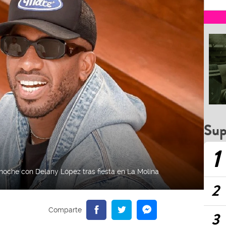
Sup
1
 noche con Delany López tras fiesta en La Molina
2
3