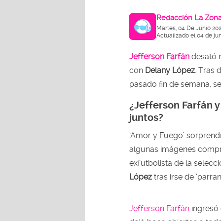
Redacción La Zon
Martes, 04 De Junio 20
Actualizado el 04 de ju
Jefferson Farfán
desató 
con
Delany López
. Tras 
pasado fin de semana, se v
¿Jefferson Farfán 
juntos?
‘Amor y Fuego’ sorprendi
algunas imágenes comp
exfutbolista de la selec
López
tras irse de ‘parra
Jefferson Farfán
ingresó 