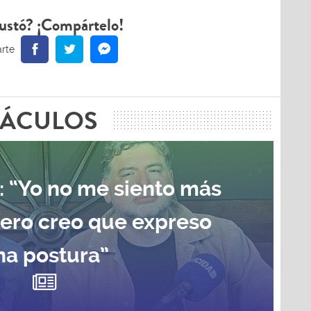
ustó? ¡Compártelo!
TÁCULOS
: “Yo no me siento más
pero creo que expreso
na postura”