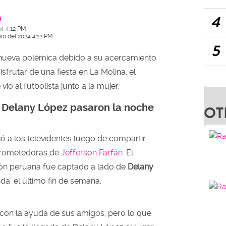
4
a
24 4:12 PM
nio del 2024 4:12 PM
5
nueva polémica debido a su acercamiento
disfrutar de una fiesta en La Molina, el
io al futbolista junto a la mujer.
y Delany López pasaron la noche
OT
ó a los televidentes luego de compartir
rometedoras de
Jefferson Farfán
. El
ción peruana fue captado a lado de
Delany
nda’ el último fin de semana.
con la ayuda de sus amigos, pero lo que