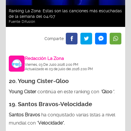
Ranking La Zona: Estas son las canciones más escuchadas
de la semana del 04/07
Fuente:
Difusión
Redacción La Zona
Viernes, 03 De Julio 2026 2:00 PM
Actualizado el 03 de julio del 2026 2:00 PM
20.
Young Cister-Qloo
Young Cister
continúa en este ranking con
“
Qloo
”.
19. Santos Bravos-Velocidade
Santos Bravos
ha conquistado varias listas a nivel
mundial con "
Velocidade".