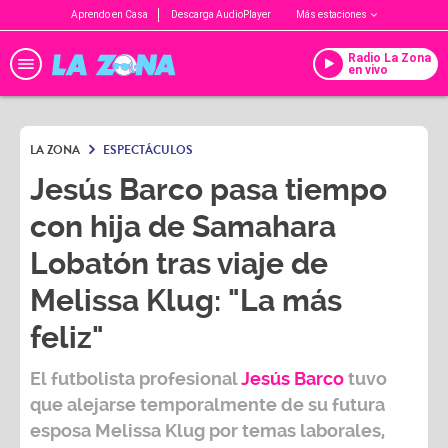
Aprendo en Casa
Descarga AudioPlayer
Más estaciones
Radio La Zona
en vivo
LA ZONA
ESPECTÁCULOS
Jesús Barco pasa tiempo
con hija de Samahara
Lobatón tras viaje de
Melissa Klug: "La más
feliz"
El futbolista profesional
Jesús Barco
tuvo
que alejarse temporalmente de su futura
esposa
Melissa
Klug
por temas laborales,