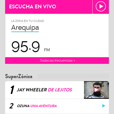
ESCUCHA EN VIVO
LA ZONA EN TU CIUDAD
Arequipa
95.9
FM
Todas las frecuencias
SuperZónica
1
JAY WHEELER
DE LEJITOS
2
OZUNA
UNA AVENTURA