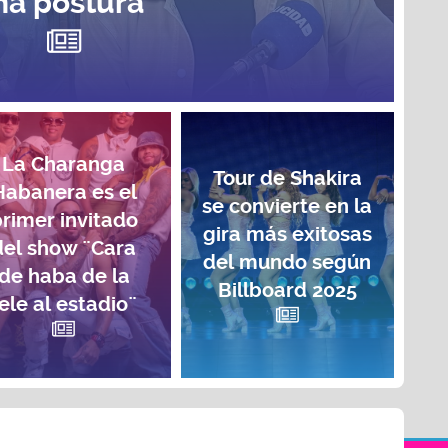
na postura”
La Charanga
Tour de Shakira
Habanera es el
se convierte en la
rimer invitado
gira más exitosas
del show ¨Cara
del mundo según
de haba de la
Billboard 2025
ele al estadio¨