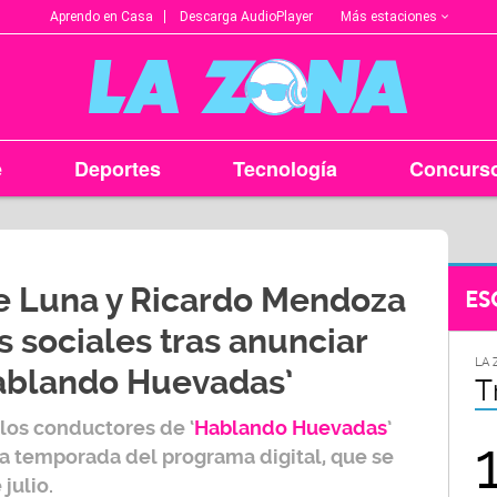
Más estaciones
Aprendo en Casa
Descarga AudioPlayer
e
Deportes
Tecnología
Concurs
e Luna y Ricardo Mendoza
ES
s sociales tras anunciar
LA ZONA EN TU CIUDAD
LA 
ablando Huevadas’
Arequipa
T
, los conductores de
‘
Hablando Huevadas
’
95.9
la temporada del programa digital, que se
julio.
FM