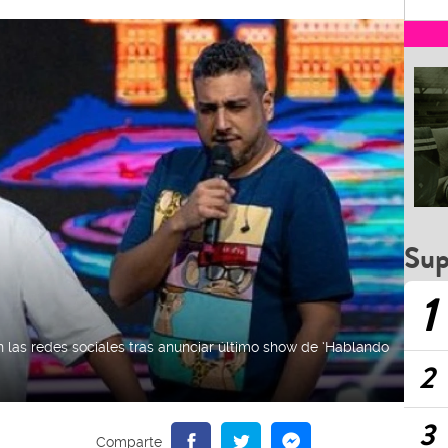
Sup
1
 las redes sociales tras anunciar último show de ‘Hablando
2
3