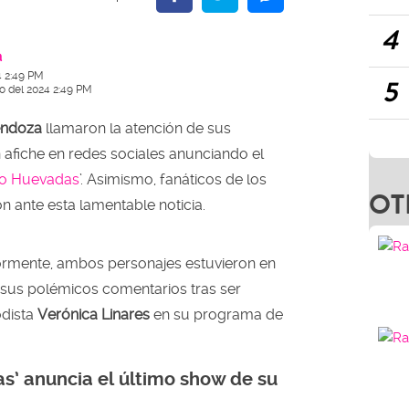
4
a
4 2:49 PM
5
io del 2024 2:49 PM
endoza
llamaron la atención de sus
 afiche en redes sociales anunciando el
o Huevadas
’. Asimismo, fanáticos de los
OT
 ante esta lamentable noticia.
rmente, ambos personajes estuvieron en
r sus polémicos comentarios tras ser
odista
Verónica Linares
en su programa de
’ anuncia el último show de su