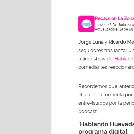
Redacción La Zon
Jueves, 18 De Julio 202
Actualizado el 18 de jul
Jorge Luna
y
Ricardo M
seguidores tras lanzar un
último show de ‘
Habland
comediantes reaccionaron
Recordemos que, anterio
el ojo de la tormenta po
entrevistados por la peri
podcast.
‘Hablando Huevadas
programa digital