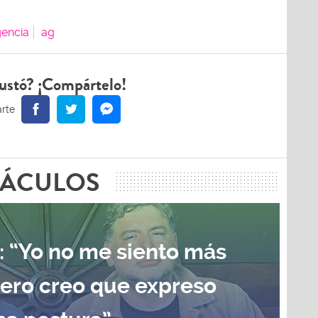
encia
ag
ustó? ¡Compártelo!
TÁCULOS
: “Yo no me siento más
pero creo que expreso