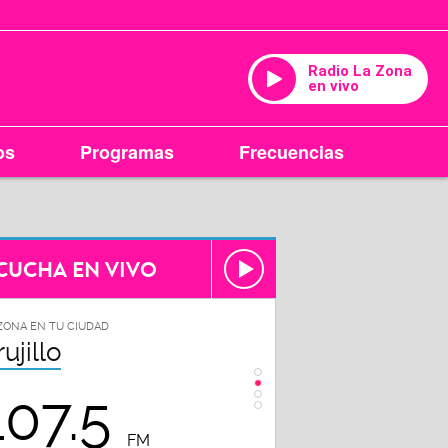
Radio La Zona
en vivo
os
Programas
Frecuencias
CUCHA EN VIVO
ZONA EN TU CIUDAD
LA ZONA EN TU CIUDAD
rujillo
Chiclayo
107.5
102.3
FM
FM