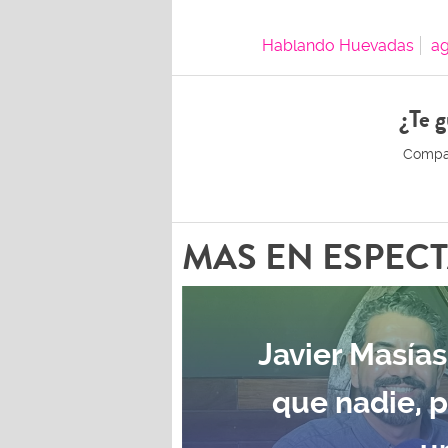
Hablando Huevadas
ag
¿Te g
MAS EN ESPEC
Javier Masías
que nadie, 