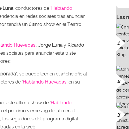
e Luna
, conductores de ‘
Hablando
 tendencia en redes sociales tras anunciar
Las 
r tendrá un último show en el Teatro
1
lando Huevadas
’,
Jorge Luna
y
Ricardo
es sociales para anunciar esta triste
dores:
mporada”,
se puede leer en el afiche oficial
2
ctores de ‘
Hablando Huevadas
’ en su
o, este último show de ‘
Hablando
á el próximo viernes 19 de julio en el
3
 los seguidores del programa digital
tradas en la web.