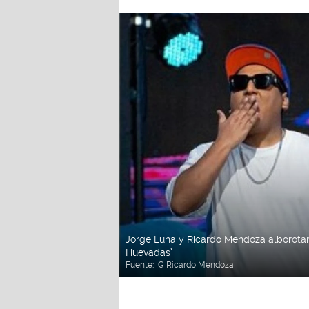
Jorge Luna y Ricardo Mendoza alborotan
Huevadas’
Fuente:
IG Ricardo Mendoza