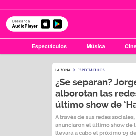
Descarga
AudioPlayer
Espectáculos
Música
Cin
LA ZONA
ESPECTÁCULOS
¿Se separan? Jorg
alborotan las rede
último show de ‘H
A través de sus redes sociales
anunciaron el último show de 
llevará a cabo el próximo 19 de 