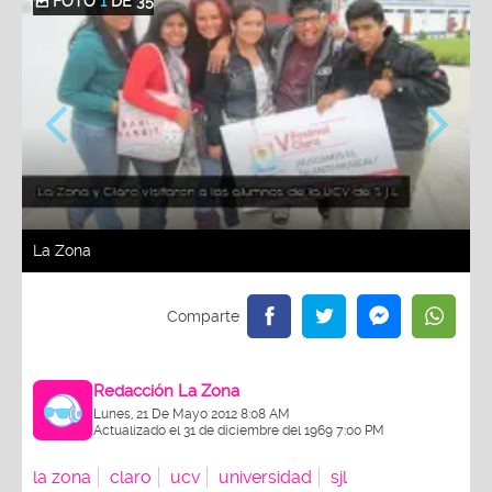
FOTO
1
DE 35
La Zona
Redacción La Zona
Lunes, 21 De Mayo 2012 8:08 AM
Actualizado el 31 de diciembre del 1969 7:00 PM
la zona
claro
ucv
universidad
sjl