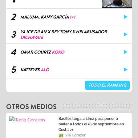
2
MALUMA, KANY GARCÍA
1+1
3
YA ICE DILAN X REY TONY X HELABUSADOR
DICHAVATE
4
OMAR COURTZ
KOKO
5
KATTEYES
ALO
TODO EL RANKING
OTROS MEDIOS
Bacilos llega a Lima para poner a
bailar a todos el18 de septiembre en
Costa 21
Vía Corazón