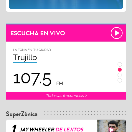
ESCUCHA EN VIVO
LA ZONA EN TU CIUDAD
LA ZON
Trujillo
Chi
107.5
1
FM
Todas las frecuencias
SuperZónica
1
JAY WHEELER
DE LEJITOS