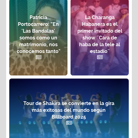
Patricia
La Charanga
Portocarrero: “En
Habanera es el
'Las Bandalas'
primer invitado del
somos como un
show ¨Cara de
matrimonio, nos
haba de la tele al
conocemos tanto"
estadio¨
Tour de Shakira se convierte en la gira
más exitosas del mundo según
Billboard 2025