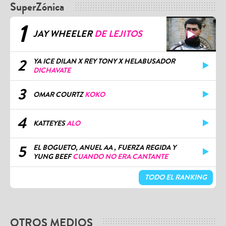
1
JAY WHEELER
DE LEJITOS
2
YA ICE DILAN X REY TONY X HELABUSADOR
DICHAVATE
3
OMAR COURTZ
KOKO
4
KATTEYES
ALO
5
EL BOGUETO, ANUEL AA , FUERZA REGIDA Y
YUNG BEEF
CUANDO NO ERA CANTANTE
TODO EL RANKING
OTROS MEDIOS
Bacilos llega a Lima para poner a