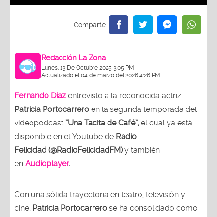
Redacción La Zona
Lunes, 13 De Octubre 2025 3:05 PM
Actualizado el 04 de marzo del 2026 4:26 PM
Fernando Díaz
entrevistó a la reconocida actriz
Patricia Portocarrero
en la segunda temporada del
videopodcast
“Una Tacita de Café”,
el cual ya está
disponible en el Youtube de
Radio
Felicidad (@RadioFelicidadFM)
y también
en
Audioplayer
.
Con una sólida trayectoria en teatro, televisión y
cine,
Patricia Portocarrero
se ha consolidado como