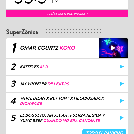
FM
Todas las frecuencias
SuperZónica
1
OMAR COURTZ
KOKO
2
KATTEYES
ALO
3
JAY WHEELER
DE LEJITOS
4
YA ICE DILAN X REY TONY X HELABUSADOR
DICHAVATE
5
EL BOGUETO, ANUEL AA , FUERZA REGIDA Y
YUNG BEEF
CUANDO NO ERA CANTANTE
TODO EL RANKING