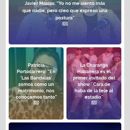
Javier Masías: “Yo no me siento más
que nadie, pero creo que expreso una
postura”
Patricia
La Charanga
Portocarrero: “En
Habanera es el
'Las Bandalas'
primer invitado del
somos como un
show ¨Cara de
matrimonio, nos
haba de la tele al
conocemos tanto"
estadio¨