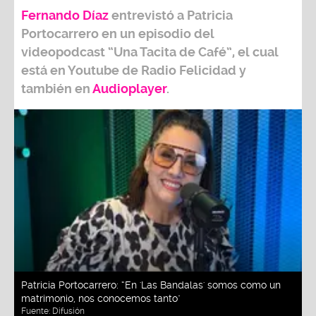
Fernando Díaz
entrevistó a
Patricia
Portocarrero
en un episodio del
videopodcast
“Una Tacita de Café”,
el cual
está en Youtube de
Radio Felicidad
y
también e
n
Audioplayer
.
Patricia Portocarrero: “En 'Las Bandalas' somos como un
matrimonio, nos conocemos tanto"
Fuente:
Difusión