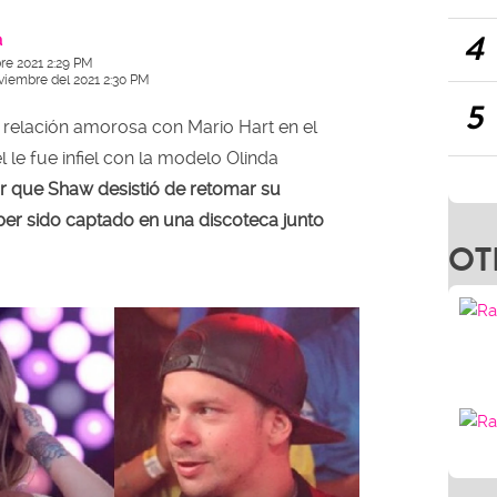
4
a
re 2021 2:29 PM
viembre del 2021 2:30 PM
5
 relación amorosa con Mario Hart en el
l le fue infiel con la modelo Olinda
r que Shaw desistió de retomar su
aber sido captado en una discoteca junto
OT