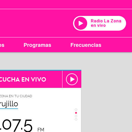
Radio La Zona
en vivo
os
Programas
Frecuencias
CUCHA EN VIVO
ZONA EN TU CIUDAD
LA ZONA EN TU CIUDAD
rujillo
Chiclayo
107.5
102.3
FM
FM