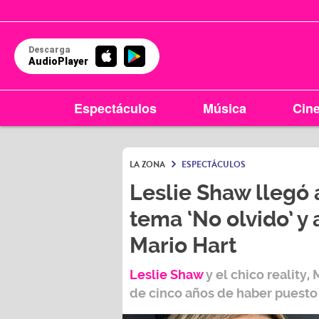
Descarga
AudioPlayer
Espectáculos
Música
Cin
LA ZONA
ESPECTÁCULOS
Leslie Shaw llegó 
tema ‘No olvido’ y
Mario Hart
Leslie Shaw
y el chico reality,
de cinco años de haber puesto 