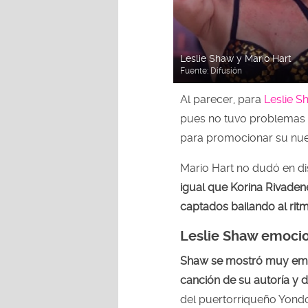
Leslie Shaw y Mario Hart
Fuente:
Difusión
Al parecer, para
Leslie S
pues no tuvo problemas e
para promocionar su nu
Mario Hart no dudó en dis
igual que Korina Rivaden
captados bailando al rit
Leslie Shaw emocio
Shaw se mostró muy emo
canción de su autoría y d
del puertorriqueño Yondo