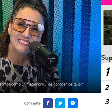
Sup
1
2
s' somos como un matrimonio, nos conocemos tanto"
3