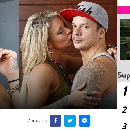
Sup
1
2
3