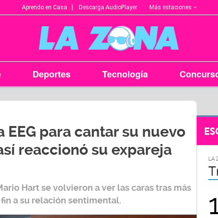
Más estaciones
Aprendo en Casa
Descarga AudioPlayer
e
Deportes
Tecnología
Concurs
a EEG para cantar su nuevo
ES
 así reaccionó su expareja
LA ZONA EN TU CIUDAD
LA 
Arequipa
T
 Mario Hart se volvieron a ver las caras tras más
95.9
fin a su relación sentimental.
FM