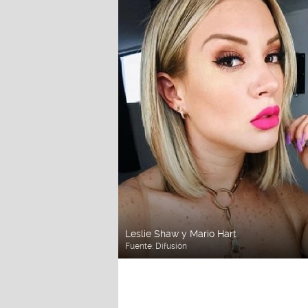
Leslie Shaw y Mario Hart
Fuente:
Difusión