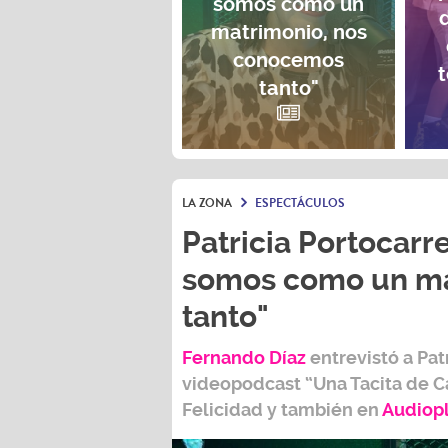
somos como un
matrimonio, nos
conocemos
t
tanto"
LA ZONA
ESPECTÁCULOS
Patricia Portocarre
somos como un ma
tanto"
Fernando Díaz
entrevistó a
Pat
videopodcast
“Una Tacita de C
Felicidad
y también e
n
Audiop