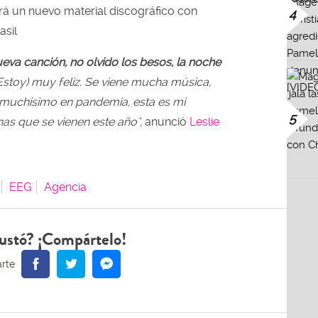
á un nuevo material discográfico con
4
asil
ueva canción, no olvido los besos, la noche
Estoy) muy feliz. Se viene mucha música,
 muchísimo en pandemia, esta es mi
5
s que se vienen este año",
anunció
Leslie
EEG
Agencia
ustó? ¡Compártelo!