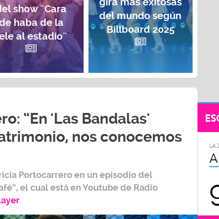
gira más exitosas
del show ¨Cara
del mundo según
de haba de la
Billboard 2025
ele al estadio¨
ro: “En 'Las Bandalas'
ES
trimonio, nos conocemos
LA 
A
ricia Portocarrero
en un episodio del
afé”,
el cual está en Youtube de
Radio
layer
.