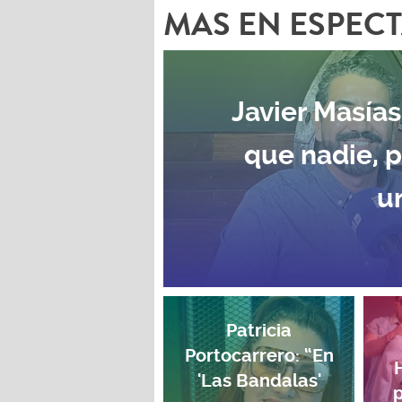
MAS EN ESPEC
Javier Masías
que nadie, 
u
Patricia
Portocarrero: “En
'Las Bandalas'
p