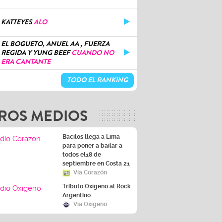
KATTEYES
ALO
EL BOGUETO, ANUEL AA , FUERZA
REGIDA Y YUNG BEEF
CUANDO NO
ERA CANTANTE
TODO EL RANKING
ROS MEDIOS
Bacilos llega a Lima
para poner a bailar a
todos el18 de
septiembre en Costa 21
Vía Corazón
Tributo Oxígeno al Rock
Argentino
Vía Oxígeno