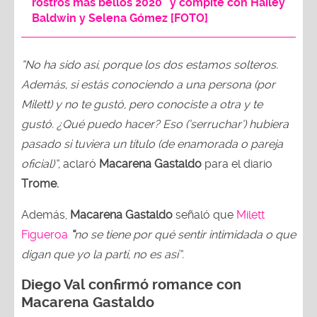
rostros más bellos 2020” y compite con Hailey
Baldwin y Selena Gómez [FOTO]
“No ha sido así, porque los dos estamos solteros.
Además, si estás conociendo a una persona (por
Milett) y no te gustó, pero conociste a otra y te
gustó. ¿Qué puedo hacer? Eso (‘serruchar’) hubiera
pasado si tuviera un título (de enamorada o pareja
oficial)”,
aclaró
Macarena Gastaldo
para el diario
Trome.
Además,
Macarena Gastaldo
señaló que
Milett
Figueroa
“
no se tiene por qué sentir intimidada o que
digan que yo la partí, no es así”.
Diego Val confirmó romance con
Macarena Gastaldo