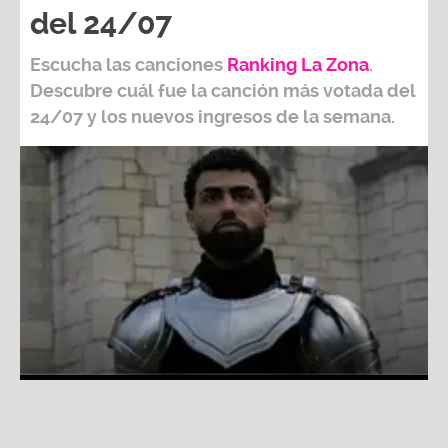
Escucha las canciones
Ranking L
a Zona
.
Descubre cuál fue la canción más votada del
24/07
y los nuevos ingresos de la semana.
Ranking La Zona: Estas son las canciones más escuchadas
de la semana del 24/07
Fuente:
Difusión