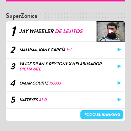
SuperZónica
1
JAY WHEELER
DE LEJITOS
2
MALUMA, KANY GARCÍA
1+1
3
YA ICE DILAN X REY TONY X HELABUSADOR
DICHAVATE
4
OMAR COURTZ
KOKO
5
KATTEYES
ALO
TODO EL RANKING