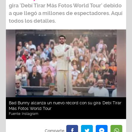
gira
'Debí Tirar Más Fotos World Tour
' debido
a que llegó a millones de espectadores. Aquí
todos los detalles.
Bad Bunny alcanza un nuevo récord con su gira 'Debí Tirar
Más Fotos World Tour'
Fuente:
Instagram