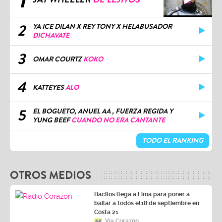
2
YA ICE DILAN X REY TONY X HELABUSADOR
DICHAVATE
3
OMAR COURTZ
KOKO
4
KATTEYES
ALO
5
EL BOGUETO, ANUEL AA , FUERZA REGIDA Y
YUNG BEEF
CUANDO NO ERA CANTANTE
TODO EL RANKING
OTROS MEDIOS
Bacilos llega a Lima para poner a
bailar a todos el18 de septiembre en
Costa 21
Vía Corazón