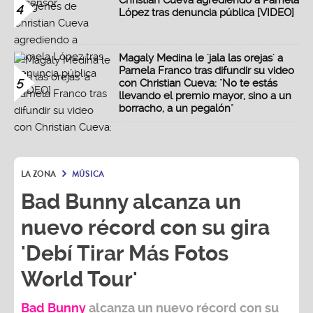
Christian Cueva agrediendo a Pamela
4
López tras denuncia pública [VIDEO]
Magaly Medina le 'jala las orejas' a
Pamela Franco tras difundir su video
5
con Christian Cueva: "No te estás
llevando el premio mayor, sino a un
borracho, a un pegalón"
LA ZONA
MÚSICA
Bad Bunny alcanza un
nuevo récord con su gira
'Debí Tirar Más Fotos
World Tour'
Bad Bunny
alcanza un nuevo récord con su