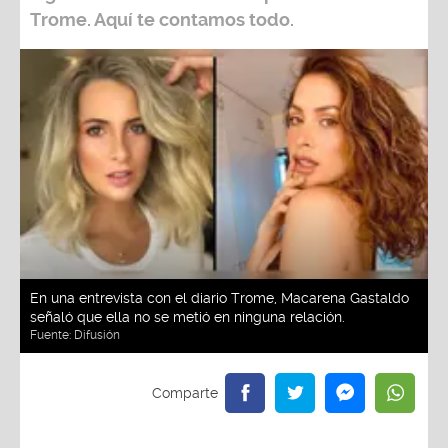
Trome
. Aquí te contamos todo.
En una entrevista con el diario Trome, Macarena Gastaldo
señaló que ella no se metió en ninguna relación.
Fuente:
Difusión