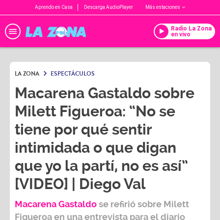
Aprendo en Casa
Descarga AudioPlayer
Más estaciones
Radio La Zona
en vivo
LA ZONA
ESPECTÁCULOS
Macarena Gastaldo sobre
Milett Figueroa: “No se
tiene por qué sentir
intimidada o que digan
que yo la partí, no es así”
[VIDEO] | Diego Val
Macarena Gastaldo
se refirió sobre
Milett
Figueroa
en una entrevista para el diario