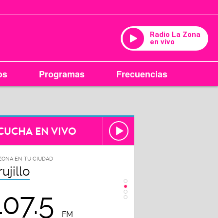
Radio La Zona
en vivo
os
Programas
Frecuencias
CUCHA EN VIVO
ZONA EN TU CIUDAD
LA ZONA EN TU CIUDAD
rujillo
Chiclayo
107.5
102.3
FM
FM