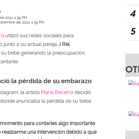
4
a
re 2024 4:39 PM
eptiembre del 2024 4:39 PM
5
ra
utilizó sus redes sociales para
junto a su actual pareja
J Rei,
 su bebé generando la preocupación
cantante.
OT
ció la pérdida de su embarazo
stagram, la artista
María Becerra
decidió
donde anunciaba la pérdida de su bebé
momento para contarles algo importante
e realizarme una intervención debido a que