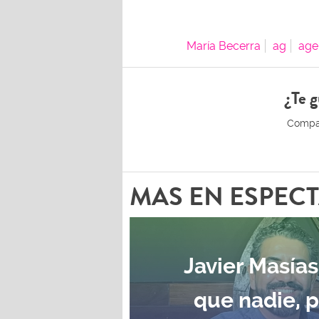
María Becerra
ag
age
¿Te g
MAS EN ESPEC
Javier Masías
que nadie, 