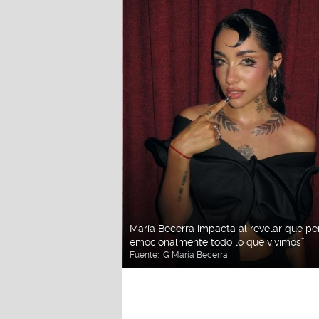
María Becerra impacta al revelar que pe
emocionalmente todo lo que vivimos”
Fuente:
IG María Becerra