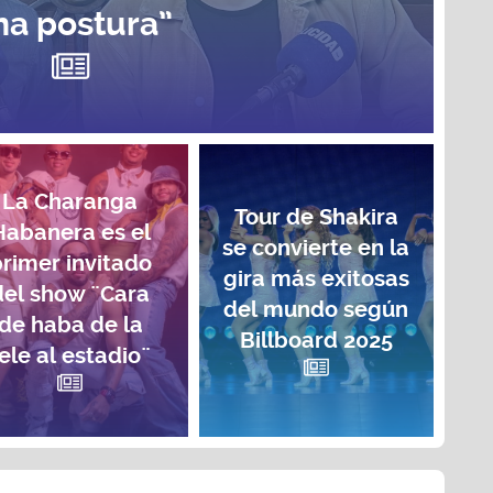
na postura”
La Charanga
Tour de Shakira
Habanera es el
se convierte en la
rimer invitado
gira más exitosas
del show ¨Cara
del mundo según
de haba de la
Billboard 2025
ele al estadio¨