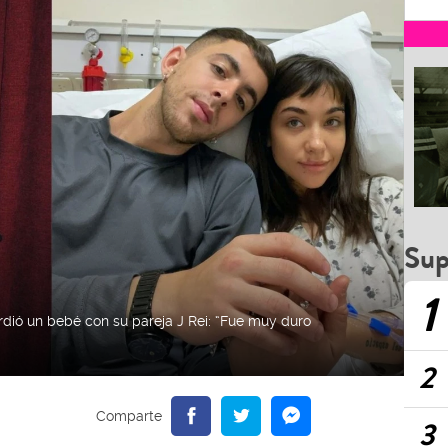
Sup
1
rdió un bebé con su pareja J Rei: “Fue muy duro
2
3