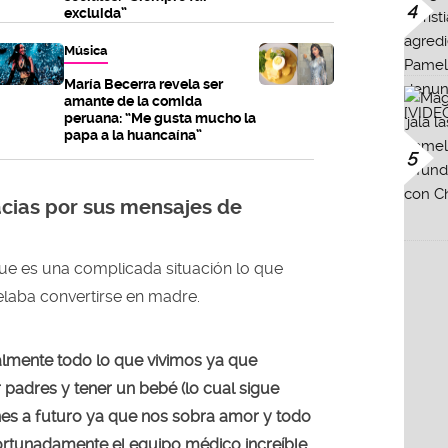
4
excluida”
Música
María Becerra revela ser
amante de la comida
peruana: “Me gusta mucho la
papa a la huancaína”
5
acias por sus mensajes de
e es una complicada situación lo que
elaba convertirse en madre.
mente todo lo que vivimos ya que
padres y tener un bebé (lo cual sigue
nes a futuro ya que nos sobra amor y todo
fortunadamente el equipo médico increíble