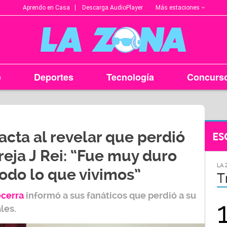
Más estaciones
Aprendo en Casa
Descarga AudioPlayer
e
Deportes
Tecnología
Concurs
cta al revelar que perdió
ES
eja J Rei: “Fue muy duro
LA ZONA EN TU CIUDAD
LA 
do lo que vivimos”
Arequipa
T
ecerra
informó a sus fanáticos que perdió a su
95.9
les.
FM