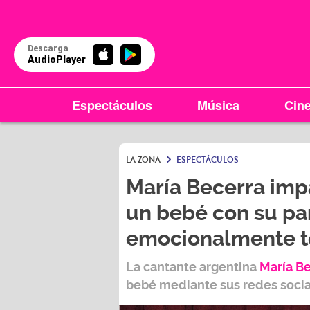
Descarga
AudioPlayer
Espectáculos
Música
Cin
LA ZONA
ESPECTÁCULOS
María Becerra impa
un bebé con su par
emocionalmente to
La cantante argentina
María B
bebé mediante sus redes socia