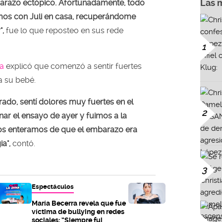
Las 
arazo ectópico. Afortunadamente, todo
amos con Juli en casa, recuperándome
",
fue lo que reposteo en sus rede
1
a
explicó que comenzó a sentir fuertes
a su bebé.
do, sentí dolores muy fuertes en el
2
ar el ensayo de ayer y fuimos a la
os enteramos de que el embarazo era
a",
contó.
3
Espectáculos
María Becerra revela que fue
víctima de bullying en redes
sociales: “Siempre fui