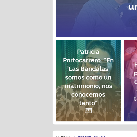
u
Patricia
Portocarrero: “En
'Las Bandalas'
p
somos como un
matrimonio, nos
conocemos
t
tanto"