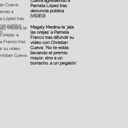
Cueva agrediendo a
Pamela López tras
denuncia pública
[VIDEO]
Magaly Medina le 'jala
las orejas' a Pamela
Franco tras difundir su
video con Christian
Cueva: "No te estás
llevando el premio
mayor, sino a un
borracho, a un pegalón"