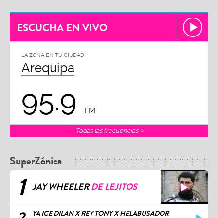
ESCUCHA EN VIVO
LA ZONA EN TU CIUDAD
Arequipa
95.9
FM
Todas las frecuencias
SuperZónica
1
JAY WHEELER
DE LEJITOS
2
YA ICE DILAN X REY TONY X HELABUSADOR