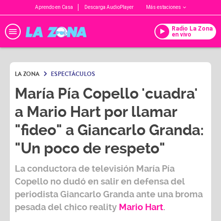
Aprendo en Casa
Descarga AudioPlayer
Más estaciones
Radio La Zona
en vivo
LA ZONA
ESPECTÁCULOS
María Pía Copello 'cuadra'
a Mario Hart por llamar
"fideo" a Giancarlo Granda:
"Un poco de respeto"
La conductora de televisión
María Pía
Copello
no dudó en salir en defensa del
periodista
Giancarlo Granda
ante una broma
pesada del chico reality
Mario Hart
.