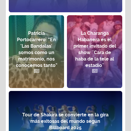
Patricia
La Charanga
Portocarrero: “En
Habanera es el
'Las Bandalas'
primer invitado del
somos como un
show ¨Cara de
matrimonio, nos
haba de la tele al
conocemos tanto"
estadio¨
Tour de Shakira se convierte en la gira
más exitosas del mundo según
Billboard 2025