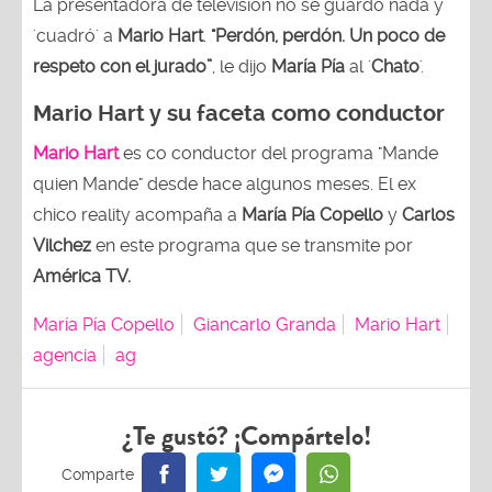
La presentadora de televisión no se guardó nada y
'cuadró' a
Mario Hart
.
"Perdón, perdón. Un poco de
respeto con el jurado”
, le dijo
María Pía
al '
Chato
'.
Mario Hart y su faceta como conductor
Mario Hart
es co conductor del programa "Mande
quien Mande" desde hace algunos meses. El ex
chico reality acompaña a
María Pía Copello
y
Carlos
Vilchez
en este programa que se transmite por
América TV.
María Pía Copello
Giancarlo Granda
Mario Hart
agencia
ag
¿Te gustó? ¡Compártelo!