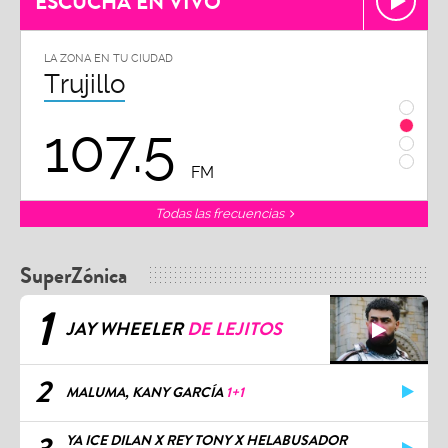
ESCUCHA EN VIVO
LA ZONA EN TU CIUDAD
LA ZON
Trujillo
Chi
107.5
1
FM
Todas las frecuencias
SuperZónica
1
JAY WHEELER
DE LEJITOS
2
MALUMA, KANY GARCÍA
1+1
YA ICE DILAN X REY TONY X HELABUSADOR