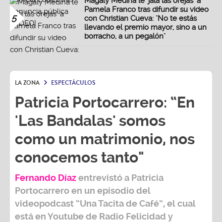
Magaly Medina le 'jala las orejas' a
Pamela Franco tras difundir su video
5
con Christian Cueva: "No te estás
llevando el premio mayor, sino a un
borracho, a un pegalón"
LA ZONA
ESPECTÁCULOS
Patricia Portocarrero: “En
'Las Bandalas' somos
como un matrimonio, nos
conocemos tanto"
Fernando Díaz
entrevistó a
Patricia
Portocarrero
en un episodio del
videopodcast
“Una Tacita de Café”,
el cual
está en Youtube de
Radio Felicidad
y