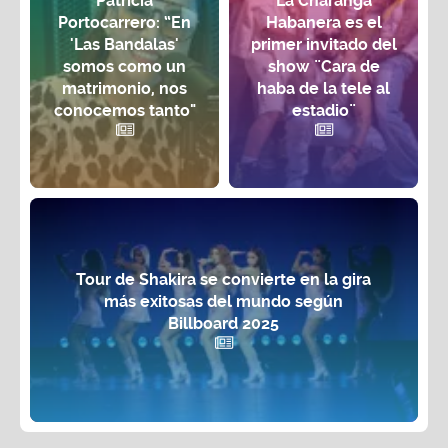
Patricia
La Charanga
Portocarrero: “En
Habanera es el
'Las Bandalas'
primer invitado del
somos como un
show ¨Cara de
matrimonio, nos
haba de la tele al
conocemos tanto"
estadio¨
Tour de Shakira se convierte en la gira
más exitosas del mundo según
Billboard 2025