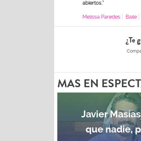
abiertos.”
Melissa Paredes
Baile
¿Te g
MAS EN ESPEC
Javier Masías
que nadie, 