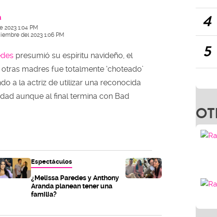
4
a
e 2023 1:04 PM
ciembre del 2023 1:06 PM
5
edes
presumió su espíritu navideño, el
 otras madres fue totalmente ‘choteado’
ndo a la actriz de utilizar una reconocida
idad aunque al final termina con Bad
OT
Espectáculos
¿Melissa Paredes y Anthony
Aranda planean tener una
familia?