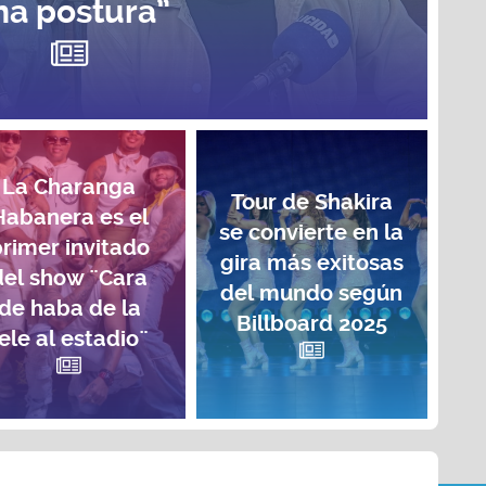
na postura”
La Charanga
Tour de Shakira
Habanera es el
se convierte en la
rimer invitado
gira más exitosas
del show ¨Cara
del mundo según
de haba de la
Billboard 2025
ele al estadio¨