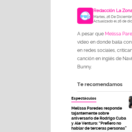
Redacción La Zon
Martes, 26 De Diciembr
Actualizado el 26 de di
A pesar que
Melissa Par
video en donde baila con
en redes sociales, critica
canción en inglés de Nav
Bunny.
Te recomendamos
Espectáculos
Melissa Paredes responde
tajantemente sobre
aniversario de Rodrigo Cuba
y Ale Venturo: “Prefiero no
hablar de terceras personas”