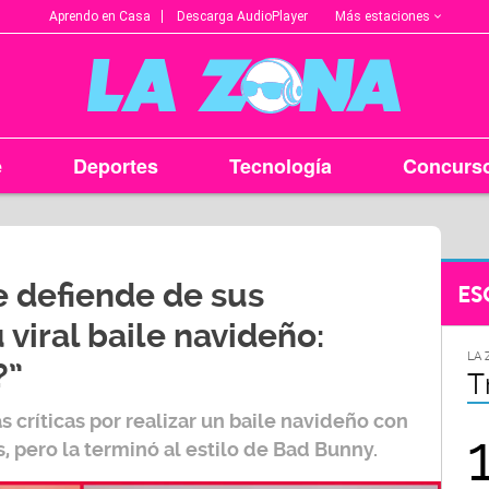
Más estaciones
Aprendo en Casa
Descarga AudioPlayer
e
Deportes
Tecnología
Concurs
e defiende de sus
ES
 viral baile navideño:
LA ZONA EN TU CIUDAD
LA 
?”
Arequipa
T
s críticas por realizar un baile navideño con
95.9
, pero la terminó al estilo de Bad Bunny.
FM