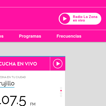
Radio La Zona
en vivo
os
Programas
Frecuencias
CUCHA EN VIVO
ZONA EN TU CIUDAD
LA ZONA EN TU CIUDAD
rujillo
Chiclayo
107.5
102.3
FM
FM