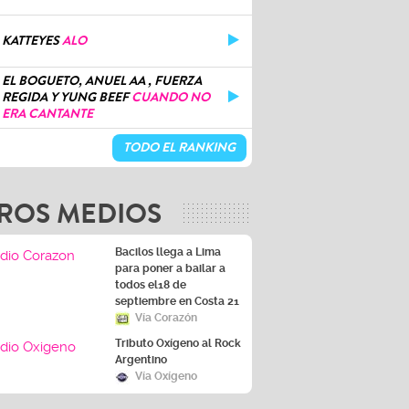
KATTEYES
ALO
EL BOGUETO, ANUEL AA , FUERZA
REGIDA Y YUNG BEEF
CUANDO NO
ERA CANTANTE
TODO EL RANKING
ROS MEDIOS
Bacilos llega a Lima
para poner a bailar a
todos el18 de
septiembre en Costa 21
Vía Corazón
Tributo Oxígeno al Rock
Argentino
Vía Oxígeno