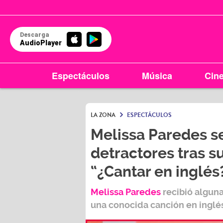
Descarga
AudioPlayer
Espectáculos
Música
Cin
LA ZONA
ESPECTÁCULOS
Melissa Paredes s
detractores tras su
“¿Cantar en inglés
Melissa Paredes
recibió alguna
una conocida canción en inglés