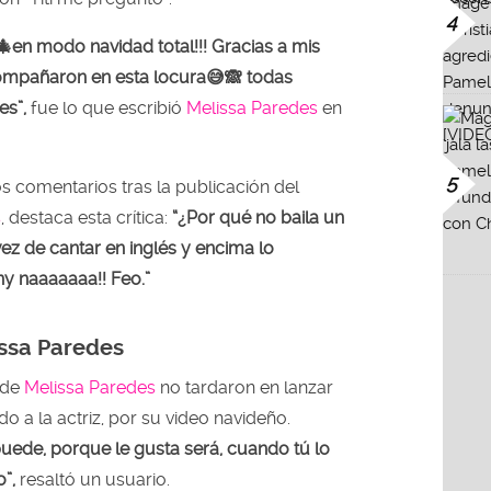
4
🎄en modo navidad total!!! Gracias a mis
ompañaron en esta locura😅🙈 todas
es”,
fue lo que escribió
Melissa Paredes
en
5
s comentarios tras la publicación del
s
, destaca esta crítica:
“¿Por qué no baila un
vez de cantar en inglés y encima lo
y naaaaaaa!! Feo.”
ssa Paredes
 de
Melissa Paredes
no tardaron en lanzar
 a la actriz, por su video navideño.
uede, porque le gusta será, cuando tú lo
”,
resaltó un usuario.