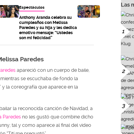
Las 
Espectáculos
Anthony Aranda celebra su
cumpleaños con Melissa
Paredes y su hija y les dedica
1
emotivo mensaje: “Ustedes
son mi felicidad”
Melissa Paredes
Paredes
apareció con un cuerpo de baile,
2
 mientras se escuchaba de fondo la
” y la coreografía que aparece en la
3
bailar la reconocida canción de Navidad, a
a Paredes
no les gustó que combine dicho
ny; tal y como aparece al final del video
ón “Tití me preguntó”.