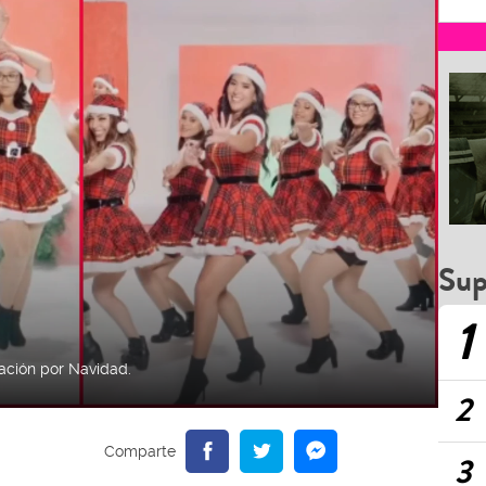
Sup
1
tación por Navidad.
2
3