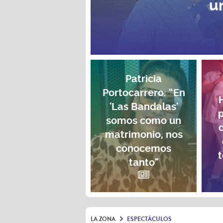
u
Patricia
Portocarrero: “En
'Las Bandalas'
p
somos como un
matrimonio, nos
conocemos
t
tanto"
LA ZONA
ESPECTÁCULOS