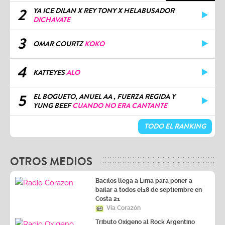
2
YA ICE DILAN X REY TONY X HELABUSADOR
DICHAVATE
3
OMAR COURTZ
KOKO
4
KATTEYES
ALO
5
EL BOGUETO, ANUEL AA , FUERZA REGIDA Y
YUNG BEEF
CUANDO NO ERA CANTANTE
TODO EL RANKING
OTROS MEDIOS
Bacilos llega a Lima para poner a
bailar a todos el18 de septiembre en
Costa 21
Vía Corazón
Tributo Oxígeno al Rock Argentino