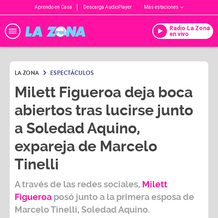
Aprendo en Casa
Descarga AudioPlayer
Más estaciones
Radio La Zona
en vivo
LA ZONA
ESPECTÁCULOS
Milett Figueroa deja boca
abiertos tras lucirse junto
a Soledad Aquino,
expareja de Marcelo
Tinelli
A través de las redes sociales,
Milett
Figueroa
posó junto a la primera esposa de
Marcelo Tinelli, Soledad Aquino.