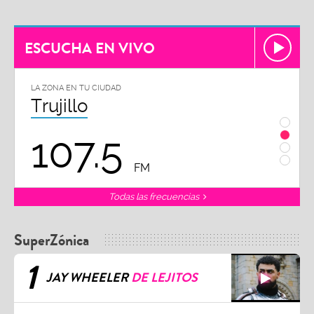
ESCUCHA EN VIVO
U CIUDAD
LA ZONA EN TU CIUDAD
o
Chiclayo
7.5
102.3
FM
F
Todas las frecuencias
SuperZónica
1
JAY WHEELER
DE LEJITOS