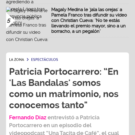
Magaly Medina le 'jala las orejas' a
Pamela Franco tras difundir su video
5
con Christian Cueva: "No te estás
llevando el premio mayor, sino a un
borracho, a un pegalón"
LA ZONA
ESPECTÁCULOS
Patricia Portocarrero: “En
'Las Bandalas' somos
como un matrimonio, nos
conocemos tanto"
Fernando Díaz
entrevistó a
Patricia
Portocarrero
en un episodio del
videopodcast
“Una Tacita de Café”,
el cual