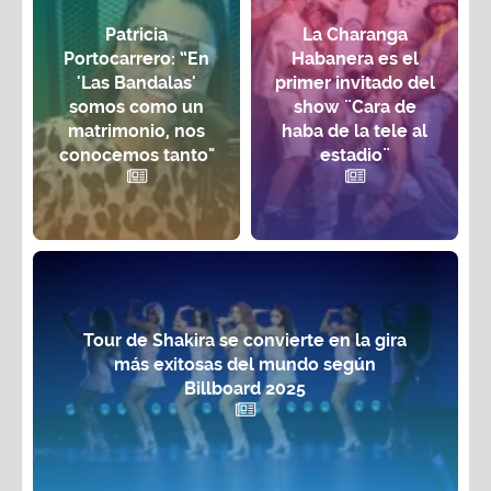
Patricia
La Charanga
Portocarrero: “En
Habanera es el
'Las Bandalas'
primer invitado del
somos como un
show ¨Cara de
matrimonio, nos
haba de la tele al
conocemos tanto"
estadio¨
Tour de Shakira se convierte en la gira
más exitosas del mundo según
Billboard 2025