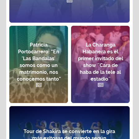
Patricia
La Charanga
Portocarrero: “En
Habanera es el
'Las Bandalas'
primer invitado del
somos como un
show ¨Cara de
matrimonio, nos
haba de la tele al
conocemos tanto"
estadio¨
Tour de Shakira se convierte en la gira
más exitosas del mundo según