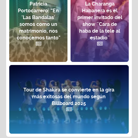
Patricia
La Charanga
Portocarrero: “En
Habanera es el
'Las Bandalas'
primer invitado del
somos como un
show ¨Cara de
matrimonio, nos
haba de la tele al
conocemos tanto"
estadio¨
Tour de Shakira se convierte en la gira
más exitosas del mundo según
Billboard 2025