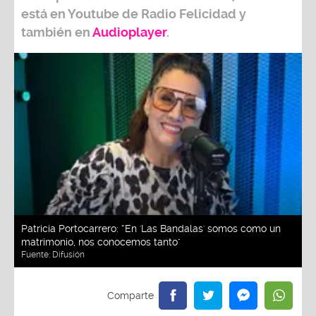
está en Youtube de
Radio Felicidad
y
también e
n
Audioplayer
.
Patricia Portocarrero: “En 'Las Bandalas' somos como un
matrimonio, nos conocemos tanto"
Fuente:
Difusión