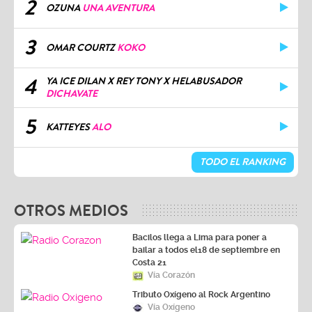
2
OZUNA
UNA AVENTURA
3
OMAR COURTZ
KOKO
4
YA ICE DILAN X REY TONY X HELABUSADOR
DICHAVATE
5
KATTEYES
ALO
TODO EL RANKING
OTROS MEDIOS
Bacilos llega a Lima para poner a
bailar a todos el18 de septiembre en
Costa 21
Vía Corazón
Tributo Oxígeno al Rock Argentino
Vía Oxígeno