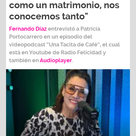
conocemos tanto"
Fernando Díaz
entrevistó a
Patricia
Portocarrero
en un episodio del
videopodcast
“Una Tacita de Café”,
el cual
está en Youtube de
Radio Felicidad
y
también e
n
Audioplayer
.