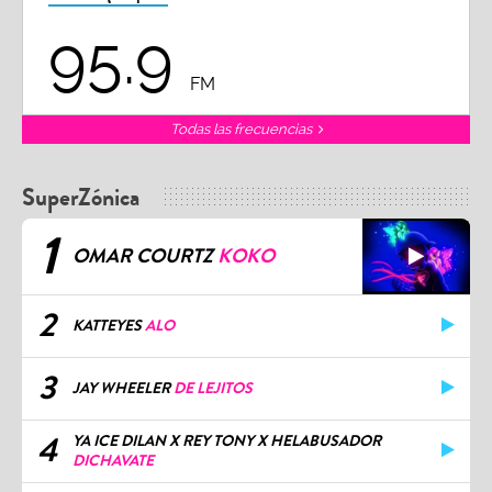
95.9
FM
Todas las frecuencias
SuperZónica
1
OMAR COURTZ
KOKO
2
KATTEYES
ALO
3
JAY WHEELER
DE LEJITOS
4
YA ICE DILAN X REY TONY X HELABUSADOR
DICHAVATE
5
EL BOGUETO, ANUEL AA , FUERZA REGIDA Y