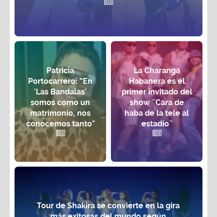
Patricia
La Charanga
Portocarrero: “En
Habanera es el
'Las Bandalas'
primer invitado del
somos como un
show ¨Cara de
matrimonio, nos
haba de la tele al
conocemos tanto"
estadio¨
Tour de Shakira se convierte en la gira
más exitosas del mundo según