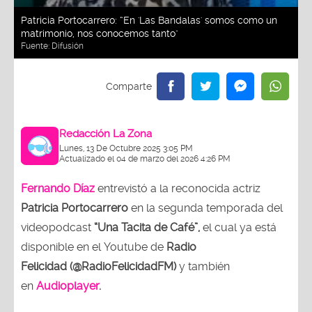
Patricia Portocarrero: “En 'Las Bandalas' somos como un
matrimonio, nos conocemos tanto"
Fuente:
Difusión
Redacción La Zona
Lunes, 13 De Octubre 2025 3:05 PM
Actualizado el 04 de marzo del 2026 4:26 PM
Fernando Díaz
entrevistó a la reconocida actriz
Patricia Portocarrero
en la segunda temporada del
videopodcast
“Una Tacita de Café”,
el cual ya está
disponible en el Youtube de
Radio
Felicidad (@RadioFelicidadFM)
y también
en
Audioplayer
.