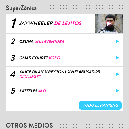
SuperZónica
1
JAY WHEELER
DE LEJITOS
2
OZUNA
UNA AVENTURA
3
OMAR COURTZ
KOKO
4
YA ICE DILAN X REY TONY X HELABUSADOR
DICHAVATE
5
KATTEYES
ALO
TODO EL RANKING
OTROS MEDIOS