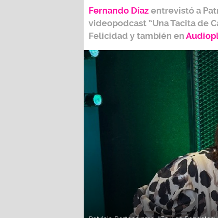
Fernando Díaz
entrevistó a
Pat
videopodcast
“Una Tacita de C
Felicidad
y también e
n
Audiop