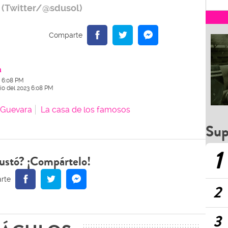
e. (Twitter/@sdusol)
a
3 6:08 PM
nio del 2023 6:08 PM
Guevara
La casa de los famosos
Sup
1
ustó? ¡Compártelo!
2
3