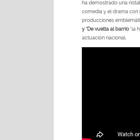
ha demostrado una notabl
comedia y el drama con i
producciones emblemáti
y "De vuelta al barrio
"
la h
actuación nacional.