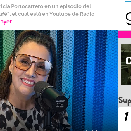
ricia Portocarrero
en un episodio del
afé”,
el cual está en Youtube de
Radio
layer
.
Sup
1