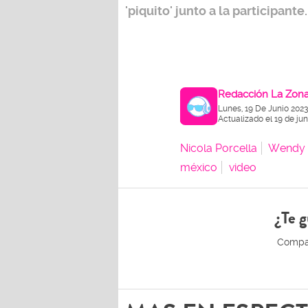
'piquito' junto a la participant
Redacción La Zon
Lunes, 19 De Junio 202
Actualizado el 19 de ju
Nicola Porcella
Wendy 
méxico
video
¿Te g