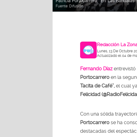
Patricia Portocarrero: “En 'Las Bandala
Fuente:
Difusión
Redacción La Zon
Lunes, 13 De Octubre 2
Actualizado el 04 de m
Fernando Díaz
entrevistó
Portocarrero
en la segu
Tacita de Café”,
el cual y
Felicidad (@RadioFelici
Con una sólida trayectoria
Portocarrero
se ha conso
destacadas del espectác