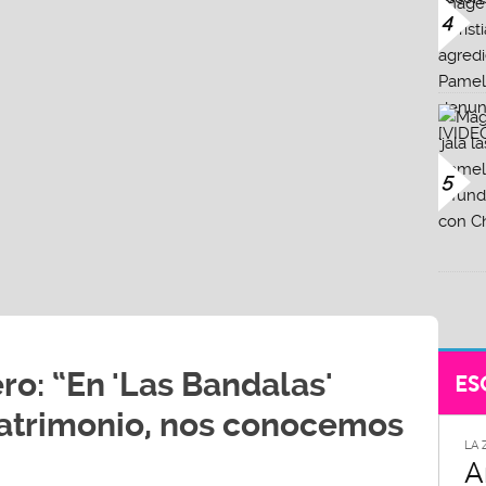
4
5
ro: “En 'Las Bandalas'
ES
trimonio, nos conocemos
LA 
A