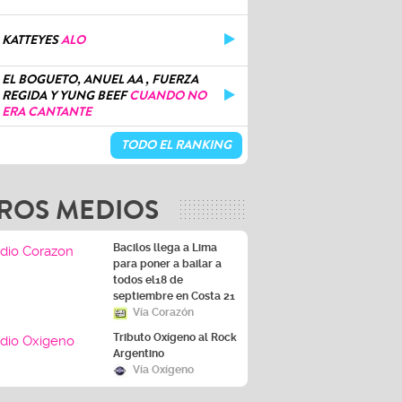
KATTEYES
ALO
EL BOGUETO, ANUEL AA , FUERZA
REGIDA Y YUNG BEEF
CUANDO NO
ERA CANTANTE
TODO EL RANKING
ROS MEDIOS
Bacilos llega a Lima
para poner a bailar a
todos el18 de
septiembre en Costa 21
Vía Corazón
Tributo Oxígeno al Rock
Argentino
Vía Oxígeno