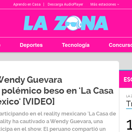
Más estaciones
Aprendo en Casa
Descarga AudioPlayer
e
Deportes
Tecnología
Concurs
 Wendy Guevara
ES
 polémico beso en 'La Casa
LA ZONA EN TU CIUDAD
LA 
xico' [VIDEO]
Arequipa
T
rticipando en el reality mexicano
'La Casa de
95.9
reality ha cautivado a
Wendy Guevara
, una
ticipa en el show. El peruano compartió un
FM