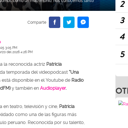
2
s' somos como un matrimonio, nos conocemos tanto"
3
4
a
025 3:05 PM
5
arzo del 2026 4:26 PM
 a la reconocida actriz
Patricia
nda temporada del videopodcast
“Una
a está disponible en el Youtube de
Radio
OT
dadFM)
y también en
Audioplayer
.
 en teatro, televisión y cine,
Patricia
lidado como una de las figuras más
ulo peruano. Reconocida por su talento,