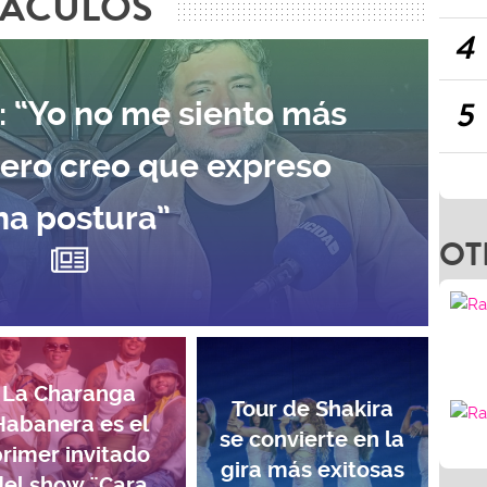
TÁCULOS
4
5
: “Yo no me siento más
pero creo que expreso
na postura”
OT
La Charanga
Tour de Shakira
Habanera es el
se convierte en la
rimer invitado
gira más exitosas
del show ¨Cara