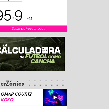
95.9
FM
Todas las frecuencias
erZónica
OMAR COURTZ
KOKO