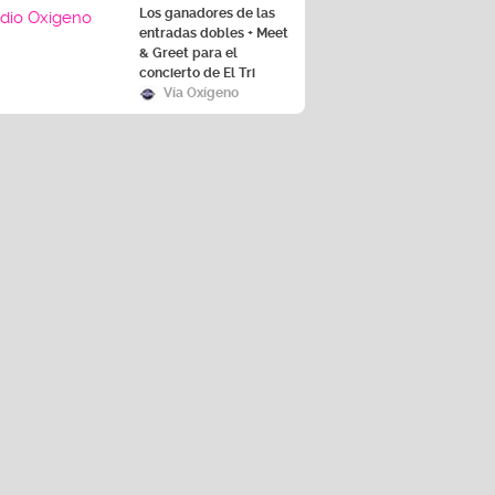
Los ganadores de las
entradas dobles + Meet
& Greet para el
concierto de El Tri
Vía Oxígeno