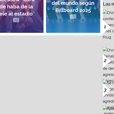
del mundo según
Las 
de haba de la
Billboard 2025
ele al estadio¨
1
2
3