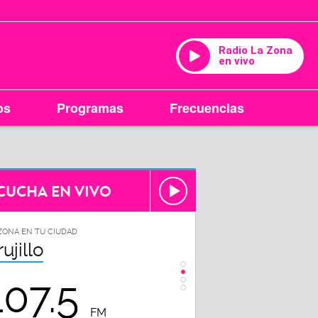
Radio La Zona
en vivo
os
Programas
Frecuencias
CUCHA EN VIVO
ZONA EN TU CIUDAD
LA ZONA EN TU CIUDAD
rujillo
Chiclayo
107.5
102.3
FM
FM