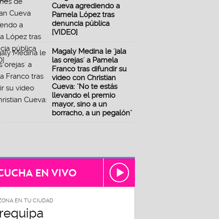
Cueva agrediendo a
Pamela López tras
denuncia pública
[VIDEO]
Magaly Medina le 'jala
las orejas' a Pamela
Franco tras difundir su
video con Christian
Cueva: "No te estás
llevando el premio
mayor, sino a un
borracho, a un pegalón"
CUCHA EN VIVO
ZONA EN TU CIUDAD
requipa